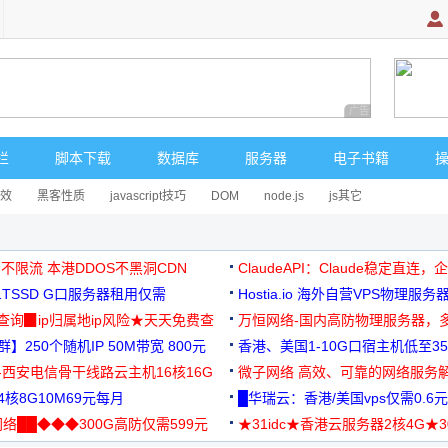
广告 商业广告，理
栏
脚本下载
数据库
服务器
电子书籍
效
黑客性质
javascript技巧
DOM
node.js
js其它
 不限流 本港DDOS不黑洞CDN
ClaudeAPI：Claude稳定直连
G1TSSD G口服务器租用仅需
Hostia.io 海外自营VPS物理服务
可免费测试
址查询▉ip归属地ip风险★天天免费查
万恒网络-国内高防物理服务器，
】250个随机IP 50M带宽 800元
99元/月起
香港、美国1-10G口宿主机低至35
-西安电信骨干线路云主机16核16G
微子网络 高效、可靠的网络服务
核8G10M69元每月
█华瑞云：香港/美国vps仅需0.6元
络██◆◆◆300G高防仅需599元
★31idc★香港云服务器2核4G★