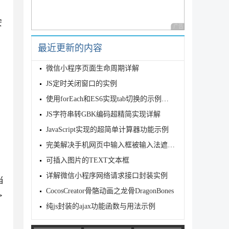
安
广告 商业广告，理性
最近更新的内容
微信小程序页面生命周期详解
JS定时关闭窗口的实例
使用forEach和ES6实现tab切换的示例代码
JS字符串转GBK编码超精简实现详解
JavaScript实现的超简单计算器功能示例
完美解决手机网页中输入框被输入法遮挡的问题
可插入图片的TEXT文本框
详解微信小程序网络请求接口封装实例
当
CocosCreator骨骼动画之龙骨DragonBones
>
纯js封装的ajax功能函数与用法示例