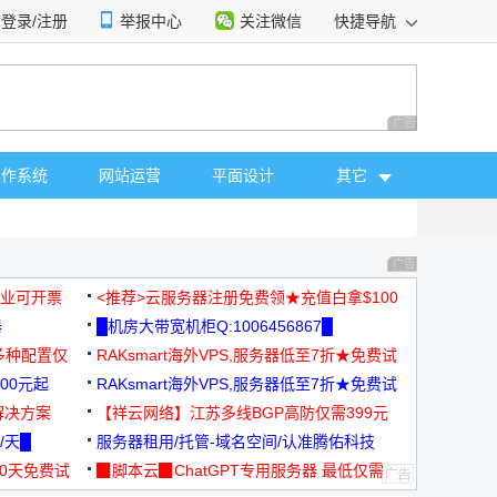
登录/注册
举报中心
关注微信
快捷导航
性选择
广告 商业广告，理
操作系统
网站运营
平面设计
其它
广告 商业广告，理
，企业可开票
<推荐>云服务器注册免费领★充值白拿$100
器
█机房大带宽机柜Q:1006456867█
多种配置仅
RAKsmart海外VPS,服务器低至7折★免费试
00元起
用★
RAKsmart海外VPS,服务器低至7折★免费试
解决方案
用★
【祥云网络】江苏多线BGP高防仅需399元
/天█
服务器租用/托管-域名空间/认准腾佑科技
30天免费试
▉脚本云▉ChatGPT专用服务器 最低仅需