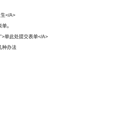
发生</A>
表单。
mit())">单此处提交表单</A>
链接的几种办法