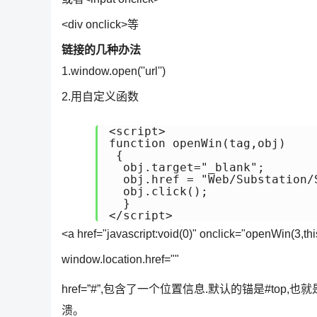
<div onclick>等
链接的几种办法
1.window.open(''url'')
2.用自定义函数
<script>

function openWin(tag,obj)

 {

  obj.target="_blank";

  obj.href = "Web/Substation/
  obj.click();

  }

</script>
<a href="javascript:void(0)" onclick="openWin(3,
window.location.href=""
href=”#”,包含了一个位置信息.默认的锚是#t
溃。