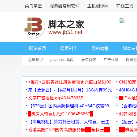
菜鸟学堂
服务器常用软件
主机测评网
在线工具
网站首页
网页制作
网络编程
脚本专
基础知识
javascript类库
表单特效
广告代码
网页特
<推荐>云服务器注册免费领★充值白拿$100
CN2加速
来【菠萝云】-【买2月送1月】16G内存99元
48H64
文字广告招租 qq:461478385
3000+
▉IP地
【579云】国内高防物理机,40H64G仅需99
【香港站群
元
█机房大带宽机柜Q:1006456867█
创梦网络
【高电机柜】算力托管租赁、大带宽、云主
88元/月
【超云】4
机
香港美国CN2/国内高防服务器██全科云██
██群英网