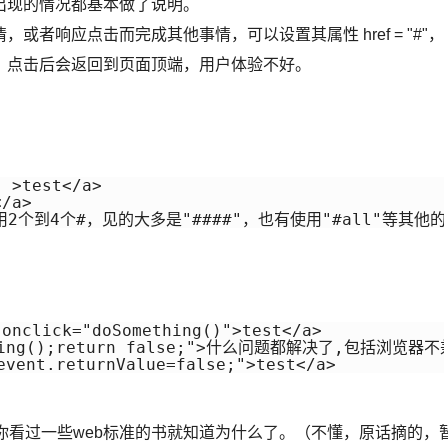
出现的情况都基本做了说明。
者响应点击而完成其他事情，可以设置其属性 href = "#"，
，点击后会返回到页面顶端，用户体验不好。
 >test</a> 

/a> 

 //使用2个到4个#，见的大多是"####"，也有使用"#all"等其他的
onclick="doSomething()">test</a> 

mething();return false;">什么问题都解决了,包括浏览器
event.returnValue=false;">test</a> 
写的好，如果你看过一些web标准的书就知道为什么了。（不懂，原话摘的，