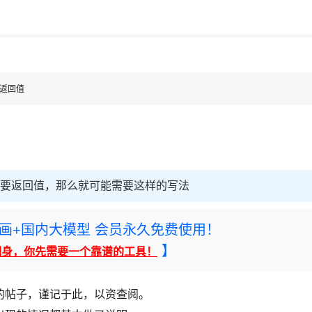
用◆
不返回值
需要返回值，那么就可能需要这样的写法
rney绘画+国内大模型 会员永久免费使用！
】
翻身，你先需要一个靠谱的工具！
d(0)的帖子，谨记于此，以资查阅。