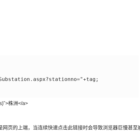
Substation.aspx?stationno="+tag;

this)">株洲</a>
op,也就是网页的上端，当连续快速点击此链接时会导致浏览器巨慢甚至