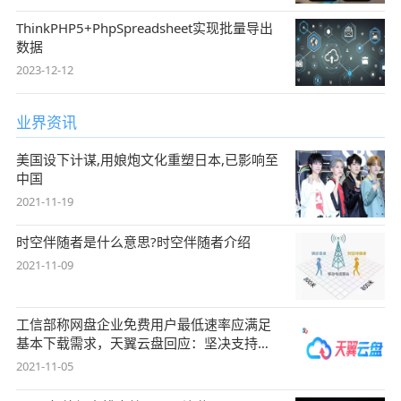
ThinkPHP5+PhpSpreadsheet实现批量导出
数据
2023-12-12
业界资讯
美国设下计谋,用娘炮文化重塑日本,已影响至
中国
2021-11-19
时空伴随者是什么意思?时空伴随者介绍
2021-11-09
工信部称网盘企业免费用户最低速率应满足
基本下载需求，天翼云盘回应：坚决支持，
始终
2021-11-05