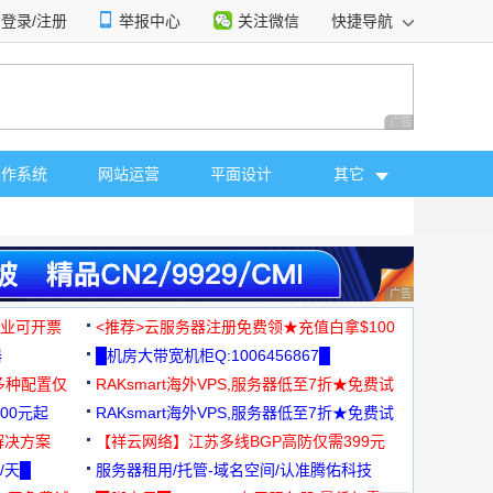
登录/注册
举报中心
关注微信
快捷导航
性选择
广告 商业广告，理
操作系统
网站运营
平面设计
其它
广告 商业广告，理
，企业可开票
<推荐>云服务器注册免费领★充值白拿$100
器
█机房大带宽机柜Q:1006456867█
多种配置仅
RAKsmart海外VPS,服务器低至7折★免费试
00元起
用★
RAKsmart海外VPS,服务器低至7折★免费试
解决方案
用★
【祥云网络】江苏多线BGP高防仅需399元
/天█
服务器租用/托管-域名空间/认准腾佑科技