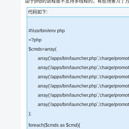
由于php的进程是不支持多线程的，有些场景为了
代码如下:
#!/usr/bin/env php
<?php
$cmds=array(
array('/apps/bin/launcher.php','charge/promotio
array('/apps/bin/launcher.php','charge/promotio
array('/apps/bin/launcher.php','charge/promotion
array('/apps/bin/launcher.php','charge/promotion
array('/apps/bin/launcher.php','charge/promoti
array('/apps/bin/launcher.php','charge/promoti
);
foreach($cmds as $cmd){