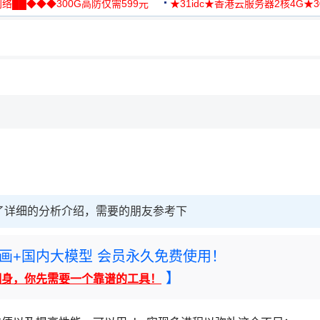
络██◆◆◆300G高防仅需599元
★31idc★香港云服务器2核4G★
用◆
了详细的分析介绍，需要的朋友参考下
rney绘画+国内大模型 会员永久免费使用！
】
翻身，你先需要一个靠谱的工具！