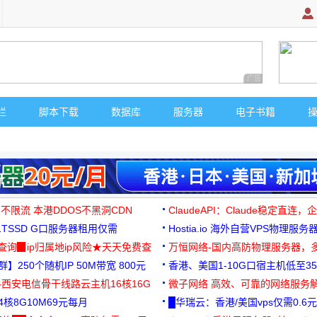
广告 商业广告，理
栏
脚本下载
数据库
服务器
电子书籍
 不限流 本港DDOS不黑洞CDN
ClaudeAPI：Claude稳定直连
G1TSSD G口服务器租用仅需
Hostia.io 海外自营VPS物理服务
可免费测试
址查询▉ip归属地ip风险★天天免费查
万恒网络-国内高防物理服务器，
】250个随机IP 50M带宽 800元
99元/月起
香港、美国1-10G口宿主机低至35
-西安电信骨干线路云主机16核16G
微子网络 高效、可靠的网络服务
核8G10M69元每月
█华瑞云：香港/美国vps仅需0.6元