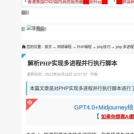
机
香港美国CN2/国内高防服务器██全科云██
██群英网
◆◆◆
广告 商业广告，理性选择
广告 商业广告，理性选择
广告 商业广告，理性选择
广告 商业广告，理性选择
广告 商业广告，理性选择
广告 商业广告，理性选择
广告 商业广告，理性选择
广告 商业广告，理性选择
广告 商业广告，理性选择
广告 商业广告，理性选择
您的位置：
首页
→
网络编程
→
PHP编程
→
php技巧
→ php 多进程
解析PHP实现多进程并行执行脚本
更新时间：2013年06月18日 10:07:57 作者：
本篇文章是对PHP实现多进程并行执行脚本进行
GPT4.0+Midjou
【
如果你想靠AI