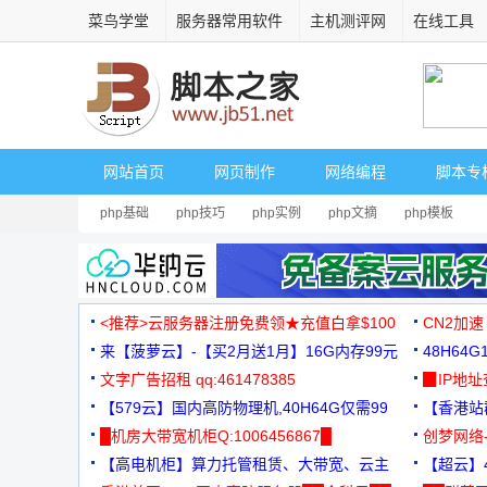
菜鸟学堂
服务器常用软件
主机测评网
在线工具
网站首页
网页制作
网络编程
脚本专
php基础
php技巧
php实例
php文摘
php模板
<推荐>云服务器注册免费领★充值白拿$100
CN2加速
来【菠萝云】-【买2月送1月】16G内存99元
48H64
文字广告招租 qq:461478385
3000+
▉IP地
【579云】国内高防物理机,40H64G仅需99
【香港站群
元
█机房大带宽机柜Q:1006456867█
创梦网络
【高电机柜】算力托管租赁、大带宽、云主
88元/月
【超云】4