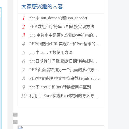
大家感兴趣的内容
码
1
php中json_decode()和json_encode(
2
PHP 数组和字符串互相转换实现方法
3
php 字符串中是否包含指定字符串的多种方法
4
PHP中使用cURL实现Get和Post请求的方法
5
php中iconv函数使用方法
6
php日期转时间戳,指定日期转换成时间戳
7
PHP 页面跳转到另一个页面的多种方法方法总结
8
PHP中文处理 中文字符串截取(mb_substr)和获取中
9
php下intval()和(int)转换使用与区别
10
利用phpExcel实现Excel数据的导入导出(全步骤详细
广告 商业广告，理性选择
广告 商业广告，理性选择