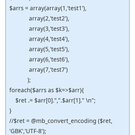
$arrs = array(array(1,'test1'),
array(2,'test2'),
array(3,'test3'),
array(4,'test4'),
array(5,'test5'),
array(6,'test6'),
array(7,'test7')
);
foreach($arrs as $k=>$arr){
$ret .= $arr[0].",".$arr[1]." \n";
}
//$ret = @mb_convert_encoding ($ret,
'GBK','UTF-8');