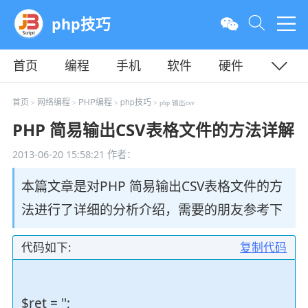
php技巧
首页
编程
手机
软件
硬件
教程
平面
服务器
首页
网络编程
PHP编程
php技巧
>
>
>
> php 输出csv
PHP 简易输出CSV表格文件的方法详解
2013-06-20 15:58:21
作者：
本篇文章是对PHP 简易输出CSV表格文件的方
法进行了详细的分析介绍，需要的朋友参考下
代码如下:
复制代码
$ret = '';