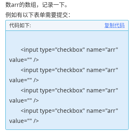
数arr的数组，记录一下。
例如有以下表单需要提交：
代码如下:
复制代码
<input type="checkbox" name="arr"
value="" />
<input type="checkbox" name="arr"
value="" />
<input type="checkbox" name="arr"
value="" />
<input type="checkbox" name="arr"
value="" />