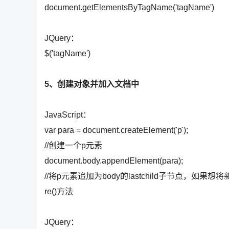
document.getElementsByTagName('tagName')
JQuery：
$('tagName')
5、创建对象并加入文档中
JavaScript：
var para = document.createElement('p');
//创建一个p元素
document.body.appendElement(para);
//将p元素追加为body的lastchild子节点，如果
re()方法
JQuery：