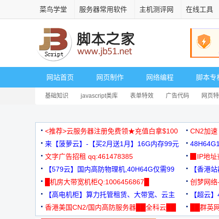
菜鸟学堂
服务器常用软件
主机测评网
在线工具
网站首页
网页制作
网络编程
脚本专
基础知识
javascript类库
表单特效
广告代码
网页特
<推荐>云服务器注册免费领★充值白拿$100
CN2加速
来【菠萝云】-【买2月送1月】16G内存99元
48H64
文字广告招租 qq:461478385
3000+
▉IP地
【579云】国内高防物理机,40H64G仅需99
【香港站群
元
█机房大带宽机柜Q:1006456867█
创梦网络
【高电机柜】算力托管租赁、大带宽、云主
88元/月
【超云】4
机
香港美国CN2/国内高防服务器██全科云██
██群英网