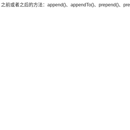
之后的方法：append()、appendTo()、prepend()、pre