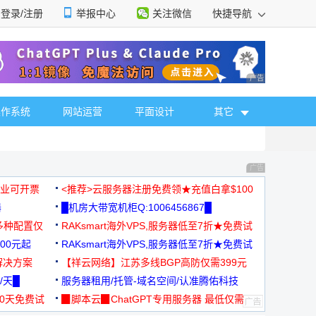
登录/注册
举报中心
关注微信
快捷导航
性选择
广告 商业广告，理
操作系统
网站运营
平面设计
其它
广告 商业广告，理
，企业可开票
<推荐>云服务器注册免费领★充值白拿$100
器
█机房大带宽机柜Q:1006456867█
多种配置仅
RAKsmart海外VPS,服务器低至7折★免费试
00元起
用★
RAKsmart海外VPS,服务器低至7折★免费试
解决方案
用★
【祥云网络】江苏多线BGP高防仅需399元
/天█
服务器租用/托管-域名空间/认准腾佑科技
30天免费试
▉脚本云▉ChatGPT专用服务器 最低仅需