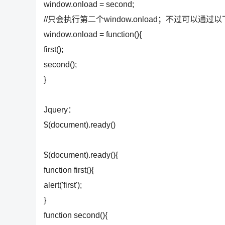
window.onload = second;
//只会执行第二个window.onload；不过可以通
window.onload = function(){
first();
second();
}
Jquery：
$(document).ready()
$(document).ready(){
function first(){
alert('first');
}
function second(){