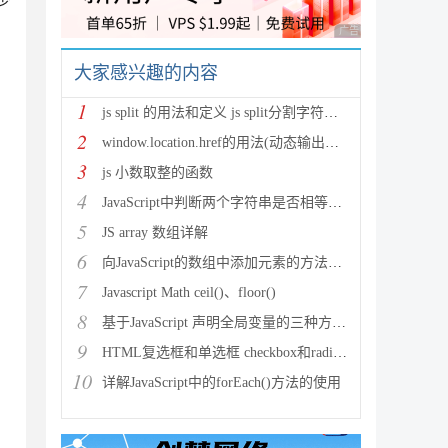
少
广告 商业广告，理性
大家感兴趣的内容
1
js split 的用法和定义 js split分割字符串成
2
window.location.href的用法(动态输出跳转
3
js 小数取整的函数
4
JavaScript中判断两个字符串是否相等的方法
5
JS array 数组详解
6
向JavaScript的数组中添加元素的方法小结
7
Javascript Math ceil()、floor()
8
基于JavaScript 声明全局变量的三种方式详解
9
HTML复选框和单选框 checkbox和radio事件介绍
10
详解JavaScript中的forEach()方法的使用