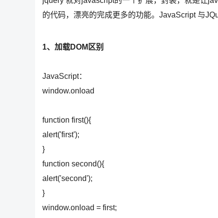
jquery 就对javascript的一个扩展，封装，就是
的代码，漂亮的完成更多的功能。JavaScript 与JQ
1、加载DOM区别
JavaScript：
window.onload
function first(){
alert('first');
}
function second(){
alert('second');
}
window.onload = first;