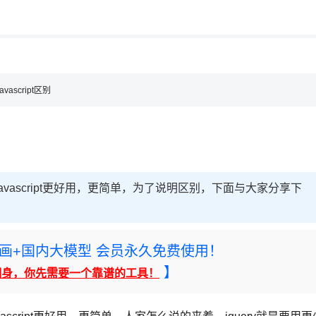
用◆
，理性选择
理性选择
avascript区别
就是让javascript更好用，更简单，为了说明区别，下面与大家分享下
rney绘画+国内大模型 会员永久免费使用！
】
翻身，你先需要一个靠谱的工具！