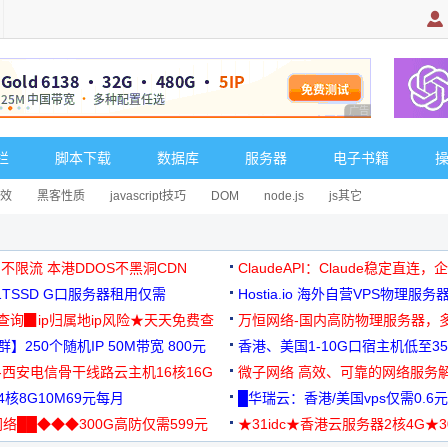
广告 商业广告，理
栏
脚本下载
数据库
服务器
电子书籍
效
黑客性质
javascript技巧
DOM
node.js
js其它
 不限流 本港DDOS不黑洞CDN
ClaudeAPI：Claude稳定直连
G1TSSD G口服务器租用仅需
Hostia.io 海外自营VPS物理服务
可免费测试
址查询▉ip归属地ip风险★天天免费查
万恒网络-国内高防物理服务器，
】250个随机IP 50M带宽 800元
99元/月起
香港、美国1-10G口宿主机低至35
-西安电信骨干线路云主机16核16G
微子网络 高效、可靠的网络服务
核8G10M69元每月
█华瑞云：香港/美国vps仅需0.6元
络██◆◆◆300G高防仅需599元
★31idc★香港云服务器2核4G★