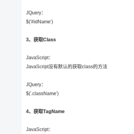
JQuery：
$('#idName')
3、获取Class
JavaScript：
JavaScript没有默认的获取class的方法
JQuery：
$('.className')
4、获取TagName
JavaScript：