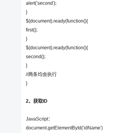
alert('second');
}
$(document).ready(function(){
first();
}
$(document).ready(function(){
second();
}
//两条均会执行
}
2、获取ID
JavaScript：
document.getElementById('idName')