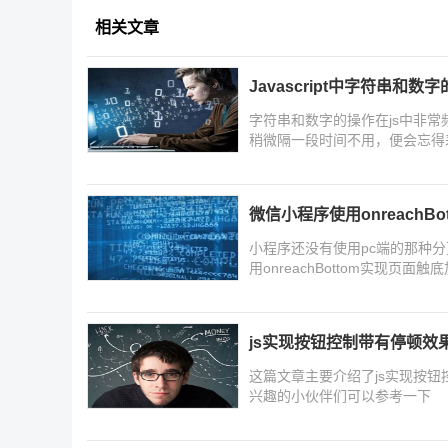
相关文章
Javascript中字符串和
字符串和数字的操作在js中非
稍微隔一段时间不用，便会忘得
字的一些常用操作做个整理，一
考借鉴。
微信小程序使用onreach
小程序还没有使用pc端的那种
用onreachBottom实现
js实现按钮控制带有停顿效
这篇文章主要介绍了js实现按
兴趣的小伙伴们可以参考一下