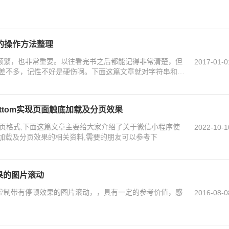
数字的操作方法整理
常频繁，也非常重要。以往看完书之后都能记得非常清楚，但
2017-01-0
差不多，记性不好是硬伤啊。下面这篇文章就对字符串和数
者加深印象，二者方便今后温习查阅。需要的朋友们可以参
Bottom实现页面触底加载及分页效果
分页格式,下面这篇文章主要给大家介绍了关于微信小程序使
2022-10-1
页面触底加载及分页效果的相关资料,需要的朋友可以参考下
果的图片滚动
钮控制带有停顿效果的图片滚动，，具有一定的参考价值，感
2016-08-0