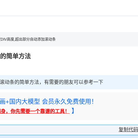
用◆
，理性选择
理性选择
定DIV高度,超出部分自动添加滚动条
条的简单方法
添加滚动条的简单方法，有需要的朋友可以参考一下
rney绘画+国内大模型 会员永久免费使用！
】
翻身，你先需要一个靠谱的工具！
复制代