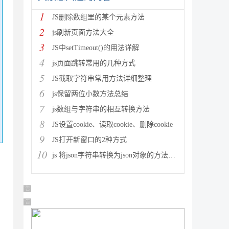
1
JS删除数组里的某个元素方法
2
js刷新页面方法大全
3
JS中setTimeout()的用法详解
4
js页面跳转常用的几种方式
5
JS截取字符串常用方法详细整理
6
js保留两位小数方法总结
7
js数组与字符串的相互转换方法
8
JS设置cookie、读取cookie、删除cookie
9
JS打开新窗口的2种方式
10
js 将json字符串转换为json对象的方法解析
广告 商业广告，理性选择
广告 商业广告，理性选择