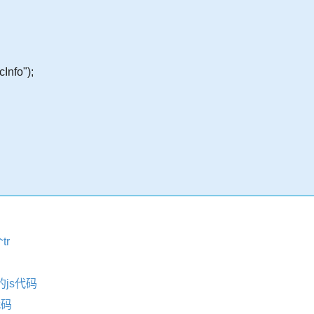
Info");
r
js代码
代码