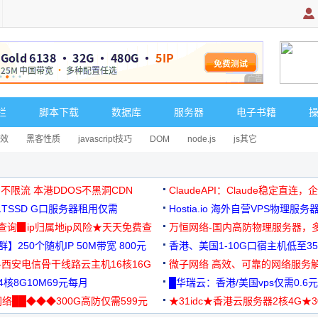
广告 商业广告，理
栏
脚本下载
数据库
服务器
电子书籍
效
黑客性质
javascript技巧
DOM
node.js
js其它
 不限流 本港DDOS不黑洞CDN
ClaudeAPI：Claude稳定直连
G1TSSD G口服务器租用仅需
Hostia.io 海外自营VPS物理服务
可免费测试
址查询▉ip归属地ip风险★天天免费查
万恒网络-国内高防物理服务器，
】250个随机IP 50M带宽 800元
99元/月起
香港、美国1-10G口宿主机低至35
-西安电信骨干线路云主机16核16G
微子网络 高效、可靠的网络服务
核8G10M69元每月
█华瑞云：香港/美国vps仅需0.6元
络██◆◆◆300G高防仅需599元
★31idc★香港云服务器2核4G★