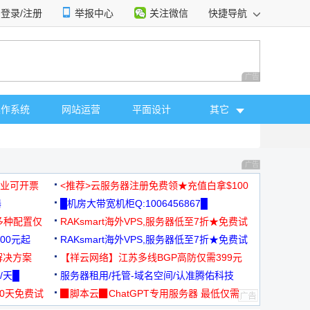
登录/注册
举报中心
关注微信
快捷导航
性选择
广告 商业广告，理
操作系统
网站运营
平面设计
其它
广告 商业广告，理
，企业可开票
<推荐>云服务器注册免费领★充值白拿$100
器
█机房大带宽机柜Q:1006456867█
多种配置仅
RAKsmart海外VPS,服务器低至7折★免费试
00元起
用★
RAKsmart海外VPS,服务器低至7折★免费试
解决方案
用★
【祥云网络】江苏多线BGP高防仅需399元
/天█
服务器租用/托管-域名空间/认准腾佑科技
30天免费试
▉脚本云▉ChatGPT专用服务器 最低仅需