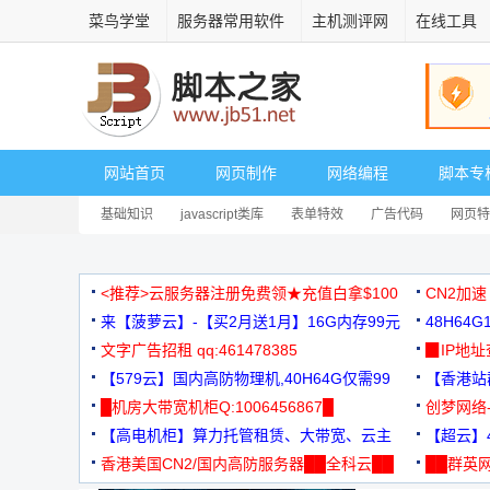
菜鸟学堂
服务器常用软件
主机测评网
在线工具
网站首页
网页制作
网络编程
脚本专
基础知识
javascript类库
表单特效
广告代码
网页特
<推荐>云服务器注册免费领★充值白拿$100
CN2加速
来【菠萝云】-【买2月送1月】16G内存99元
48H64
文字广告招租 qq:461478385
3000+
▉IP地
【579云】国内高防物理机,40H64G仅需99
【香港站群
元
█机房大带宽机柜Q:1006456867█
创梦网络
【高电机柜】算力托管租赁、大带宽、云主
88元/月
【超云】4
机
香港美国CN2/国内高防服务器██全科云██
██群英网