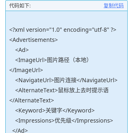
代码如下:
复制代码
<?xml version="1.0" encoding="utf-8" ?>
<Advertisements>
<Ad>
<ImageUrl>图片路径（本地）
</ImageUrl>
<NavigateUrl>图片连接</NavigateUrl>
<AlternateText>鼠标放上去时提示语
</AlternateText>
<Keyword>关键字</Keyword>
<Impressions>优先级</Impressions>
</Ad>