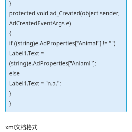
}
protected void ad_Created(object sender,
AdCreatedEventArgs e)
{
if ((string)e.AdProperties["Animal"] != "")
Label1.Text =
(string)e.AdProperties["Aniaml"];
else
Label1.Text = "n.a.";
}
}
xml文档格式