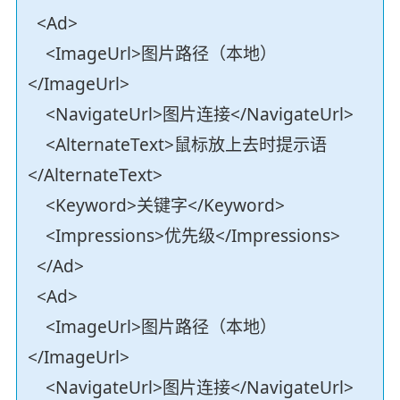
<Ad>
<ImageUrl>图片路径（本地）
</ImageUrl>
<NavigateUrl>图片连接</NavigateUrl>
<AlternateText>鼠标放上去时提示语
</AlternateText>
<Keyword>关键字</Keyword>
<Impressions>优先级</Impressions>
</Ad>
<Ad>
<ImageUrl>图片路径（本地）
</ImageUrl>
<NavigateUrl>图片连接</NavigateUrl>