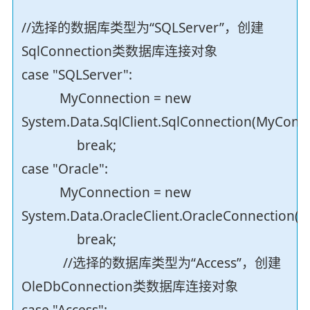
//选择的数据库类型为“SQLServer”，创建
SqlConnection类数据库连接对象
case "SQLServer":
MyConnection = new
System.Data.SqlClient.SqlConnection(MyConne
break;
case "Oracle":
MyConnection = new
System.Data.OracleClient.OracleConnection(M
break;
//选择的数据库类型为“Access”，创建
OleDbConnection类数据库连接对象
case "Access":