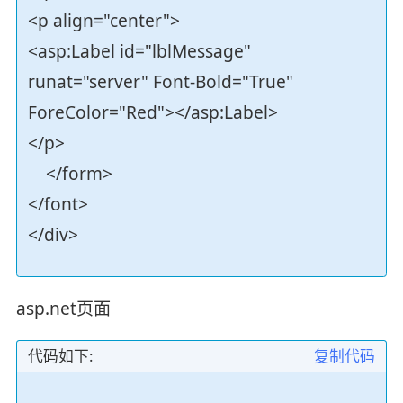
<p align="center">
<asp:Label id="lblMessage"
runat="server" Font-Bold="True"
ForeColor="Red"></asp:Label>
</p>
</form>
</font>
</div>
asp.net页面
代码如下:
复制代码