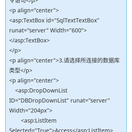
令语句</p>
<p align="center">
<asp:TextBox id="SqlTextTextBox"
runat="server" Width="600">
</asp:TextBox>
</p>
<p align="center">3.请选择所连接的数据库
类型</p>
<p align="center">
<asp:DropDownList
ID="DBDropDownList" runat="server"
Width="204px">
<asp:ListItem
Selected="True">Access</asp:ListItem>