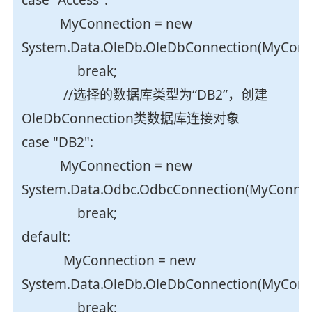
MyConnection = new
System.Data.OleDb.OleDbConnection(MyConne
break;
//选择的数据库类型为“DB2”，创建
OleDbConnection类数据库连接对象
case "DB2":
MyConnection = new
System.Data.Odbc.OdbcConnection(MyConnect
break;
default:
MyConnection = new
System.Data.OleDb.OleDbConnection(MyConne
break;