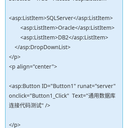
<asp:ListItem>SQLServer</asp:ListItem>
<asp:ListItem>Oracle</asp:ListItem>
<asp:ListItem>DB2</asp:ListItem>
</asp:DropDownList>
</p>
<p align="center">
<asp:Button ID="Button1" runat="server"
onclick="Button1_Click" Text="通用数据库
连接代码测试" />
</p>