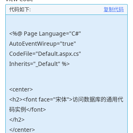
代码如下:
复制代码
<%@ Page Language="C#"
AutoEventWireup="true"
CodeFile="Default.aspx.cs"
Inherits="_Default" %>
<center>
<h2><font face="宋体">访问数据库的通用代
码实例</font>
</h2>
</center>