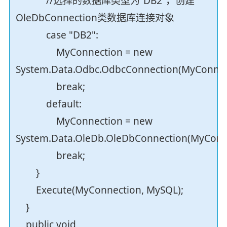
//选择的数据库类型为“DB2”，创建
OleDbConnection类数据库连接对象
case "DB2":
MyConnection = new
System.Data.Odbc.OdbcConnection(MyConnect
break;
default:
MyConnection = new
System.Data.OleDb.OleDbConnection(MyConne
break;
}
Execute(MyConnection, MySQL);
}
public void