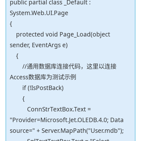
public partial class _Default :
System.Web.UI.Page
{
protected void Page_Load(object
sender, EventArgs e)
{
//通用数据库连接代码，这里以连接
Access数据库为测试示例
if (!IsPostBack)
{
ConnStrTextBox.Text =
"Provider=Microsoft.Jet.OLEDB.4.0; Data
source=" + Server.MapPath("User.mdb");