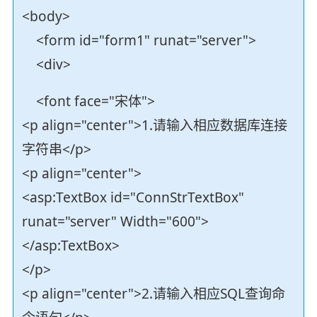
<body>
<form id="form1" runat="server">
<div>
<font face="宋体">
<p align="center">1.请输入相应数据库连接
字符串</p>
<p align="center">
<asp:TextBox id="ConnStrTextBox"
runat="server" Width="600">
</asp:TextBox>
</p>
<p align="center">2.请输入相应SQL查询命