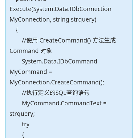
Execute(System.Data.IDbConnection
MyConnection, string strquery)
{
//使用 CreateCommand() 方法生成
Command 对象
System.Data.IDbCommand
MyCommand =
MyConnection.CreateCommand();
//执行定义的SQL查询语句
MyCommand.CommandText =
strquery;
try
{