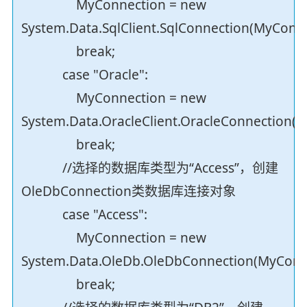
MyConnection = new
System.Data.SqlClient.SqlConnection(MyConne
break;
case "Oracle":
MyConnection = new
System.Data.OracleClient.OracleConnection(M
break;
//选择的数据库类型为“Access”，创建
OleDbConnection类数据库连接对象
case "Access":
MyConnection = new
System.Data.OleDb.OleDbConnection(MyConne
break;