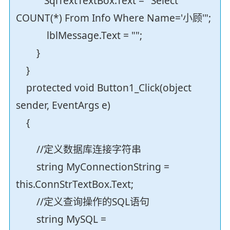
SqlTextTextBox.Text = "Select
COUNT(*) From Info Where Name='小顾'";
lblMessage.Text = "";
}
}
protected void Button1_Click(object
sender, EventArgs e)
{
//定义数据库连接字符串
string MyConnectionString =
this.ConnStrTextBox.Text;
//定义查询操作的SQL语句
string MySQL =