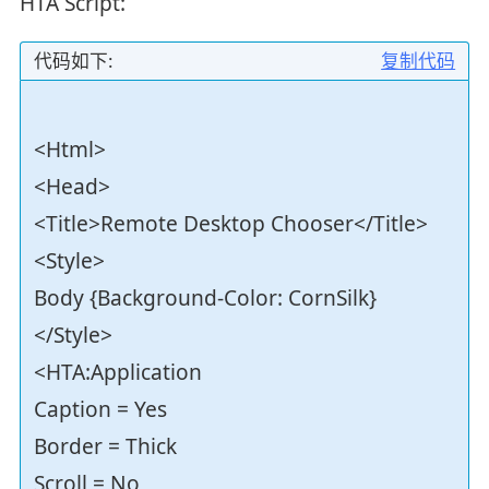
HTA Script:
代码如下:
复制代码
<Html>
<Head>
<Title>Remote Desktop Chooser</Title>
<Style>
Body {Background-Color: CornSilk}
</Style>
<HTA:Application
Caption = Yes
Border = Thick
Scroll = No