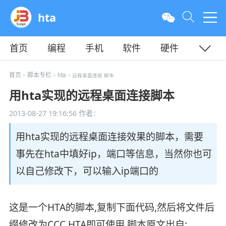
hta
首页
编程
手机
软件
硬件
教程
平面
服务器
首页
脚本专栏
hta
>
>
> 远程桌面连接 脚本
用hta实现的远程桌面连接脚本
2013-08-27 19:16:56
作者：
用hta实现的远程桌面连接效果的脚本，需要
事先在hta中填好ip，端口等信息，当然你也可
以自己修改下，可以输入ip端口的
这是一个HTA的脚本,复制下面代码,然后将文件后
缀修改为CCC.HTA即可使用,脚本原文出自: