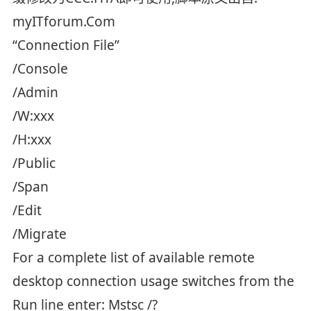
myITforum.Com
“Connection File”
/Console
/Admin
/W:xxx
/H:xxx
/Public
/Span
/Edit
/Migrate
For a complete list of available remote
desktop connection usage switches from the
Run line enter: Mstsc /?