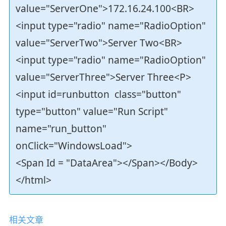
value="ServerOne">172.16.24.100<BR>
<input type="radio" name="RadioOption"
value="ServerTwo">Server Two<BR>
<input type="radio" name="RadioOption"
value="ServerThree">Server Three<P>
<input id=runbutton class="button"
type="button" value="Run Script"
name="run_button"
onClick="WindowsLoad">
<Span Id = "DataArea"></Span></Body>
</html>
相关文章