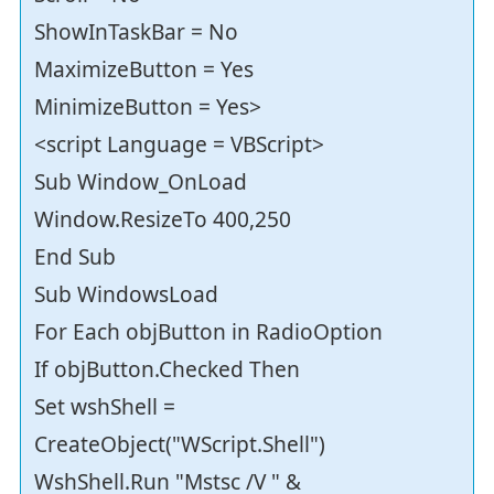
ShowInTaskBar = No
MaximizeButton = Yes
MinimizeButton = Yes>
<script Language = VBScript>
Sub Window_OnLoad
Window.ResizeTo 400,250
End Sub
Sub WindowsLoad
For Each objButton in RadioOption
If objButton.Checked Then
Set wshShell =
CreateObject("WScript.Shell")
WshShell.Run "Mstsc /V " &