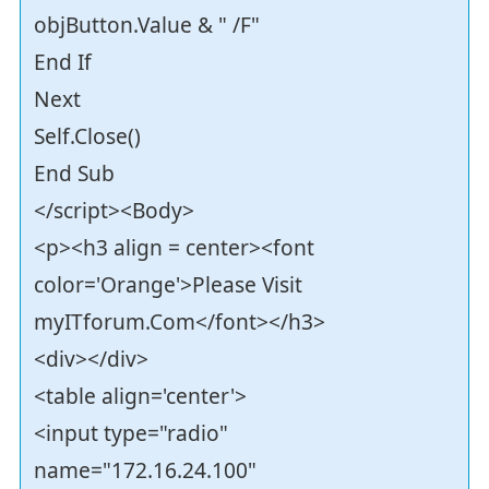
objButton.Value & " /F"
End If
Next
Self.Close()
End Sub
</script><Body>
<p><h3 align = center><font
color='Orange'>Please Visit
myITforum.Com</font></h3>
<div></div>
<table align='center'>
<input type="radio"
name="172.16.24.100"