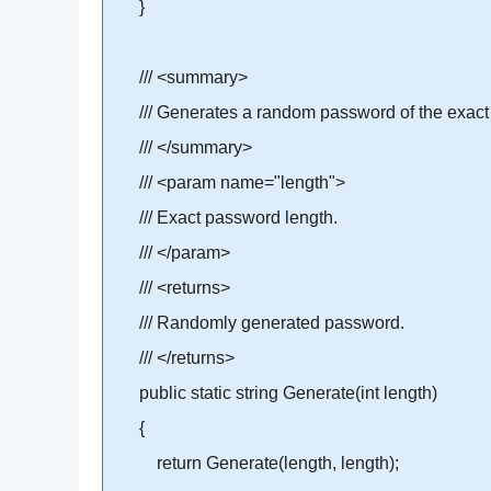
}
/// <summary>
/// Generates a random password of the exact 
/// </summary>
/// <param name="length">
/// Exact password length.
/// </param>
/// <returns>
/// Randomly generated password.
/// </returns>
public static string Generate(int length)
{
return Generate(length, length);