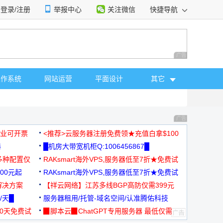
登录/注册
举报中心
关注微信
快捷导航
性选择
广告 商业广告，理
操作系统
网站运营
平面设计
其它
广告 商业广告，理
，企业可开票
<推荐>云服务器注册免费领★充值白拿$100
器
█机房大带宽机柜Q:1006456867█
多种配置仅
RAKsmart海外VPS,服务器低至7折★免费试
00元起
用★
RAKsmart海外VPS,服务器低至7折★免费试
解决方案
用★
【祥云网络】江苏多线BGP高防仅需399元
/天█
服务器租用/托管-域名空间/认准腾佑科技
30天免费试
▉脚本云▉ChatGPT专用服务器 最低仅需