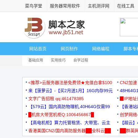
菜鸟学堂
服务器常用软件
主机测评网
在线工具
网站首页
网页制作
网络编程
脚本专
基础应用
实用技巧
自学过程
<推荐>云服务器注册免费领★充值白拿$100
CN2加速
来【菠萝云】-【买2月送1月】16G内存99元
48H64
文字广告招租 qq:461478385
3000+
▉IP地
【579云】国内高防物理机,40H64G仅需99
【香港站群
元
█机房大带宽机柜Q:1006456867█
创梦网络
【高电机柜】算力托管租赁、大带宽、云主
88元/月
【超云】4
机
香港美国CN2/国内高防服务器██全科云██
██群英网