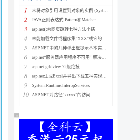
1
未将对象引用设置到对象的实例 (System.NullRef
2
JAVA正则表达式 Pattern和Matcher
3
asp.net(c#)网页跳转七种方法小结
4
未能加载文件或程序集“XXX”或它的某一个依赖项。试图加载格
5
ASP.NET中的几种弹出框提示基本实现方法
6
asp.net“服务器应用程序不可用” 解决方法
7
asp.net gridview 72般绝技
8
asp.net生成Excel并导出下载五种实现方法
9
System.Runtime.InteropServices
10
ASP.NET对路径"xxxxx"的访问
广告 商业广告，理性选择