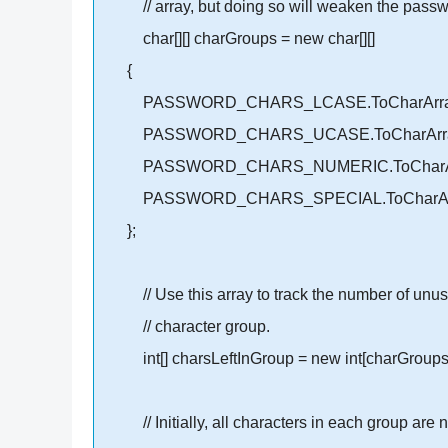
// array, but doing so will weaken the passwo
char[][] charGroups = new char[][]
{
PASSWORD_CHARS_LCASE.ToCharArray
PASSWORD_CHARS_UCASE.ToCharArray
PASSWORD_CHARS_NUMERIC.ToCharArr
PASSWORD_CHARS_SPECIAL.ToCharArr
};
// Use this array to track the number of unus
// character group.
int[] charsLeftInGroup = new int[charGroups.
// Initially, all characters in each group are n