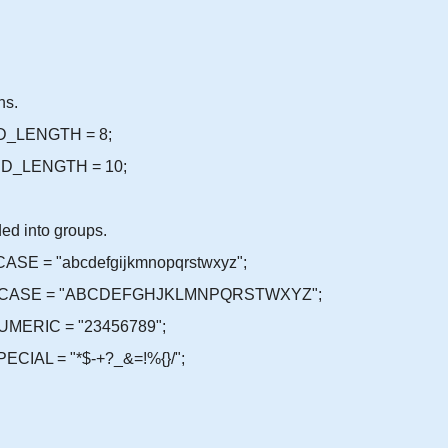
hs.
D_LENGTH = 8;
D_LENGTH = 10;
ed into groups.
SE = "abcdefgijkmnopqrstwxyz";
_UCASE = "ABCDEFGHJKLMNPQRSTWXYZ";
MERIC = "23456789";
IAL = "*$-+?_&=!%{}/";