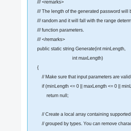
/// <remarks>
/// The length of the generated password will 
/// random and it will fall with the range deter
/// function parameters.
/// </remarks>
public static string Generate(int minLength,
int maxLength)
{
// Make sure that input parameters are valid
if (minLength <= 0 || maxLength <= 0 || min
return null;
// Create a local array containing supported
// grouped by types. You can remove characte