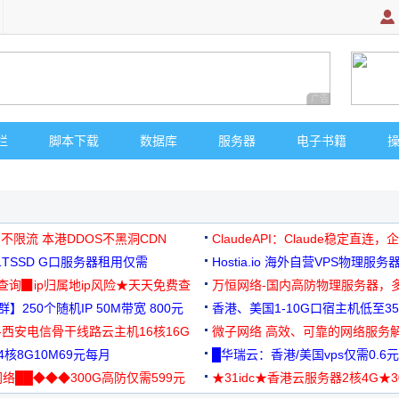
广告 商业广告，理
栏
脚本下载
数据库
服务器
电子书籍
 不限流 本港DDOS不黑洞CDN
ClaudeAPI：Claude稳定直连
G1TSSD G口服务器租用仅需
Hostia.io 海外自营VPS物理服务
可免费测试
址查询▉ip归属地ip风险★天天免费查
万恒网络-国内高防物理服务器，
】250个随机IP 50M带宽 800元
99元/月起
香港、美国1-10G口宿主机低至35
-西安电信骨干线路云主机16核16G
微子网络 高效、可靠的网络服务
核8G10M69元每月
█华瑞云：香港/美国vps仅需0.6元
络██◆◆◆300G高防仅需599元
★31idc★香港云服务器2核4G★