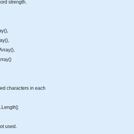
rd strength.
(),
(),
ay(),
ay()
ed characters in each
Length];
ot used.