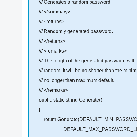
/// Generates a random password.
/// </summary>
/// <returns>
/// Randomly generated password.
/// </returns>
/// <remarks>
/// The length of the generated password will 
/// random. It will be no shorter than the mini
/// no longer than maximum default.
/// </remarks>
public static string Generate()
{
return Generate(DEFAULT_MIN_PASSW
DEFAULT_MAX_PASSWORD_LEN