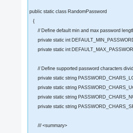
public static class RandomPassword
{
// Define default min and max password lengt
private static int DEFAULT_MIN_PASSWOR
private static int DEFAULT_MAX_PASSWOR
// Define supported password characters divid
private static string PASSWORD_CHARS_LCA
private static string PASSWORD_CHARS
private static string PASSWORD_CHARS_NU
private static string PASSWORD_CHARS_SPEC
/// <summary>