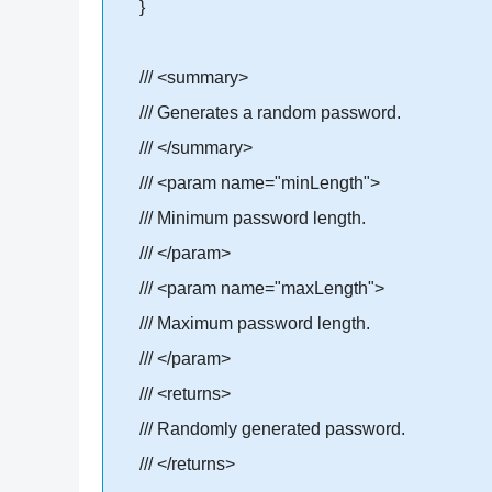
}
/// <summary>
/// Generates a random password.
/// </summary>
/// <param name="minLength">
/// Minimum password length.
/// </param>
/// <param name="maxLength">
/// Maximum password length.
/// </param>
/// <returns>
/// Randomly generated password.
/// </returns>