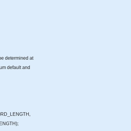
be determined at
mum default and
ORD_LENGTH,
GTH);