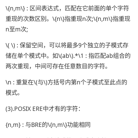
\{n,m\} : 区间表达式，匹配在它前面的单个字符
重现的次数区别。\{n\}指重现n次;\{n,m\}指重现
n至m次;
\( \) : 保留空间，可以将最多9个独立的子模式存
储在单个模式中。如\(ab\).*\1 : 指匹配ab组合的
两次重现，中间可存在任意数目的字符。
\n : 重复在\(与\)方括号内第n个子模式至此点的
模式。
(3).POSIX ERE中才有的字符：
{n,m} : 与BRE的\{n,m\}功能相同