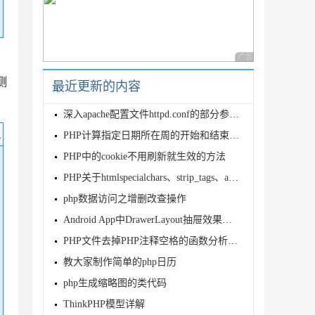
广告 商业广告，理性
测
最近更新的内容
深入apache配置文件httpd.conf的部分参数说明
码
PHP计算指定日期所在周的开始和结束日期的方法
PHP中的cookie不用刷新就生效的方法
PHP关于htmlspecialchars、strip_tags、addsl
php数据访问之增删改查操作
Android App中DrawerLayout抽屉效果的菜单编写实例
PHP文件去掉PHP注释空格的函数分析(PHP代码压缩)
教大家制作简单的php日历
php生成缩略图的类代码
ThinkPHP模型详解