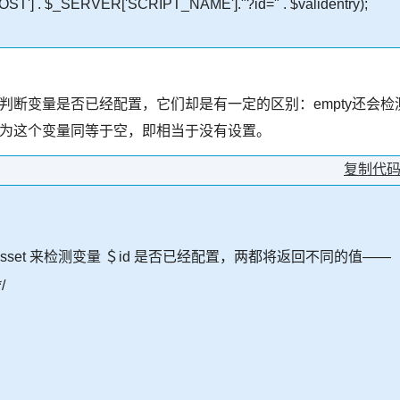
OST'] . $_SERVER['SCRIPT_NAME']."?id=" . $validentry);
们都用来判断变量是否已经配置，它们却是有一定的区别：empty还会检
 认为这个变量同等于空，即相当于没有设置。
复制代
y 和 isset 来检测变量 ＄id 是否已经配置，两都将返回不同的值——
/