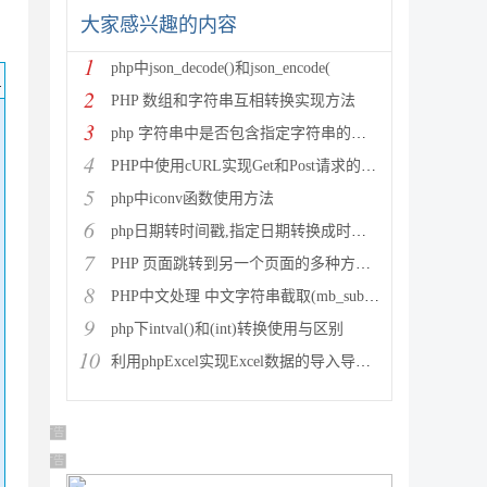
大家感兴趣的内容
1
php中json_decode()和json_encode(
码
2
PHP 数组和字符串互相转换实现方法
3
php 字符串中是否包含指定字符串的多种方法
4
PHP中使用cURL实现Get和Post请求的方法
5
php中iconv函数使用方法
6
php日期转时间戳,指定日期转换成时间戳
7
PHP 页面跳转到另一个页面的多种方法方法总结
8
PHP中文处理 中文字符串截取(mb_substr)和获取中
9
php下intval()和(int)转换使用与区别
10
利用phpExcel实现Excel数据的导入导出(全步骤详细
广告 商业广告，理性选择
广告 商业广告，理性选择