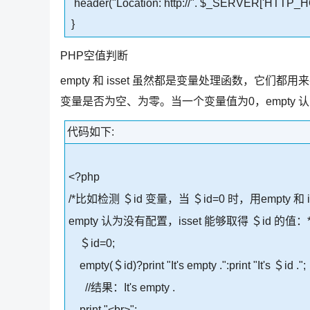
header("Location: http://". $_SERVER['HTTP_H
}
PHP空值判断
empty 和 isset 虽然都是变量处理函数，它
变量是否为空、为零。当一个变量值为0，empty
代码如下:
<?php
/*比如检测 ＄id 变量，当 ＄id=0 时，用empt
empty 认为没有配置，isset 能够取得 ＄id 的值：*
＄id=0;
empty(＄id)?print "It's empty .":print "It's ＄id .";
//结果：It's empty .
print "<br>";