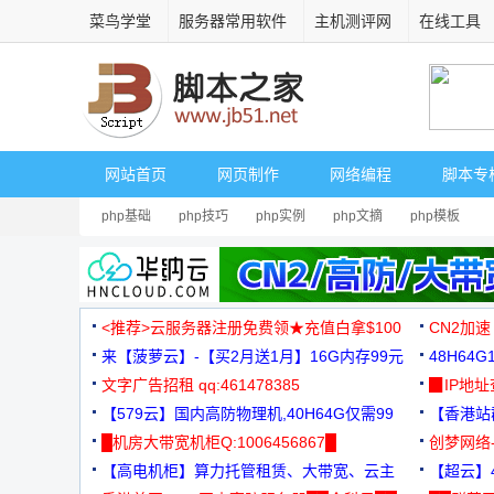
菜鸟学堂
服务器常用软件
主机测评网
在线工具
网站首页
网页制作
网络编程
脚本专
php基础
php技巧
php实例
php文摘
php模板
<推荐>云服务器注册免费领★充值白拿$100
CN2加速
来【菠萝云】-【买2月送1月】16G内存99元
48H64
文字广告招租 qq:461478385
3000+
▉IP地
【579云】国内高防物理机,40H64G仅需99
【香港站群
元
█机房大带宽机柜Q:1006456867█
创梦网络
【高电机柜】算力托管租赁、大带宽、云主
88元/月
【超云】4