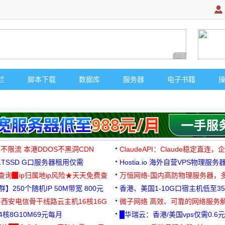
广告 商业广告，理
栏
脚本下载
数据库
服务器
电子书籍
 不限流 本港DDOS不黑洞CDN
ClaudeAPI：Claude稳定直连
G1TSSD G口服务器租用仅需
Hostia.io 海外自营VPS物理服务
可免费测试
址查询▉ip归属地ip风险★天天免费查
万恒网络-国内高防物理服务器，
】250个随机IP 50M带宽 800元
99元/月起
香港、美国1-10G口宿主机低至35
-西安电信骨干线路云主机16核16G
微子网络 高效、可靠的网络服务
核8G10M69元每月
█华瑞云：香港/美国vps仅需0.6元