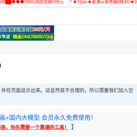
络██◆◆◆300G高防仅需599元
★31idc★香港云服务器2核4G★
用◆
理性选择
广告 商业广告，理性选择
)
，并在页面显示出来。这显然是不合理的，所以需要我们加入空
rney绘画+国内大模型 会员永久免费使用！
】
翻身，你先需要一个靠谱的工具！