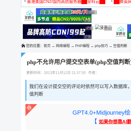
机
香港美国CN2/国内高防服务器██全科云██
██群英网
◆◆◆
广告 商业广告，理性选择
广告 商业广告，理性选择
广告 商业广告，理性选择
广告 商业广告，理性选择
广告 商业广告，理性选择
广告 商业广告，理性选择
广告 商业广告，理性选择
广告 商业广告，
广告 商业广告，理性选择
您的位置：
首页
→
网络编程
→
PHP编程
→
php技巧
→ 空值判断
php不允许用户提交空表单(php空值判断
更新时间：2013年11月12日 21:37:35 作者：
我们在设计提交空的评论时依然可以写入数据库
值判断
GPT4.0+Midjou
【
如果你想靠AI