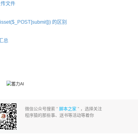
及上传文件
sset($_POST[submit])) 的区别
汇总
微信公众号搜索 “
脚本之家
” ，选择关注
程序猿的那些事、送书等活动等着你