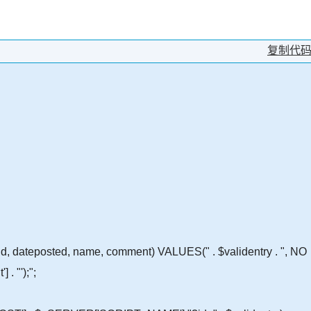
复制代
dateposted, name, comment) VALUES(" . $validentry . ", NO
 . "');";