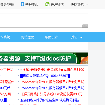
登录/注册
举报中心
关注微信
快捷导航
性选择
广告 商业广告，理
操作系统
网站运营
平面设计
其它
广告 商业广告，理
，企业可开票
<推荐>云服务器注册免费领★充值白拿$100
器
█机房大带宽机柜Q:1006456867█
多种配置仅
RAKsmart海外VPS,服务器低至7折★免费试
00元起
用★
RAKsmart海外VPS,服务器低至7折★免费试
解决方案
用★
【祥云网络】江苏多线BGP高防仅需399元
/天█
服务器租用/托管-域名空间/认准腾佑科技