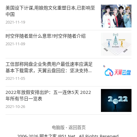
美国设下计谋,用娘炮文化重塑日本,已影响至
中国
2021-11-19
时空伴随者是什么意思?时空伴随者介绍
2021-11-09
工信部称网盘企业免费用户最低速率应满足
基本下载需求，天翼云盘回应：坚决支持，
始终
2021-11-05
2022年放假安排出炉：五一连休5天 2022
年所有节日一览表
2021-10-26
电脑版
-
返回首页
2006-2026 脚本之家 JB51.Net , All Rights Reserved.