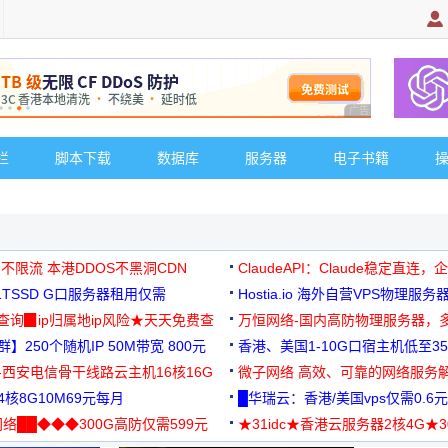
广告 商业广告，理
栏
脚本下载
数据库
服务器
电子书籍
 不限流 本港DDOS不黑洞CDN
ClaudeAPI：Claude稳定直连
G1TSSD G口服务器租用仅需
Hostia.io 海外自营VPS物理服务
可免费测试
址查询▉ip归属地ip风险★天天免费查
万恒网络-国内高防物理服务器，
】250个随机IP 50M带宽 800元
99元/月起
香港、美国1-10G口宿主机低至35
-西安电信骨干线路云主机16核16G
微子网络 高效、可靠的网络服务
核8G10M69元每月
█华瑞云：香港/美国vps仅需0.6元
络██◆◆◆300G高防仅需599元
★31idc★香港云服务器2核4G★