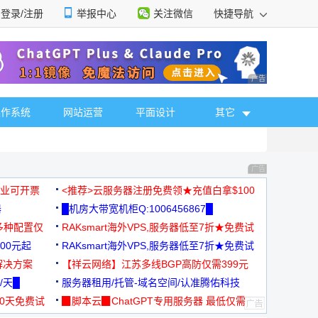
登录/注册
举报中心
关注微信
快捷导航
性选择
广告 商业广告，理
操作系统
网站运营
平面设计
其它
广告 商业广告，理
，企业可开票
<推荐>云服务器注册免费领★充值白拿$100
器
█机房大带宽机柜Q:1006456867█
多种配置仅
RAKsmart海外VPS,服务器低至7折★免费试
00元起
用★
RAKsmart海外VPS,服务器低至7折★免费试
解决方案
用★
【祥云网络】江苏多线BGP高防仅需399元
/天█
服务器租用/托管-域名空间/认准腾佑科技
30天免费试
▉脚本云▉ChatGPT专用服务器 最低仅需