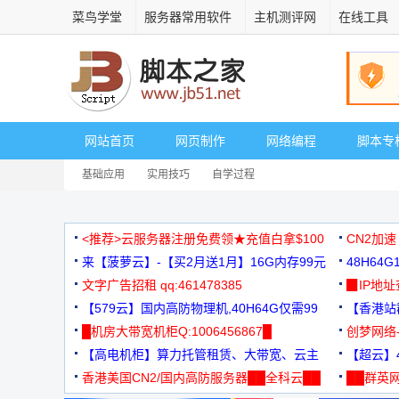
菜鸟学堂
服务器常用软件
主机测评网
在线工具
网站首页
网页制作
网络编程
脚本专
基础应用
实用技巧
自学过程
<推荐>云服务器注册免费领★充值白拿$100
CN2加速
来【菠萝云】-【买2月送1月】16G内存99元
48H64
文字广告招租 qq:461478385
3000+
▉IP地
【579云】国内高防物理机,40H64G仅需99
【香港站群
元
█机房大带宽机柜Q:1006456867█
创梦网络
【高电机柜】算力托管租赁、大带宽、云主
88元/月
【超云】4
机
香港美国CN2/国内高防服务器██全科云██
██群英网