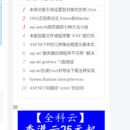
码
1
未将对象引用设置到对象的实例 (System.NullRef
2
JAVA正则表达式 Pattern和Matcher
3
asp.net(c#)网页跳转七种方法小结
4
未能加载文件或程序集“XXX”或它的某一个依赖项。试图加载格
5
ASP.NET中的几种弹出框提示基本实现方法
6
asp.net“服务器应用程序不可用” 解决方法
7
asp.net gridview 72般绝技
8
asp.net生成Excel并导出下载五种实现方法
9
System.Runtime.InteropServices
10
ASP.NET对路径"xxxxx"的访问
广告 商业广告，理性选择