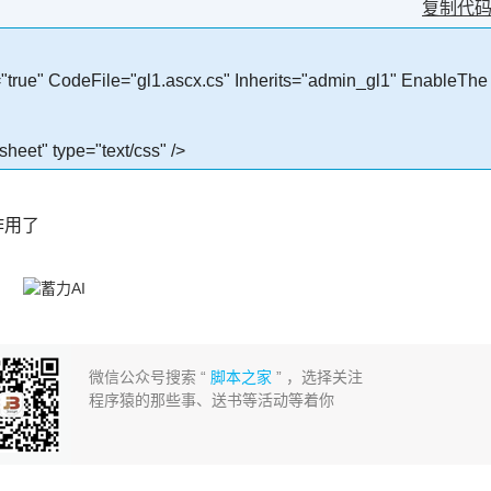
复制代
rue" CodeFile="gl1.ascx.cs" Inherits="admin_gl1" EnableThe
sheet" type="text/css" />
起作用了
微信公众号搜索 “
脚本之家
” ，选择关注
程序猿的那些事、送书等活动等着你