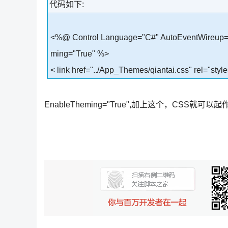
代码如下:
<%@ Control Language="C#" AutoEventWireup="t
ming="True" %>
< link href="../App_Themes/qiantai.css" rel="style
EnableTheming="True",加上这个，CSS就可以