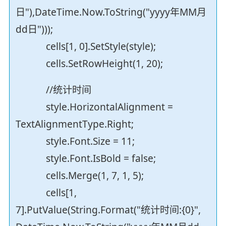
日"),DateTime.Now.ToString("yyyy年MM月
dd日")));
cells[1, 0].SetStyle(style);
cells.SetRowHeight(1, 20);
//统计时间
style.HorizontalAlignment =
TextAlignmentType.Right;
style.Font.Size = 11;
style.Font.IsBold = false;
cells.Merge(1, 7, 1, 5);
cells[1,
7].PutValue(String.Format("统计时间:{0}",