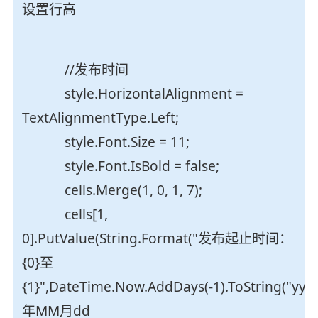
设置行高
//发布时间
style.HorizontalAlignment =
TextAlignmentType.Left;
style.Font.Size = 11;
style.Font.IsBold = false;
cells.Merge(1, 0, 1, 7);
cells[1,
0].PutValue(String.Format("发布起止时间：
{0}至
{1}",DateTime.Now.AddDays(-1).ToString("yyy
年MM月dd