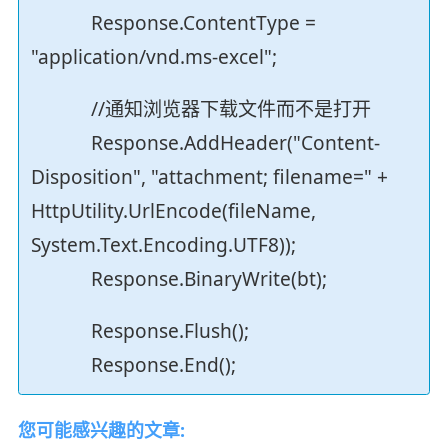
Response.ContentType =
"application/vnd.ms-excel";
//通知浏览器下载文件而不是打开
Response.AddHeader("Content-
Disposition", "attachment; filename=" +
HttpUtility.UrlEncode(fileName,
System.Text.Encoding.UTF8));
Response.BinaryWrite(bt);
Response.Flush();
Response.End();
您可能感兴趣的文章: