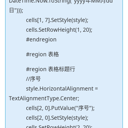
DateTime.Now.ToString("yyyy年MM月dd
日")));
cells[1, 7].SetStyle(style);
cells.SetRowHeight(1, 20);
#endregion
#region 表格
#region 表格标题行
//序号
style.HorizontalAlignment =
TextAlignmentType.Center;
cells[2, 0].PutValue("序号");
cells[2, 0].SetStyle(style);
cells.SetRowHeight(2, 20);