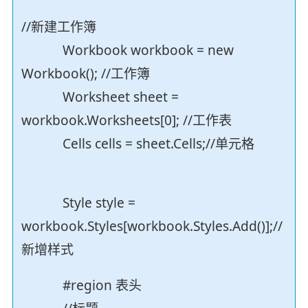
//新建工作簿
Workbook workbook = new
Workbook(); //工作簿
Worksheet sheet =
workbook.Worksheets[0]; //工作表
Cells cells = sheet.Cells;//单元格
Style style =
workbook.Styles[workbook.Styles.Add()];//
新增样式
#region 表头