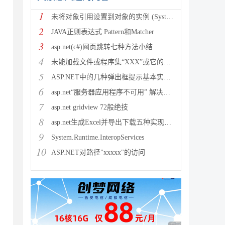
1
未将对象引用设置到对象的实例 (System.NullRef
2
JAVA正则表达式 Pattern和Matcher
3
asp.net(c#)网页跳转七种方法小结
4
未能加载文件或程序集“XXX”或它的某一个依赖项。试图加载格
5
ASP.NET中的几种弹出框提示基本实现方法
6
asp.net“服务器应用程序不可用” 解决方法
7
asp.net gridview 72般绝技
8
asp.net生成Excel并导出下载五种实现方法
9
System.Runtime.InteropServices
10
ASP.NET对路径"xxxxx"的访问