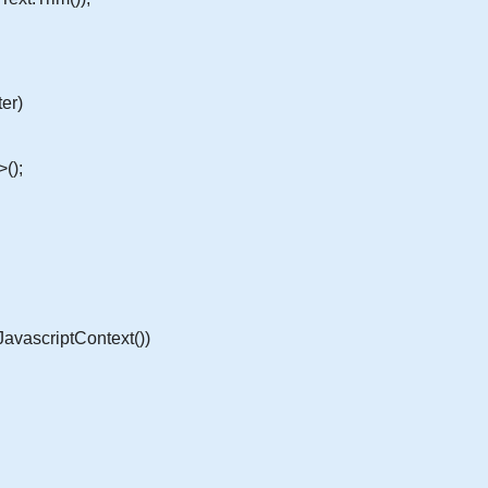
er)
();
ascriptContext())