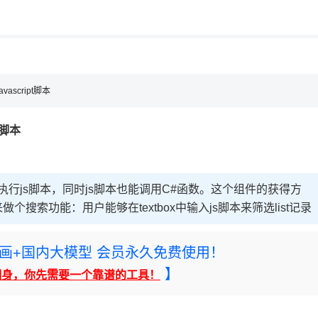
用◆
，理性选择
理性选择
vascript脚本
pt脚本
.net中执行js脚本，同时js脚本也能调用C#函数。这个组件的获得方
来做个搜索功能：用户能够在textbox中输入js脚本来筛选list记录
rney绘画+国内大模型 会员永久免费使用！
】
翻身，你先需要一个靠谱的工具！