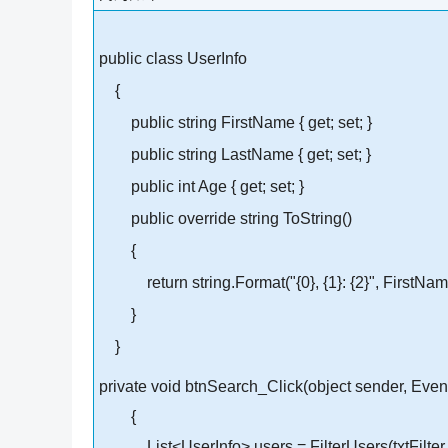
public class UserInfo
{
public string FirstName { get; set; }
public string LastName { get; set; }
public int Age { get; set; }
public override string ToString()
{
return string.Format("{0}, {1}: {2}", FirstNam
}
}
private void btnSearch_Click(object sender, Even
{
List<UserInfo> users = FilterUsers(txtFilter.T