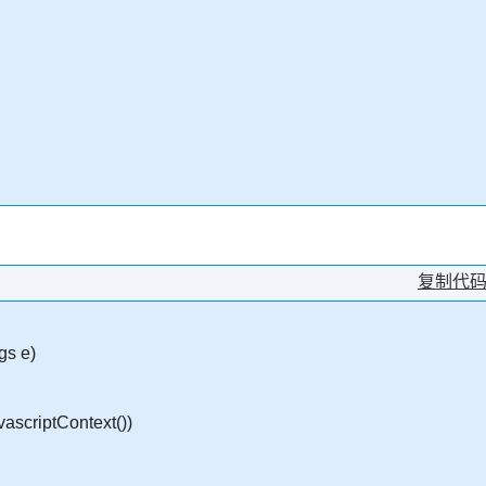
复制代
gs e)
scriptContext())