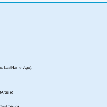
e, LastName, Age);
tArgs e)
ext.Trim());