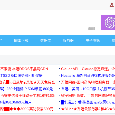
广告 商业广告，理
栏
脚本下载
数据库
服务器
电子书籍
 不限流 本港DDOS不黑洞CDN
ClaudeAPI：Claude稳定直连
G1TSSD G口服务器租用仅需
Hostia.io 海外自营VPS物理服务
可免费测试
址查询▉ip归属地ip风险★天天免费查
万恒网络-国内高防物理服务器，
】250个随机IP 50M带宽 800元
99元/月起
香港、美国1-10G口宿主机低至35
-西安电信骨干线路云主机16核16G
微子网络 高效、可靠的网络服务
核8G10M69元每月
█华瑞云：香港/美国vps仅需0.6元
络██◆◆◆300G高防仅需599元
★31idc★香港云服务器2核4G★