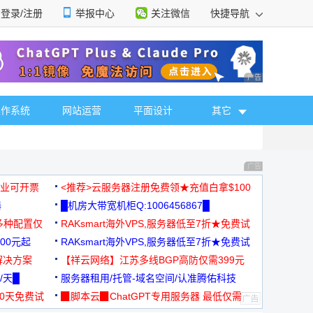
登录/注册
举报中心
关注微信
快捷导航
性选择
广告 商业广告，理
操作系统
网站运营
平面设计
其它
广告 商业广告，理
，企业可开票
<推荐>云服务器注册免费领★充值白拿$100
器
█机房大带宽机柜Q:1006456867█
多种配置仅
RAKsmart海外VPS,服务器低至7折★免费试
00元起
用★
RAKsmart海外VPS,服务器低至7折★免费试
解决方案
用★
【祥云网络】江苏多线BGP高防仅需399元
/天█
服务器租用/托管-域名空间/认准腾佑科技
30天免费试
▉脚本云▉ChatGPT专用服务器 最低仅需