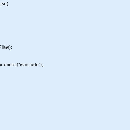
se);
er);
ter("isInclude");