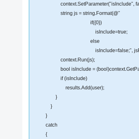
context.SetParameter("isInclude", fal
string js = string.Format(@"
if({0})
isInclude=true;
else
isInclude=false;", jsFilt
context.Run(js);
bool isInclude = (bool)context.GetParame
if (isInclude)
results.Add(user);
}
}
}
catch
{