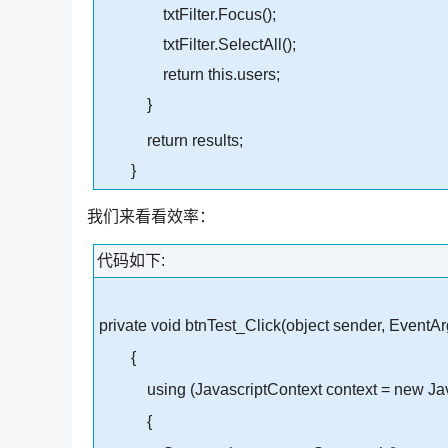
txtFilter.Focus();
txtFilter.SelectAll();
return this.users;
}
return results;
}
我们来看看效率：
代码如下:
private void btnTest_Click(object sender, EventAr
{
using (JavascriptContext context = new Java
{