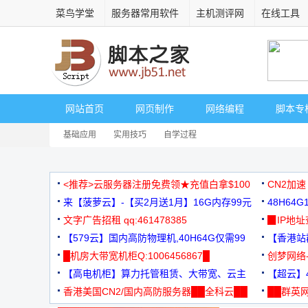
菜鸟学堂
服务器常用软件
主机测评网
在线工具
网站首页
网页制作
网络编程
脚本专
基础应用
实用技巧
自学过程
<推荐>云服务器注册免费领★充值白拿$100
CN2加速
来【菠萝云】-【买2月送1月】16G内存99元
48H64
文字广告招租 qq:461478385
3000+
▉IP地
【579云】国内高防物理机,40H64G仅需99
【香港站群
元
█机房大带宽机柜Q:1006456867█
创梦网络
【高电机柜】算力托管租赁、大带宽、云主
88元/月
【超云】4
机
香港美国CN2/国内高防服务器██全科云██
██群英网