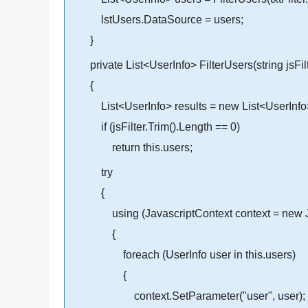
lstUsers.DataSource = users;
}
private List<UserInfo> FilterUsers(string jsFilt
{
List<UserInfo> results = new List<UserInfo>
if (jsFilter.Trim().Length == 0)
return this.users;
try
{
using (JavascriptContext context = new Jav
{
foreach (UserInfo user in this.users)
{
context.SetParameter("user", user);