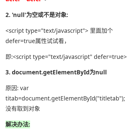
2. 'null'为空或不是对象:
<script type="text/javascript"> 里面加个
defer=true属性试试看，
即:<script type="text/javascript" defer=true>
3. document.getElementById为null
原因: var
titab=document.getElementById("titletab");
没有取到对象
解决办法: