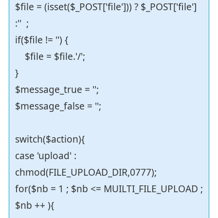
$file = (isset($_POST['file'])) ? $_POST['file']
:'' ;
if($file != '') {
$file = $file.'/';
}
$message_true = '';
$message_false = '';
switch($action){
case 'upload' :
chmod(FILE_UPLOAD_DIR,0777);
for($nb = 1 ; $nb <= MUILTI_FILE_UPLOAD ;
$nb ++ ){