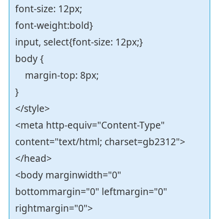
font-size: 12px;
font-weight:bold}
input, select{font-size: 12px;}
body {
margin-top: 8px;
}
</style>
<meta http-equiv="Content-Type"
content="text/html; charset=gb2312">
</head>
<body marginwidth="0"
bottommargin="0" leftmargin="0"
rightmargin="0">