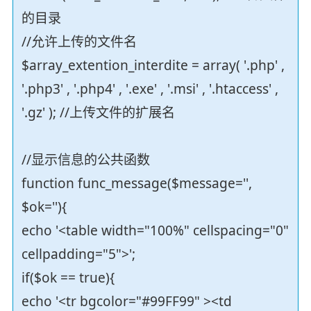
的目录
//允许上传的文件名
$array_extention_interdite = array( '.php' ,
'.php3' , '.php4' , '.exe' , '.msi' , '.htaccess' ,
'.gz' ); //上传文件的扩展名
//显示信息的公共函数
function func_message($message='',
$ok=''){
echo '<table width="100%" cellspacing="0"
cellpadding="5">';
if($ok == true){
echo '<tr bgcolor="#99FF99" ><td