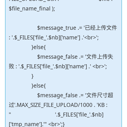
$file_name_final );
$message_true .= '已经上传文件
: '.$_FILES['file_'.$nb]['name'] .'<br>';
}else{
$message_false .= '文件上传失
败 : '.$_FILES['file_'.$nb]['name'] .' <br>';
}
}else{
$message_false .= '文件尺寸超
过'.MAX_SIZE_FILE_UPLOAD/1000 . 'KB :
" '.$_FILES['file_'.$nb]
['tmp_name'].'" <br>';}