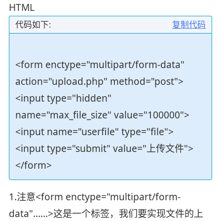
HTML
代码如下:
复制代码
<form enctype="multipart/form-data"
action="upload.php" method="post">
<input type="hidden"
name="max_file_size" value="100000">
<input name="userfile" type="file">
<input type="submit" value="上传文件">
</form>
1.注意<form enctype="multipart/form-
data"......>这是一个标签，我们要实现文件的上