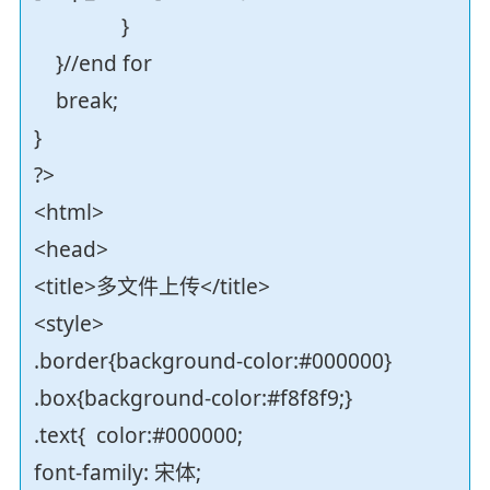
}
}//end for
break;
}
?>
<html>
<head>
<title>多文件上传</title>
<style>
.border{background-color:#000000}
.box{background-color:#f8f8f9;}
.text{ color:#000000;
font-family: 宋体;