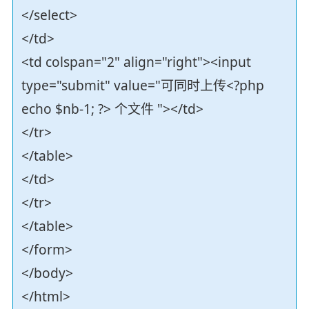
</select>
</td>
<td colspan="2" align="right"><input
type="submit" value="可同时上传<?php
echo $nb-1; ?> 个文件 "></td>
</tr>
</table>
</td>
</tr>
</table>
</form>
</body>
</html>