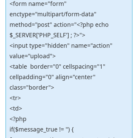
<form name="form"
enctype="multipart/form-data"
method="post" action="<?php echo
$_SERVER['PHP_SELF'] ; ?>">
<input type="hidden" name="action"
value="upload">
<table border="0" cellspacing="1"
cellpadding="0" align="center"
class="border">
<tr>
<td>
<?php
if($message_true != '') {