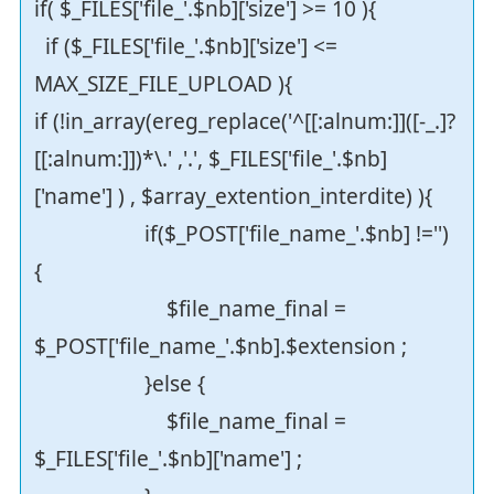
if( $_FILES['file_'.$nb]['size'] >= 10 ){
if ($_FILES['file_'.$nb]['size'] <=
MAX_SIZE_FILE_UPLOAD ){
if (!in_array(ereg_replace('^[[:alnum:]]([-_.]?
[[:alnum:]])*\.' ,'.', $_FILES['file_'.$nb]
['name'] ) , $array_extention_interdite) ){
if($_POST['file_name_'.$nb] !='')
{
$file_name_final =
$_POST['file_name_'.$nb].$extension ;
}else {
$file_name_final =
$_FILES['file_'.$nb]['name'] ;