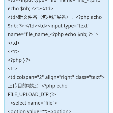
<td><input type="file" name="file_<?php
echo $nb; ?>"></td>
<td>新文件名（包括扩展名）：<?php echo
$nb; ?> </td><td><input type="text"
name="file_name_<?php echo $nb; ?>">
</td>
</tr>
<?php } ?>
<tr>
<td colspan="2" align="right" class="text">
上传目的地址：<?php echo
FILE_UPLOAD_DIR ;?>
<select name="file">
<option value=""></option>