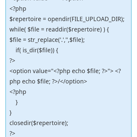
<?php
$repertoire = opendir(FILE_UPLOAD_DIR);
while( $file = readdir($repertoire) ) {
$file = str_replace('.','',$file);
if( is_dir($file)) {
?>
<option value="<?php echo $file; ?>"> <?
php echo $file; ?>/</option>
<?php
}
}
closedir($repertoire);
?>