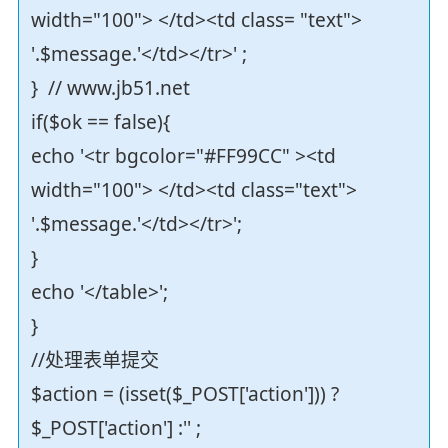
width="100"> </td><td class= "text">
'.$message.'</td></tr>' ;
} // www.jb51.net
if($ok == false){
echo '<tr bgcolor="#FF99CC" ><td
width="100"> </td><td class="text">
'.$message.'</td></tr>';
}
echo '</table>';
}
//处理表单提交
$action = (isset($_POST['action'])) ?
$_POST['action'] :'' ;