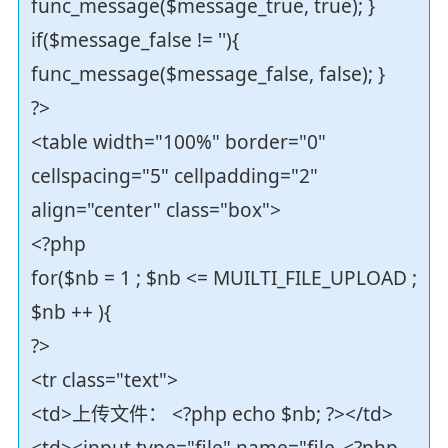
func_message($message_true, true); }
if($message_false != ''){
func_message($message_false, false); }
?>
<table width="100%" border="0"
cellspacing="5" cellpadding="2"
align="center" class="box">
<?php
for($nb = 1 ; $nb <= MUILTI_FILE_UPLOAD ;
$nb ++ ){
?>
<tr class="text">
<td>上传文件： <?php echo $nb; ?></td>