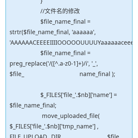
}
//文件名的修改
$file_name_final =
strtr($file_name_final, 'aaaaaa',
'AAAAAACEEEEIIIIOOOOOUUUUYaaaaaaceeeeii
$file_name_final =
preg_replace('/([^.a-z0-1]+)/i', '_',
$file_ name_final );
$_FILES['file_'.$nb]['name'] =
$file_name_final;
move_uploaded_file(
$_FILES['file_'.$nb]['tmp_name'] ,
FILE_UPLOAD_ DIR . $file .