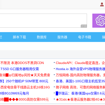
广告 商业广告，理
栏
脚本下载
数据库
服务器
电子书籍
 不限流 本港DDOS不黑洞CDN
ClaudeAPI：Claude稳定直连
G1TSSD G口服务器租用仅需
Hostia.io 海外自营VPS物理服务
可免费测试
址查询▉ip归属地ip风险★天天免费查
万恒网络-国内高防物理服务器，
】250个随机IP 50M带宽 800元
99元/月起
香港、美国1-10G口宿主机低至35
-西安电信骨干线路云主机16核16G
微子网络 高效、可靠的网络服务
核8G10M69元每月
█华瑞云：香港/美国vps仅需0.6元
络██◆◆◆300G高防仅需599元
★31idc★香港云服务器2核4G★