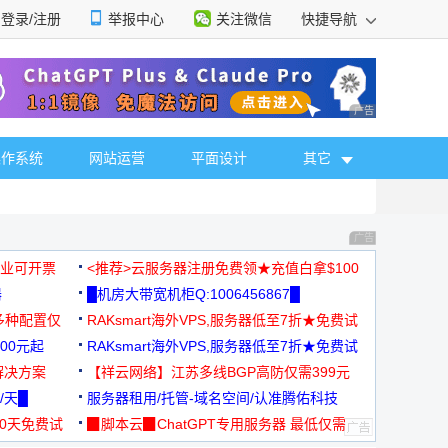
登录/注册
举报中心
关注微信
快捷导航
性选择
广告 商业广告，理
操作系统
网站运营
平面设计
其它
广告 商业广告，理
，企业可开票
<推荐>云服务器注册免费领★充值白拿$100
器
█机房大带宽机柜Q:1006456867█
多种配置仅
RAKsmart海外VPS,服务器低至7折★免费试
00元起
用★
RAKsmart海外VPS,服务器低至7折★免费试
解决方案
用★
【祥云网络】江苏多线BGP高防仅需399元
/天█
服务器租用/托管-域名空间/认准腾佑科技
30天免费试
▉脚本云▉ChatGPT专用服务器 最低仅需