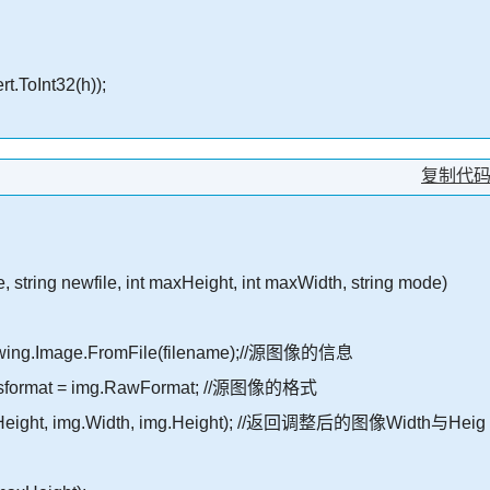
.ToInt32(h));
复制代
, string newfile, int maxHeight, int maxWidth, string mode)
ing.Image.FromFile(filename);//源图像的信息
sformat = img.RawFormat; //源图像的格式
ight, img.Width, img.Height); //返回调整后的图像Width与Heig