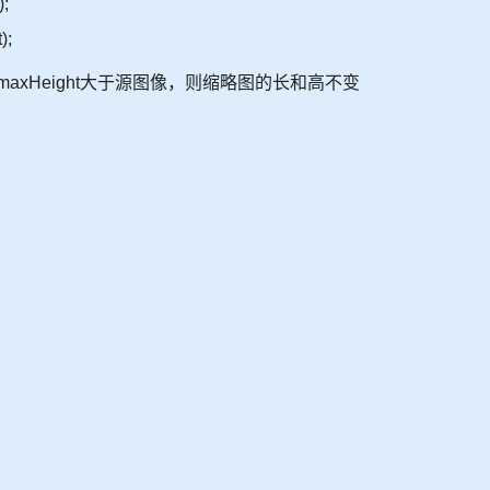
;
);
idth和maxHeight大于源图像，则缩略图的长和高不变