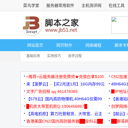
菜鸟学堂
服务器常用软件
主机测评网
在线工具
网站首页
网页制作
网络编程
脚本专
基础应用
实用技巧
自学过程
<推荐>云服务器注册免费领★充值白拿$100
CN2加速
来【菠萝云】-【买2月送1月】16G内存99元
48H64
文字广告招租 qq:461478385
3000+
▉IP地
【579云】国内高防物理机,40H64G仅需99
【香港站群
元
█机房大带宽机柜Q:1006456867█
创梦网络
【高电机柜】算力托管租赁、大带宽、云主
88元/月
【超云】4
机
香港美国CN2/国内高防服务器██全科云██
██群英网