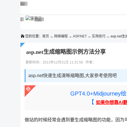
◆◆◆
广告 商业广告，理性选择
广告 商业广告，理性选择
广告 商业广告，理性选择
广告 商业广告，理性选择
广告 商业广告，理性选择
广告 商业广告，理性选择
广告 商业广告，理性选择
广告 商业广告，理性选择
广告 商业广告，理性选择
广告 商业广告，理性选择
您的位置：
首页
→
网络编程
→
ASP.NET
→
实用技巧
→ asp.net
asp.net生成缩略图示例方法分享
更新时间：2013年12月31日 11:31:56 作者：
asp.net快速生成清晰缩略图,大家参考使用吧
GPT4.0+Midjou
【
如果你想靠AI
做站的时候经常会遇到要生成缩略图的功能，因为