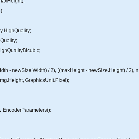
xHeight);
);
.HighQuality;
ality;
ghQualityBicubic;
newSize.Width) / 2), ((maxHeight - newSize.Height) / 2), n
img.Height, GraphicsUnit.Pixel);
ncoderParameters();