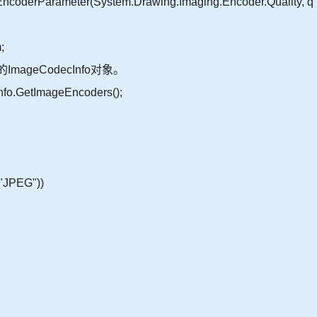
erParameter(System.Drawing.Imaging.Encoder.Quality, q
;
eCodecInfo对象。
o.GetImageEncoders();
"JPEG"))