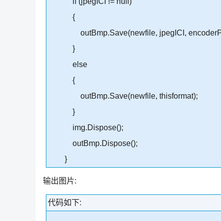
if (jpegICI != null)
{
outBmp.Save(newfile, jpegICI, encoderP
}
else
{
outBmp.Save(newfile, thisformat);
}
img.Dispose();
outBmp.Dispose();
}
输出图片:
代码如下: