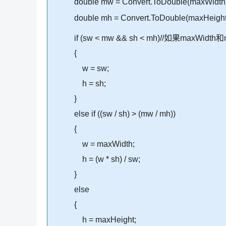
double mw = Convert.ToDouble(maxWidth)
double mh = Convert.ToDouble(maxHeight
if (sw < mw && sh < mh)//如果maxW
{
w = sw;
h = sh;
}
else if ((sw / sh) > (mw / mh))
{
w = maxWidth;
h = (w * sh) / sw;
}
else
{
h = maxHeight;