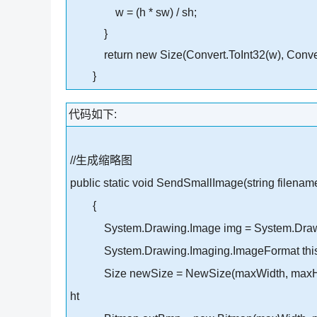
w = (h * sw) / sh;
}
return new Size(Convert.ToInt32(w), Convert
}
代码如下:
//生成缩略图
public static void SendSmallImage(string filename
{
System.Drawing.Image img = System.Draw
System.Drawing.Imaging.ImageFormat thi
Size newSize = NewSize(maxWidth, maxHe
ht