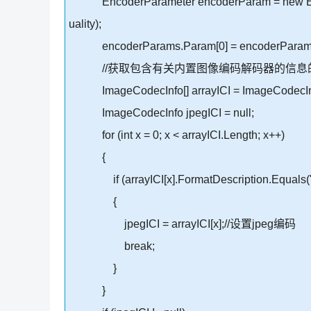
EncoderParameter encoderParam = new Encod
uality);
encoderParams.Param[0] = encoderParam
//获取包含有关内置图像编码解码器的信息的Imag
ImageCodecInfo[] arrayICI = ImageCodecInf
ImageCodecInfo jpegICI = null;
for (int x = 0; x < arrayICI.Length; x++)
{
if (arrayICI[x].FormatDescription.Equals(
{
jpegICI = arrayICI[x];//设置jpeg编码
break;
}
}