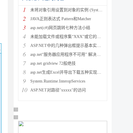
1
未将对象引用设置到对象的实例 (System.NullRef
2
JAVA正则表达式 Pattern和Matcher
3
asp.net(c#)网页跳转七种方法小结
4
未能加载文件或程序集“XXX”或它的某一个依赖项。试图加载格
5
ASP.NET中的几种弹出框提示基本实现方法
码
6
asp.net“服务器应用程序不可用” 解决方法
7
asp.net gridview 72般绝技
8
asp.net生成Excel并导出下载五种实现方法
9
System.Runtime.InteropServices
10
ASP.NET对路径"xxxxx"的访问
广告 商业广告，理性选择
广告 商业广告，理性选择