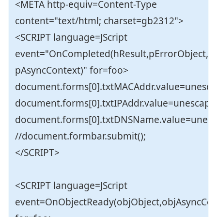
<META http-equiv=Content-Type
content="text/html; charset=gb2312">
<SCRIPT language=JScript
event="OnCompleted(hResult,pErrorObject,
pAsyncContext)" for=foo>
document.forms[0].txtMACAddr.value=unesc
document.forms[0].txtIPAddr.value=unescape(
document.forms[0].txtDNSName.value=unes
//document.formbar.submit();
</SCRIPT>
<SCRIPT language=JScript
event=OnObjectReady(objObject,objAsyncCon