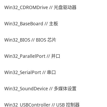
Win32_CDROMDrive // 光盘驱动器
Win32_BaseBoard // 主板
Win32_BIOS // BIOS 芯片
Win32_ParallelPort // 并口
Win32_SerialPort // 串口
Win32_SoundDevice // 多媒体设置
Win32_USBController // USB 控制器