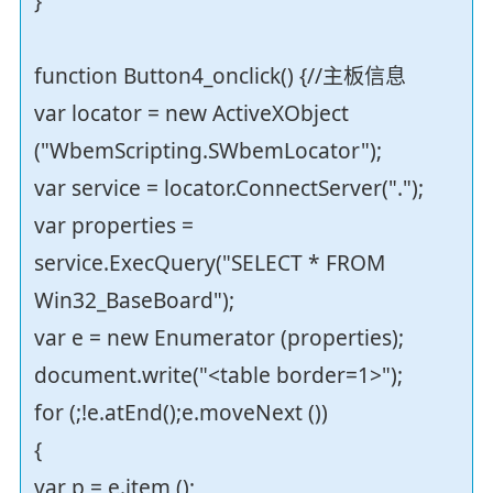
}
function Button4_onclick() {//主板信息
var locator = new ActiveXObject
("WbemScripting.SWbemLocator");
var service = locator.ConnectServer(".");
var properties =
service.ExecQuery("SELECT * FROM
Win32_BaseBoard");
var e = new Enumerator (properties);
document.write("<table border=1>");
for (;!e.atEnd();e.moveNext ())
{
var p = e.item ();