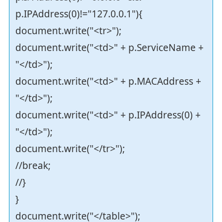
p.IPAddress(0)!="127.0.0.1"){
document.write("<tr>");
document.write("<td>" + p.ServiceName +
"</td>");
document.write("<td>" + p.MACAddress +
"</td>");
document.write("<td>" + p.IPAddress(0) +
"</td>");
document.write("</tr>");
//break;
//}
}
document.write("</table>");