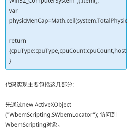
Win32_ComputerSystem")).item();
var
physicMenCap=Math.ceil(system.TotalPhysi
return
{cpuType:cpuType,cpuCount:cpuCount,host
}
代码实现主要包括这几部分：
先通过new ActiveXObject
("WbemScripting.SWbemLocator"); 访问到
WbemScripting对象。