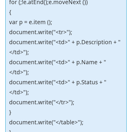
for (;!e.atEnd();e.moveNext ())
{
var p = e.item ();
document.write("<tr>");
document.write("<td>" + p.Description + "
</td>");
document.write("<td>" + p.Name + "
</td>");
document.write("<td>" + p.Status + "
</td>");
document.write("</tr>");
}
document.write("</table>");