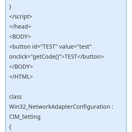
}
</script>
</head>
<BODY>
<button id="TEST" value="test"
onclick="getCode()">TEST</button>
</BODY>
</HTML>
class
Win32_NetworkAdapterConfiguration :
CIM_Setting
{