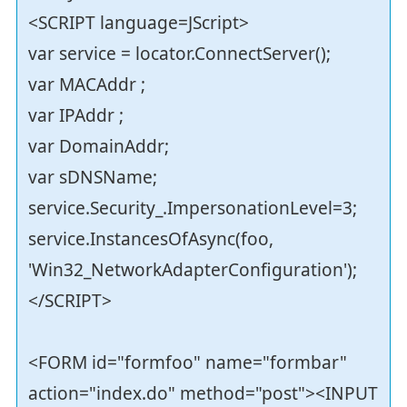
<SCRIPT language=JScript>
var service = locator.ConnectServer();
var MACAddr ;
var IPAddr ;
var DomainAddr;
var sDNSName;
service.Security_.ImpersonationLevel=3;
service.InstancesOfAsync(foo,
'Win32_NetworkAdapterConfiguration');
</SCRIPT>
<FORM id="formfoo" name="formbar"
action="index.do" method="post"><INPUT