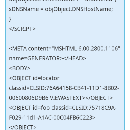
sDNSName = objObject.DNSHostName;
}
</SCRIPT>
<META content="MSHTML 6.00.2800.1106"
name=GENERATOR></HEAD>
<BODY>
<OBJECT id=locator
classid=CLSID:76A64158-CB41-11D1-8B02-
00600806D9B6 VIEWASTEXT></OBJECT>
<OBJECT id=foo classid=CLSID:75718C9A-
F029-11d1-A1AC-00C04FB6C223>
</OBJECT>