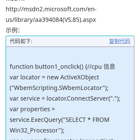
http://msdn2.microsoft.com/en-
us/library/aa394084(VS.85).aspx
示例：
代码如下:
复制代码
function button1_onclick() {//cpu 信息
var locator = new ActiveXObject
("WbemScripting.SWbemLocator");
var service = locator.ConnectServer(".");
var properties =
service.ExecQuery("SELECT * FROM
Win32_Processor");