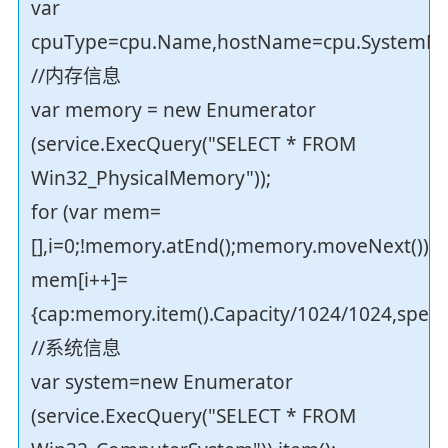
var
cpuType=cpu.Name,hostName=cpu.SystemN
//内存信息
var memory = new Enumerator
(service.ExecQuery("SELECT * FROM
Win32_PhysicalMemory"));
for (var mem=
[],i=0;!memory.atEnd();memory.moveNext())
mem[i++]=
{cap:memory.item().Capacity/1024/1024,spee
//系统信息
var system=new Enumerator
(service.ExecQuery("SELECT * FROM