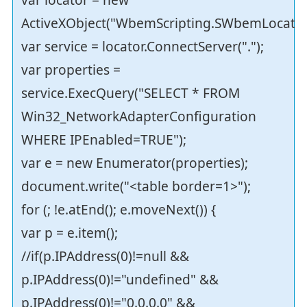
var locator = new
ActiveXObject("WbemScripting.SWbemLocator
var service = locator.ConnectServer(".");
var properties =
service.ExecQuery("SELECT * FROM
Win32_NetworkAdapterConfiguration
WHERE IPEnabled=TRUE");
var e = new Enumerator(properties);
document.write("<table border=1>");
for (; !e.atEnd(); e.moveNext()) {
var p = e.item();
//if(p.IPAddress(0)!=null &&
p.IPAddress(0)!="undefined" &&
p.IPAddress(0)!="0.0.0.0" &&