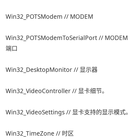
Win32_POTSModem // MODEM
Win32_POTSModemToSerialPort // MODEM
端口
Win32_DesktopMonitor // 显示器
Win32_VideoController // 显卡细节。
Win32_VideoSettings // 显卡支持的显示模式。
Win32_TimeZone // 时区