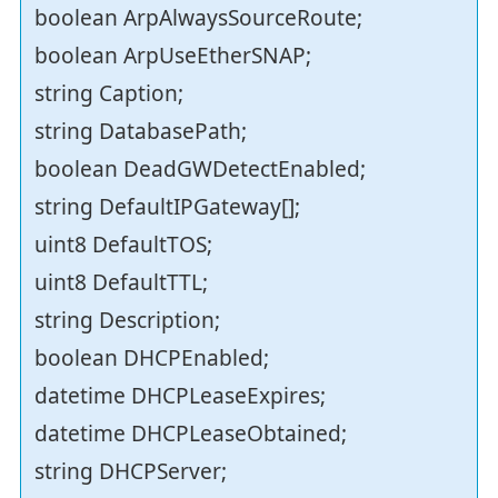
boolean ArpAlwaysSourceRoute;
boolean ArpUseEtherSNAP;
string Caption;
string DatabasePath;
boolean DeadGWDetectEnabled;
string DefaultIPGateway[];
uint8 DefaultTOS;
uint8 DefaultTTL;
string Description;
boolean DHCPEnabled;
datetime DHCPLeaseExpires;
datetime DHCPLeaseObtained;
string DHCPServer;