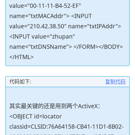
value="00-11-11-B4-52-EF"
name="txtMACAddr"> <INPUT
value="210.42.38.50" name="txtIPAddr">
<INPUT value="zhupan"
name="txtDNSName"> </FORM></BODY>
</HTML>
代码如下:
复制代码
其实最关键的还是用到两个ActiveX：
<OBJECT id=locator
classid=CLSID:76A64158-CB41-11D1-8B02-