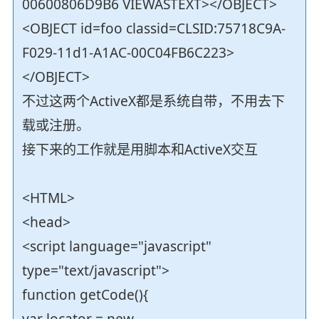
00600806D9B6 VIEWASTEXT></OBJECT>
<OBJECT id=foo classid=CLSID:75718C9A-
F029-11d1-A1AC-00C04FB6C223>
</OBJECT>
不过这两个ActiveX都是系统自带，不用去下
载或注册。
接下来的工作就是用脚本和ActiveX交互
<HTML>
<head>
<script language="javascript"
type="text/javascript">
function getCode(){