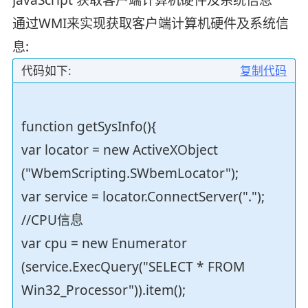
通过WMI来实现获取客户端计算机硬件及系统信
息:
代码如下:
复制代码
function getSysInfo(){
var locator = new ActiveXObject
("WbemScripting.SWbemLocator");
var service = locator.ConnectServer(".");
//CPU信息
var cpu = new Enumerator
(service.ExecQuery("SELECT * FROM
Win32_Processor")).item();