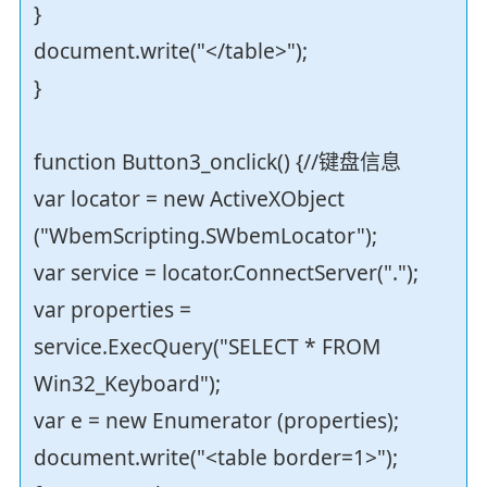
}
document.write("</table>");
}
function Button3_onclick() {//键盘信息
var locator = new ActiveXObject
("WbemScripting.SWbemLocator");
var service = locator.ConnectServer(".");
var properties =
service.ExecQuery("SELECT * FROM
Win32_Keyboard");
var e = new Enumerator (properties);
document.write("<table border=1>");