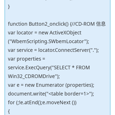
}
function Button2_onclick() {//CD-ROM 信息
var locator = new ActiveXObject
("WbemScripting.SWbemLocator");
var service = locator.ConnectServer(".");
var properties =
service.ExecQuery("SELECT * FROM
Win32_CDROMDrive");
var e = new Enumerator (properties);
document.write("<table border=1>");
for (;!e.atEnd();e.moveNext ())
{