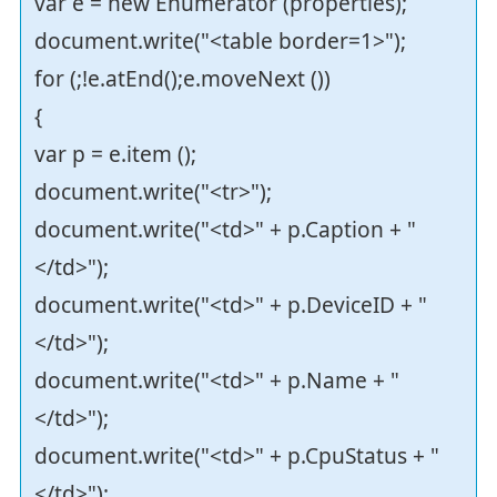
var e = new Enumerator (properties);
document.write("<table border=1>");
for (;!e.atEnd();e.moveNext ())
{
var p = e.item ();
document.write("<tr>");
document.write("<td>" + p.Caption + "
</td>");
document.write("<td>" + p.DeviceID + "
</td>");
document.write("<td>" + p.Name + "
</td>");
document.write("<td>" + p.CpuStatus + "
</td>");