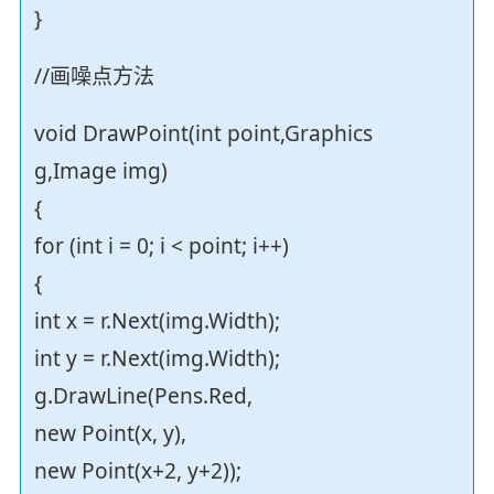
}
//画噪点方法
void DrawPoint(int point,Graphics
g,Image img)
{
for (int i = 0; i < point; i++)
{
int x = r.Next(img.Width);
int y = r.Next(img.Width);
g.DrawLine(Pens.Red,
new Point(x, y),
new Point(x+2, y+2));