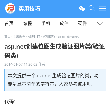
实用技巧
首页
编程
手机
软件
硬件
教程
平面
服务器
首页
网络编程
ASP.NET
实用技巧
>
>
>
> asp.net生成验证图片
asp.net创建位图生成验证图片类(验证
码类)
2014-01-07 11:20:02
作者：
本文提供一个asp.net生成验证图片的类，功
能是显示简单的字符串，大家参考使用吧
代码：