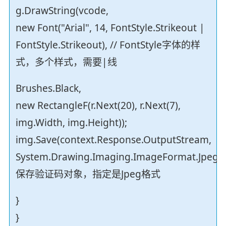
g.DrawString(vcode,
new Font("Arial", 14, FontStyle.Strikeout |
FontStyle.Strikeout), // FontStyle字体的样
式，多个样式，需要|线
Brushes.Black,
new RectangleF(r.Next(20), r.Next(7),
img.Width, img.Height));
img.Save(context.Response.OutputStream,
System.Drawing.Imaging.ImageFormat.Jpeg);/
保存验证码对象，指定是Jpeg格式
}
}