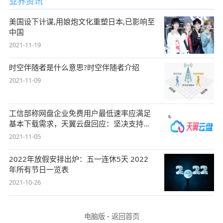
业界资讯
美国设下计谋,用娘炮文化重塑日本,已影响至
中国
2021-11-19
时空伴随者是什么意思?时空伴随者介绍
2021-11-09
工信部称网盘企业免费用户最低速率应满足
基本下载需求，天翼云盘回应：坚决支持，
始终
2021-11-05
2022年放假安排出炉：五一连休5天 2022
年所有节日一览表
2021-10-26
电脑版
-
返回首页