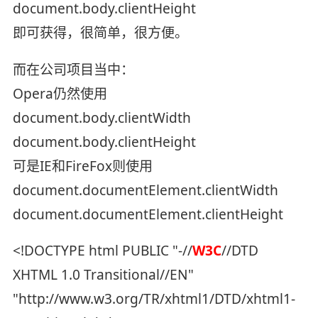
document.body.clientHeight
即可获得，很简单，很方便。
而在公司项目当中：
Opera仍然使用
document.body.clientWidth
document.body.clientHeight
可是IE和FireFox则使用
document.documentElement.clientWidth
document.documentElement.clientHeight
<!DOCTYPE html PUBLIC "-//
W3C
//DTD
XHTML 1.0 Transitional//EN"
"http://www.w3.org/TR/xhtml1/DTD/xhtml1-