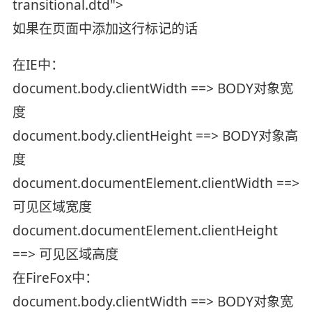
transitional.dtd">
如果在页面中添加这行标记的话
在IE中：
document.body.clientWidth ==> BODY对象宽
度
document.body.clientHeight ==> BODY对象高
度
document.documentElement.clientWidth ==>
可见区域宽度
document.documentElement.clientHeight
==> 可见区域高度
在FireFox中：
document.body.clientWidth ==> BODY对象宽