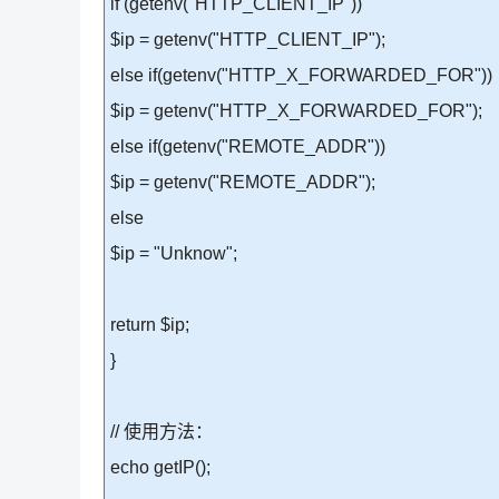
if (getenv("HTTP_CLIENT_IP"))
$ip = getenv("HTTP_CLIENT_IP");
else if(getenv("HTTP_X_FORWARDED_FOR"))
$ip = getenv("HTTP_X_FORWARDED_FOR");
else if(getenv("REMOTE_ADDR"))
$ip = getenv("REMOTE_ADDR");
else
$ip = "Unknow";
return $ip;
}
// 使用方法：
echo getIP();