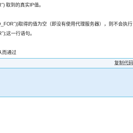
OR") 取到的真实IP值。
RWARDED_FOR"))取得的值为空（即没有使用代理服务器），则不会执行
FOR");这一行语句。
从而通过
复制代
。