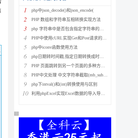
者
1
该
php中json_decode()和json_encode(
2
PHP 数组和字符串互相转换实现方法
3
php 字符串中是否包含指定字符串的多种方法
4
PHP中使用cURL实现Get和Post请求的方法
5
php中iconv函数使用方法
码
6
php日期转时间戳,指定日期转换成时间戳
7
PHP 页面跳转到另一个页面的多种方法方法总结
8
PHP中文处理 中文字符串截取(mb_substr)和获取中
9
php下intval()和(int)转换使用与区别
10
利用phpExcel实现Excel数据的导入导出(全步骤详细
广告 商业广告，理性选择