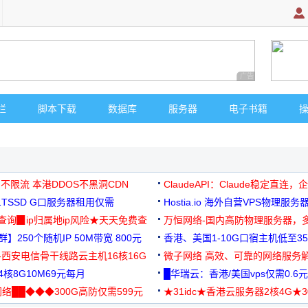
广告 商业广告，理
栏
脚本下载
数据库
服务器
电子书籍
 不限流 本港DDOS不黑洞CDN
ClaudeAPI：Claude稳定直连
G1TSSD G口服务器租用仅需
Hostia.io 海外自营VPS物理服务
可免费测试
址查询▉ip归属地ip风险★天天免费查
万恒网络-国内高防物理服务器，
】250个随机IP 50M带宽 800元
99元/月起
香港、美国1-10G口宿主机低至35
-西安电信骨干线路云主机16核16G
微子网络 高效、可靠的网络服务
核8G10M69元每月
█华瑞云：香港/美国vps仅需0.6元
络██◆◆◆300G高防仅需599元
★31idc★香港云服务器2核4G★