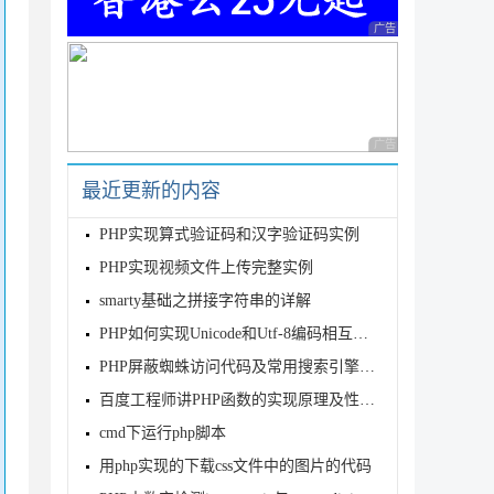
广告 商业广告，理性
广告 商业广告，理性
最近更新的内容
PHP实现算式验证码和汉字验证码实例
PHP实现视频文件上传完整实例
smarty基础之拼接字符串的详解
PHP如何实现Unicode和Utf-8编码相互转换
PHP屏蔽蜘蛛访问代码及常用搜索引擎的HTTP_USER_AGENT
百度工程师讲PHP函数的实现原理及性能分析（一）
cmd下运行php脚本
用php实现的下载css文件中的图片的代码