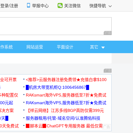
登录/注册
举报中心
关注微信
快捷导航
性选择
广告 商业广告，理
操作系统
网站运营
平面设计
其它
广告 商业广告，理
，企业可开票
<推荐>云服务器注册免费领★充值白拿$100
器
█机房大带宽机柜Q:1006456867█
多种配置仅
RAKsmart海外VPS,服务器低至7折★免费试
00元起
用★
RAKsmart海外VPS,服务器低至7折★免费试
解决方案
用★
【祥云网络】江苏多线BGP高防仅需399元
/天█
服务器租用/托管-域名空间/认准腾佑科技
30天免费试
▉脚本云▉ChatGPT专用服务器 最低仅需