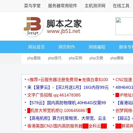
菜鸟学堂
服务器常用软件
主机测评网
在线工具
网站首页
网页制作
网络编程
脚本专
php基础
php技巧
php实例
php文摘
php模板
<推荐>云服务器注册免费领★充值白拿$100
CN2加速
来【菠萝云】-【买2月送1月】16G内存99元
48H64
文字广告招租 qq:461478385
3000+
▉IP地
【579云】国内高防物理机,40H64G仅需99
【香港站群
元
█机房大带宽机柜Q:1006456867█
创梦网络
【高电机柜】算力托管租赁、大带宽、云主
88元/月
【超云】4
机
香港美国CN2/国内高防服务器██全科云██
██群英网