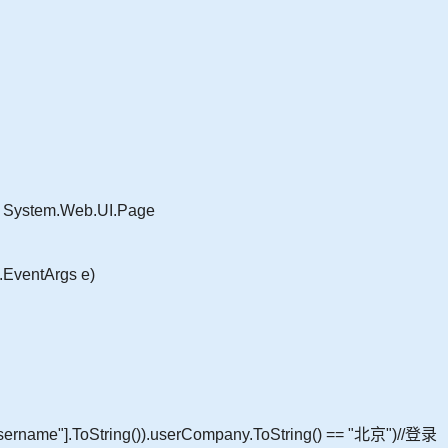
: System.Web.UI.Page
.EventArgs e)
sername"].ToString()).userCompany.ToString() == "北京")//登录