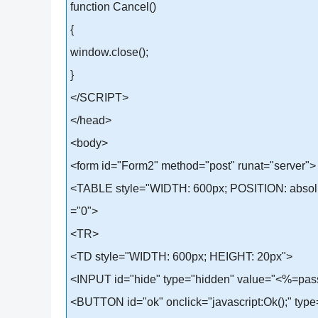
function Cancel()
{
window.close();
}
</SCRIPT>
</head>
<body>
<form id="Form2" method="post" runat="server">
<TABLE style="WIDTH: 600px; POSITION: absolut
="0">
<TR>
<TD style="WIDTH: 600px; HEIGHT: 20px">
<INPUT id="hide" type="hidden" value="<%=pas
<BUTTON id="ok" onclick="javascript:Ok();" 