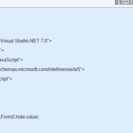
复制代
isual Studio.NET 7.0">
">
avaScript">
chemas.microsoft.com/intellisense/ie5">
ript">
.Form2.hide.value;