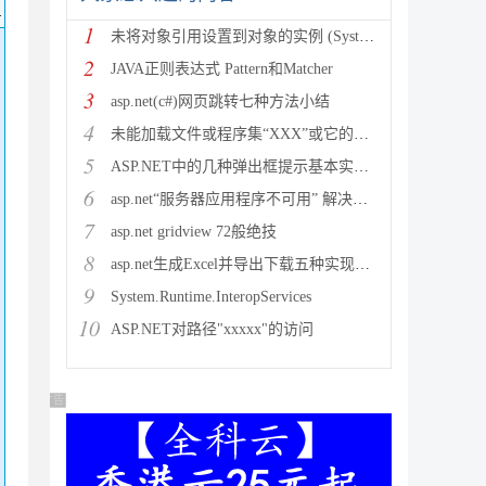
码
1
未将对象引用设置到对象的实例 (System.NullRef
2
JAVA正则表达式 Pattern和Matcher
3
asp.net(c#)网页跳转七种方法小结
4
未能加载文件或程序集“XXX”或它的某一个依赖项。试图加载格
5
ASP.NET中的几种弹出框提示基本实现方法
6
asp.net“服务器应用程序不可用” 解决方法
7
asp.net gridview 72般绝技
8
asp.net生成Excel并导出下载五种实现方法
9
System.Runtime.InteropServices
10
ASP.NET对路径"xxxxx"的访问
广告 商业广告，理性选择