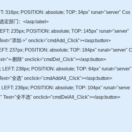
FT: 316px; POSITION: absolute; TOP: 34px" runat="server" Css
">已选定部门：</asp:label>
EFT: 235px; POSITION: absolute; TOP: 145px" runat="server"
 Text="添加->" onclick="cmdAdd_Click"></asp:button>
EFT: 237px; POSITION: absolute; TOP: 184px" runat="server" 
ext="<-删除" onclick="cmdDel_Click"></asp:button>
; LEFT: 238px; POSITION: absolute; TOP: 64px" runat="server"
 Text="全选" onclick="cmdAddAll_Click"></asp:button>
; LEFT: 236px; POSITION: absolute; TOP: 104px" runat="serve
x" Text="全不选" onclick="cmdDelAll_Click"></asp:button>