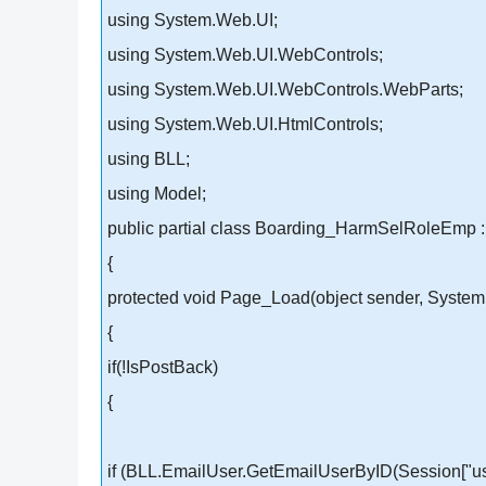
using System.Web.UI;
using System.Web.UI.WebControls;
using System.Web.UI.WebControls.WebParts;
using System.Web.UI.HtmlControls;
using BLL;
using Model;
public partial class Boarding_HarmSelRoleEmp 
{
protected void Page_Load(object sender, System
{
if(!IsPostBack)
{
if (BLL.EmailUser.GetEmailUserByID(Session["u