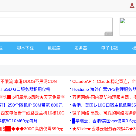
广告 商业广告，理
栏
脚本下载
数据库
服务器
电子书籍
 不限流 本港DDOS不黑洞CDN
ClaudeAPI：Claude稳定直连
G1TSSD G口服务器租用仅需
Hostia.io 海外自营VPS物理服务
可免费测试
址查询▉ip归属地ip风险★天天免费查
万恒网络-国内高防物理服务器，
】250个随机IP 50M带宽 800元
99元/月起
香港、美国1-10G口宿主机低至35
-西安电信骨干线路云主机16核16G
微子网络 高效、可靠的网络服务
核8G10M69元每月
█华瑞云：香港/美国vps仅需0.6元
络██◆◆◆300G高防仅需599元
★31idc★香港云服务器2核4G★