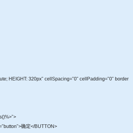
e; HEIGHT: 320px" cellSpacing="0" cellPadding="0" border
s()%>">
type="button">确定</BUTTON>