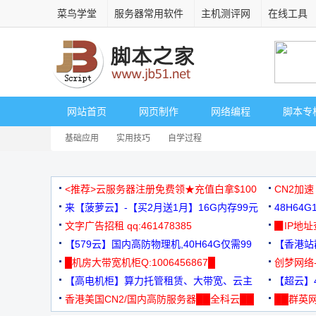
菜鸟学堂
服务器常用软件
主机测评网
在线工具
网站首页
网页制作
网络编程
脚本专
基础应用
实用技巧
自学过程
<推荐>云服务器注册免费领★充值白拿$100
CN2加速
来【菠萝云】-【买2月送1月】16G内存99元
48H64
文字广告招租 qq:461478385
3000+
▉IP地
【579云】国内高防物理机,40H64G仅需99
【香港站群
元
█机房大带宽机柜Q:1006456867█
创梦网络
【高电机柜】算力托管租赁、大带宽、云主
88元/月
【超云】4
机
香港美国CN2/国内高防服务器██全科云██
██群英网