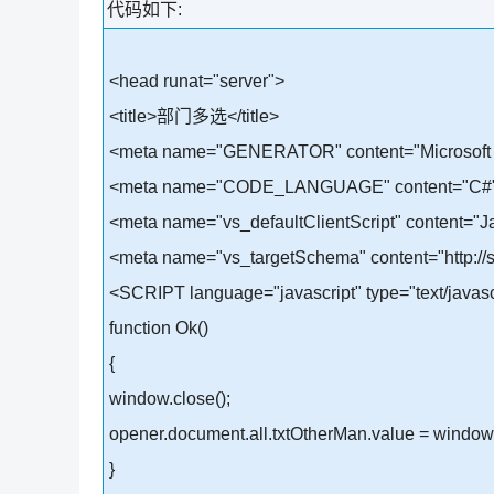
代码如下:
<head runat="server">
<title>部门多选</title>
<meta name="GENERATOR" content="Microsoft V
<meta name="CODE_LANGUAGE" content="C#
<meta name="vs_defaultClientScript" content="J
<meta name="vs_targetSchema" content="http://s
<SCRIPT language="javascript" type="text/javasc
function Ok()
{
window.close();
opener.document.all.txtOtherMan.value = window
}