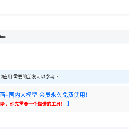
用◆
tbox
选取消的应用,需要的朋友可以参考下
rney绘画+国内大模型 会员永久免费使用！
】
翻身，你先需要一个靠谱的工具！