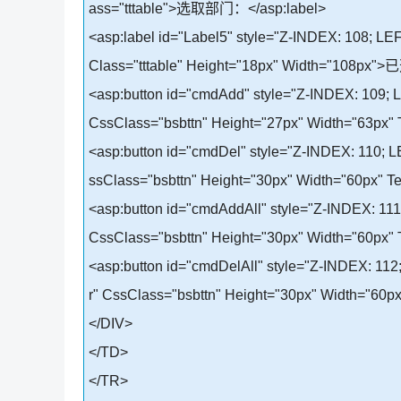
ass="tttable">选取部门：</asp:label>
<asp:label id="Label5" style="Z-INDEX: 108; LE
Class="tttable" Height="18px" Width="108px
<asp:button id="cmdAdd" style="Z-INDEX: 109; L
CssClass="bsbttn" Height="27px" Width="63px"
<asp:button id="cmdDel" style="Z-INDEX: 110; L
ssClass="bsbttn" Height="30px" Width="60px" T
<asp:button id="cmdAddAll" style="Z-INDEX: 111
CssClass="bsbttn" Height="30px" Width="60px"
<asp:button id="cmdDelAll" style="Z-INDEX: 112
r" CssClass="bsbttn" Height="30px" Width="60p
</DIV>
</TD>
</TR>