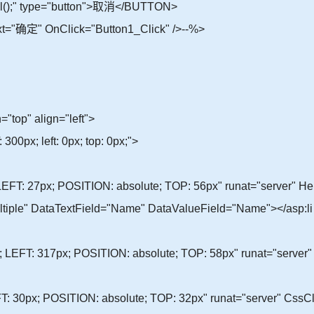
el();" type="button">取消</BUTTON>
ext="确定" OnClick="Button1_Click" />--%>
"top" align="left">
00px; left: 0px; top: 0px;">
 LEFT: 27px; POSITION: absolute; TOP: 56px" runat="server" He
tiple" DataTextField="Name" DataValueField="Name"></asp:li
; LEFT: 317px; POSITION: absolute; TOP: 58px" runat="server"
FT: 30px; POSITION: absolute; TOP: 32px" runat="server" CssC