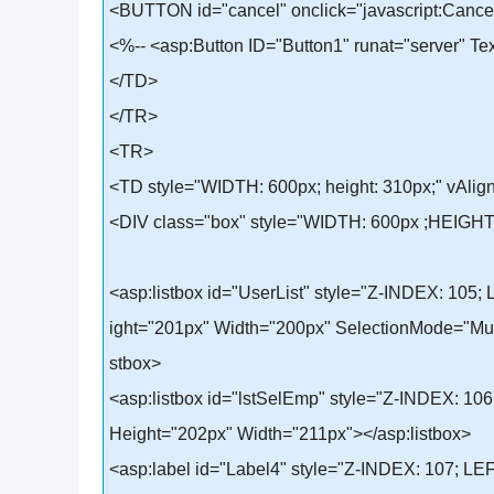
<BUTTON id="cancel" onclick="javascript:Canc
<%-- <asp:Button ID="Button1" runat="server" T
</TD>
</TR>
<TR>
<TD style="WIDTH: 600px; height: 310px;" vAlign=
<DIV class="box" style="WIDTH: 600px ;HEIGHT: 3
<asp:listbox id="UserList" style="Z-INDEX: 105;
ight="201px" Width="200px" SelectionMode="Mul
stbox>
<asp:listbox id="lstSelEmp" style="Z-INDEX: 106
Height="202px" Width="211px"></asp:listbox>
<asp:label id="Label4" style="Z-INDEX: 107; LE