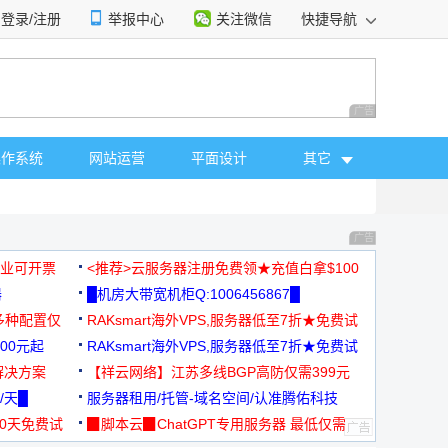
登录/注册
举报中心
关注微信
快捷导航
性选择
广告 商业广告，理
操作系统
网站运营
平面设计
其它
广告 商业广告，理
，企业可开票
<推荐>云服务器注册免费领★充值白拿$100
器
█机房大带宽机柜Q:1006456867█
多种配置仅
RAKsmart海外VPS,服务器低至7折★免费试
00元起
用★
RAKsmart海外VPS,服务器低至7折★免费试
解决方案
用★
【祥云网络】江苏多线BGP高防仅需399元
/天█
服务器租用/托管-域名空间/认准腾佑科技
30天免费试
▉脚本云▉ChatGPT专用服务器 最低仅需