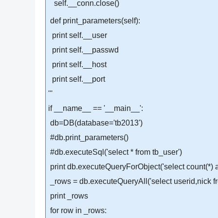
self.__conn.close()
def print_parameters(self):
print self.__user
print self.__passwd
print self.__host
print self.__port
'''
if __name__ == '__main__':
db=DB(database='tb2013')
#db.print_parameters()
#db.executeSql('select * from tb_user')
print db.executeQueryForObject('select count(*) a
_rows = db.executeQueryAll('select userid,nick fro
print _rows
for row in _rows: