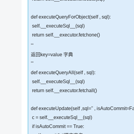
def executeQueryForObject(self , sql):
self.__executeSql__(sql)
return self.__executor.fetchone()
'''
返回key=value 字典
'''
def executeQueryAll(self , sql):
self.__executeSql__(sql)
return self.__executor.fetchall()
def executeUpdate(self ,sql='' , isAutoCommit=Fa
c = self.__executeSql__(sql)
if isAutoCommit == True: