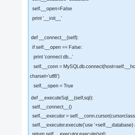
self.__open=False
print '__init__'
def __connect__(self):
if self.__open == False:
print 'connect db...'
self.__conn = MySQLdb.connect(host=self.__host 
charset='utf8')
self.__open = True
def __executeSql__(self,sql):
self.__connect__()
self.__executor = self.__conn.cursor(cursorclas
self.__executor.execute('use '+self.__datab
return self.__executor.execute(sql)