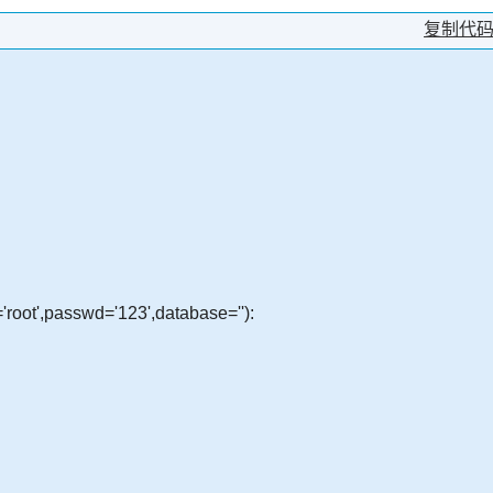
复制代
='root',passwd='123',database=''):