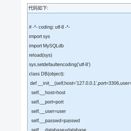
代码如下:
# -*- coding: utf-8 -*-
import sys
import MySQLdb
reload(sys)
sys.setdefaultencoding('utf-8')
class DB(object):
def __init__(self,host='127.0.0.1',port=3306,user
self.__host=host
self.__port=port
self.__user=user
self.__passwd=passwd
self.__database=database