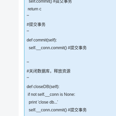
self.commit() #提交事务
return c
'''
#提交事务
'''
def commit(self):
self.__conn.commit() #提交事务
'''
#关闭数据库，释放资源
'''
def closeDB(self):
if not self.__conn is None:
print 'close db...'
self.__conn.commit() #提交事务