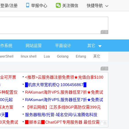
登录/注册
举报中心
关注微信
快捷导航
性选择
广告 商业广告，理
操作系统
网站运营
平面设计
其它
werShell
linux shell
Lua
Golang
Erlang
其它
广告 商业广告，理
，企业可开票
<推荐>云服务器注册免费领★充值白拿$100
器
█机房大带宽机柜Q:1006456867█
多种配置仅
RAKsmart海外VPS,服务器低至7折★免费试
00元起
用★
RAKsmart海外VPS,服务器低至7折★免费试
解决方案
用★
【祥云网络】江苏多线BGP高防仅需399元
/天█
服务器租用/托管-域名空间/认准腾佑科技
30天免费试
▉脚本云▉ChatGPT专用服务器 最低仅需