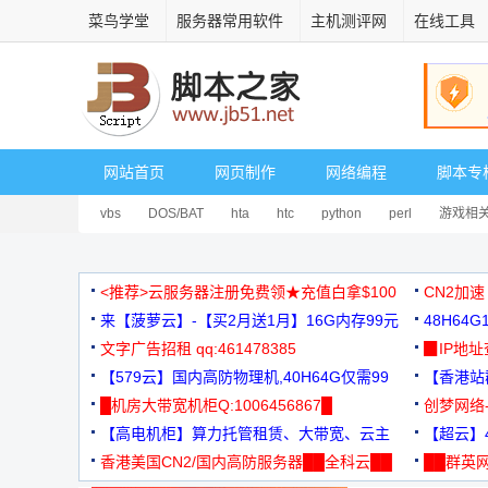
菜鸟学堂
服务器常用软件
主机测评网
在线工具
网站首页
网页制作
网络编程
脚本专
vbs
DOS/BAT
hta
htc
python
perl
游戏相
<推荐>云服务器注册免费领★充值白拿$100
CN2加速
来【菠萝云】-【买2月送1月】16G内存99元
48H64
文字广告招租 qq:461478385
3000+
▉IP地
【579云】国内高防物理机,40H64G仅需99
【香港站群
元
█机房大带宽机柜Q:1006456867█
创梦网络
【高电机柜】算力托管租赁、大带宽、云主
88元/月
【超云】4
机
香港美国CN2/国内高防服务器██全科云██
██群英网