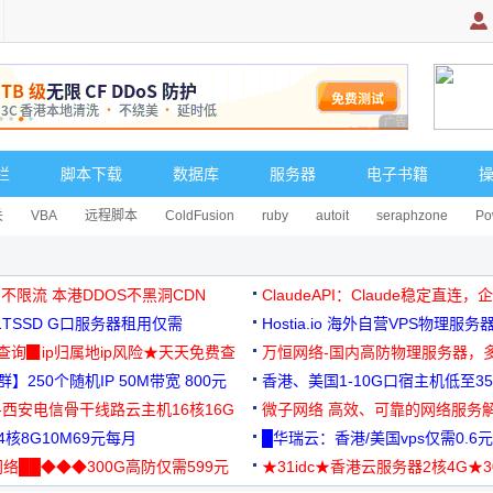
广告 商业广告，理
栏
脚本下载
数据库
服务器
电子书籍
关
VBA
远程脚本
ColdFusion
ruby
autoit
seraphzone
Po
 不限流 本港DDOS不黑洞CDN
ClaudeAPI：Claude稳定直连
G1TSSD G口服务器租用仅需
Hostia.io 海外自营VPS物理服务
可免费测试
址查询▉ip归属地ip风险★天天免费查
万恒网络-国内高防物理服务器，
】250个随机IP 50M带宽 800元
99元/月起
香港、美国1-10G口宿主机低至35
-西安电信骨干线路云主机16核16G
微子网络 高效、可靠的网络服务
核8G10M69元每月
█华瑞云：香港/美国vps仅需0.6元
络██◆◆◆300G高防仅需599元
★31idc★香港云服务器2核4G★