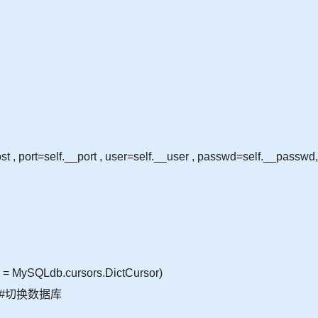
, port=self.__port , user=self.__user , passwd=self.__passwd,
s = MySQLdb.cursors.DictCursor)
ase) #切换数据库