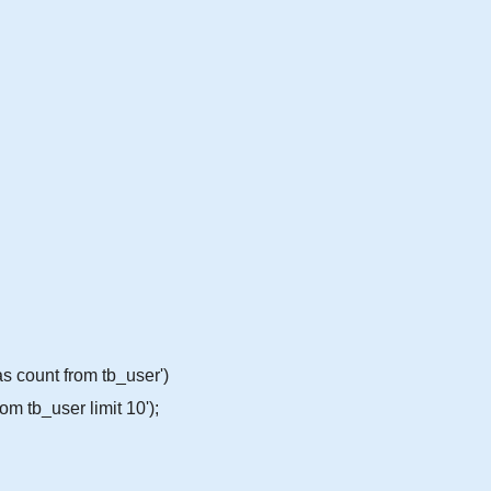
s count from tb_user')
m tb_user limit 10');