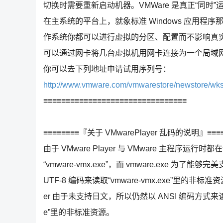
切换时需要重新启动机器。VMWare 是真正“同时
在主系统的平台上，就象标准 Windows 应用程
作系统你都可以进行虚拟的分区、配置而不影响真
可以通过网卡将几台虚拟机用网卡连接为一个局域
你可以去下列地址申请试用序列号：
http://www.vmware.com/vmwarestore/newstore/wkst
≡≡≡≡≡≡≡≡≡≡≡≡≡≡≡≡≡≡≡≡≡≡≡≡≡≡≡≡≡≡≡≡
≡≡≡≡≡≡≡≡『关于 VMwarePlayer 乱码的说明』≡≡≡≡
由于 VMware Player 与 VMware 主程序运行时都
“vmware-vmx.exe”，而 vmware.exe 为了
UTF-8 编码来读取“vmware-vmx.exe”里的非标准资源
er 由于未支持日文，所以仍然以 ANSI 编码方式来读取“v
e”里的非标准资源。