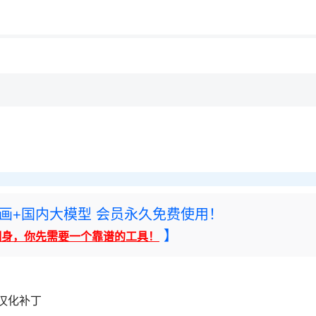
用◆
rney绘画+国内大模型 会员永久免费使用！
】
翻身，你先需要一个靠谱的工具！
85 汉化补丁