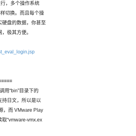
”运行，多个操作系统
序那样切换。而且每个操
实硬盘的数据，你甚至
网，极其方便。
_eval_login.jsp
≡≡≡≡
在调用“bin”目录下的
能够完美支持日文，所以是以
，而 VMware Play
mware-vmx.ex