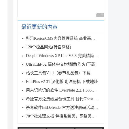
广告 商业广告，理性
最近更新的内容
科汛KesionCMS内容管理系统 商业基础版 V3.0 Sp1 下载
120个极品网站(转自网络)
Deepin Windows XP Lite V5.8 完美精简正式版 下载
UltraEdit-32 简体中文增强版[烈火]下载
站长工具包V1.1（春节礼品包）下载
EditPlus v2.31 汉化版 附注册机 下载地址
用来记笔记的软件 EverNote 2.2.1.386提供下载
希捷官方免费磁盘备份工具 替代Ghost ? 大家下载测试
杀毒软件BitDefender官方送注册码活动开始了
70个批处理文档 包括系统类，网络类等 提供下载