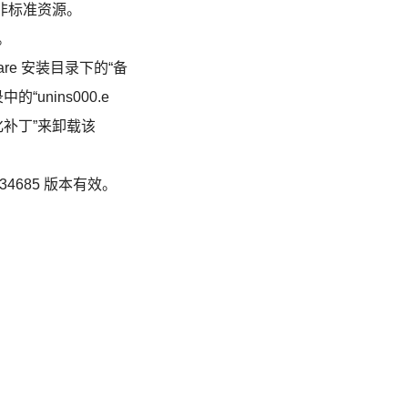
的非标准资源。
序。
re 安装目录下的“备
nins000.e
 汉化补丁”来卸载该
ld 34685 版本有效。