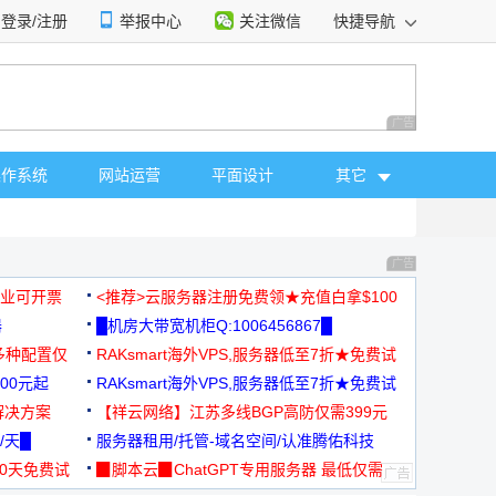
登录/注册
举报中心
关注微信
快捷导航
性选择
广告 商业广告，理
操作系统
网站运营
平面设计
其它
广告 商业广告，理
，企业可开票
<推荐>云服务器注册免费领★充值白拿$100
器
█机房大带宽机柜Q:1006456867█
多种配置仅
RAKsmart海外VPS,服务器低至7折★免费试
00元起
用★
RAKsmart海外VPS,服务器低至7折★免费试
解决方案
用★
【祥云网络】江苏多线BGP高防仅需399元
/天█
服务器租用/托管-域名空间/认准腾佑科技
30天免费试
▉脚本云▉ChatGPT专用服务器 最低仅需