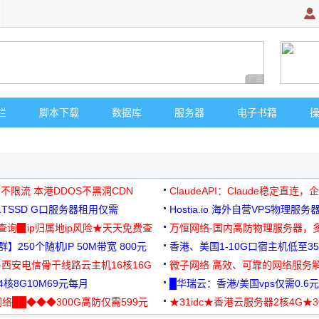
广告 商业广告，理
栏
脚本下载
数据库
服务器
电子书籍
 不限流 本港DDOS不黑洞CDN
ClaudeAPI：Claude稳定直连
G1TSSD G口服务器租用仅需
Hostia.io 海外自营VPS物理服务
可免费测试
址查询▉ip归属地ip风险★天天免费查
万恒网络-国内高防物理服务器，
】250个随机IP 50M带宽 800元
99元/月起
香港、美国1-10G口宿主机低至35
-西安电信骨干线路云主机16核16G
微子网络 高效、可靠的网络服务
核8G10M69元每月
█华瑞云：香港/美国vps仅需0.6元
络██◆◆◆300G高防仅需599元
★31idc★香港云服务器2核4G★