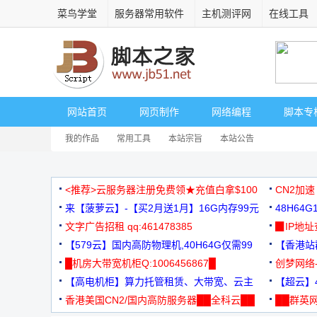
菜鸟学堂
服务器常用软件
主机测评网
在线工具
网站首页
网页制作
网络编程
脚本专
我的作品
常用工具
本站宗旨
本站公告
<推荐>云服务器注册免费领★充值白拿$100
CN2加速
来【菠萝云】-【买2月送1月】16G内存99元
48H64
文字广告招租 qq:461478385
3000+
▉IP地
【579云】国内高防物理机,40H64G仅需99
【香港站群
元
█机房大带宽机柜Q:1006456867█
创梦网络
【高电机柜】算力托管租赁、大带宽、云主
88元/月
【超云】4
机
香港美国CN2/国内高防服务器██全科云██
██群英网