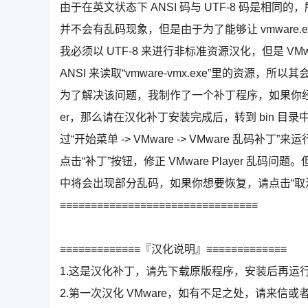
由于在英文状态下 ANSI 码与 UTF-8 码是相同
并不会有乱码现象，但是由于为了能够让 vmware.
我必须以 UTF-8 来进行非标准资源汉化，但是 VMwar
ANSI 来读取“vmware-vmx.exe”里的资源，所
为了解决该问题，我制作了一个补丁程序，如果你经常使用
er，那么请在汉化补丁安装完成后，转到 bin 目录中 Pa
过“开始菜单 -> VMware -> VMware 乱码补丁”来运行 
点击“补丁”按钮，修正 VMware Player 乱码问题。但是
中将会出现部分乱码，如果你想要恢复，请点击“取
≡≡≡≡≡≡≡≡≡≡≡≡≡≡≡≡≡≡≡≡≡≡≡≡≡≡≡≡≡≡≡≡
≡≡≡≡≡≡≡≡≡≡≡≡≡『汉化说明』≡≡≡≡≡≡≡≡≡≡≡≡≡
1.这是汉化补丁，请先下载原版程序，安装后再运
2.第一次汉化 VMware，如有不足之处，请来信或者去