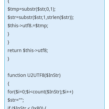
{
$tmp=substr($str,0,1);
$str=substr($str,1,strlen($str));
$this->utf8.=$tmp;
}
}
return $this->utf8;
}
function U2UTF8($InStr)
{
for($i=0;$i<count($InStr);$i++)
$str="";
if ($InStr < 0x80) {