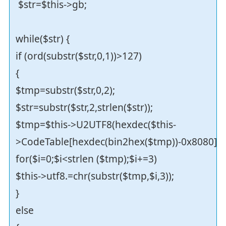
$str=$this->gb;
while($str) {
if (ord(substr($str,0,1))>127)
{
$tmp=substr($str,0,2);
$str=substr($str,2,strlen($str));
$tmp=$this->U2UTF8(hexdec($this-
>CodeTable[hexdec(bin2hex($tmp))-0x8080]))
for($i=0;$i<strlen ($tmp);$i+=3)
$this->utf8.=chr(substr($tmp,$i,3));
}
else