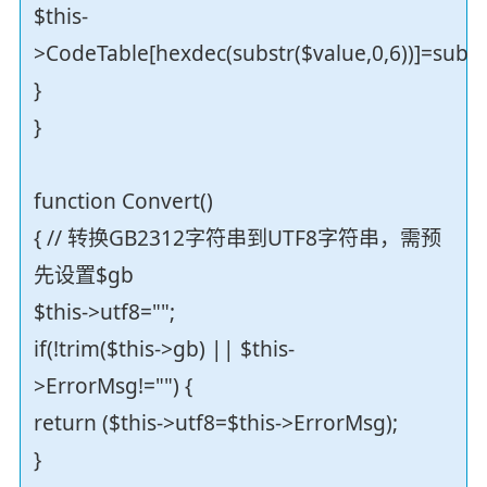
$this-
>CodeTable[hexdec(substr($value,0,6))]=subst
}
}
function Convert()
{ // 转换GB2312字符串到UTF8字符串，需预
先设置$gb
$this->utf8="";
if(!trim($this->gb) || $this-
>ErrorMsg!="") {
return ($this->utf8=$this->ErrorMsg);
}