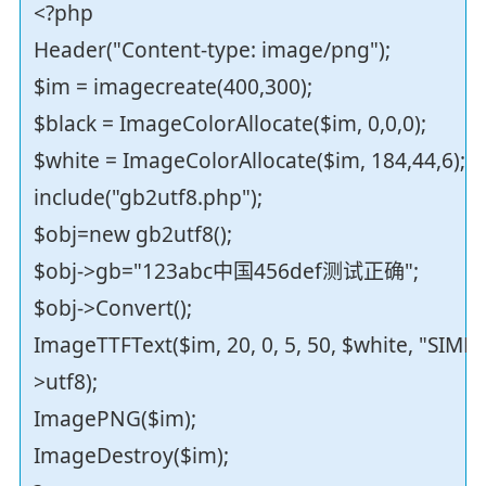
<?php
Header("Content-type: image/png");
$im = imagecreate(400,300);
$black = ImageColorAllocate($im, 0,0,0);
$white = ImageColorAllocate($im, 184,44,6);
include("gb2utf8.php");
$obj=new gb2utf8();
$obj->gb="123abc中国456def测试正确";
$obj->Convert();
ImageTTFText($im, 20, 0, 5, 50, $white, "SIMKA
>utf8);
ImagePNG($im);
ImageDestroy($im);