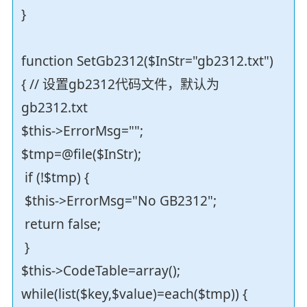
}
function SetGb2312($InStr="gb2312.txt")
{ // 设置gb2312代码文件，默认为
gb2312.txt
$this->ErrorMsg="";
$tmp=@file($InStr);
if (!$tmp) {
$this->ErrorMsg="No GB2312";
return false;
}
$this->CodeTable=array();
while(list($key,$value)=each($tmp)) {