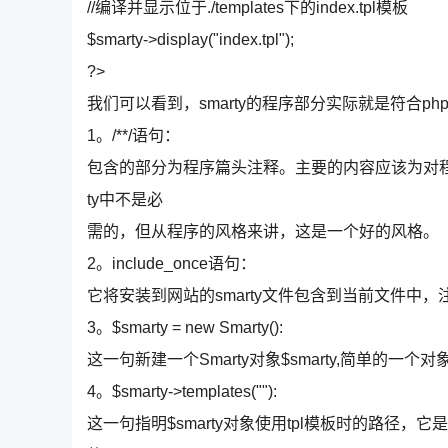
//编译并显示位于./templates下的index.tpl模板
$smarty->display("index.tpl");
?>
我们可以看到，smarty的程序部分实际就是符合
1。/**/语句：
包含的部分为程序篇头注释。主要的内容应该为对程
ty中不是必
需的，但从程序的风格来讲，这是一个好的风格。
2。include_once语句：
它将安装到网站的smarty文件包含到当前文件中
3。$smarty = new Smarty():
这一句新建一个Smarty对象$smarty,简单的一个
4。$smarty->templates(""):
这一句指明$smarty对象使用tpl模板时的路径，