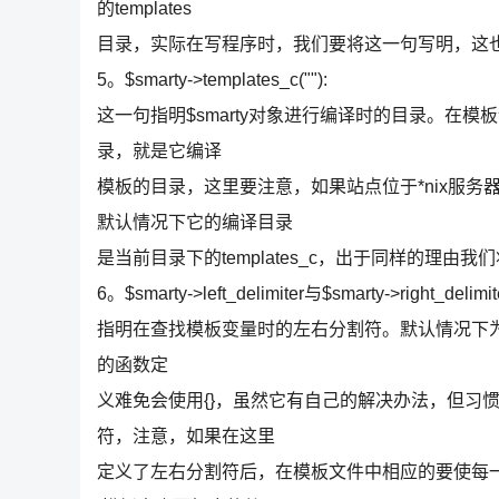
的templates
目录，实际在写程序时，我们要将这一句写明，这
5。$smarty->templates_c(""):
这一句指明$smarty对象进行编译时的目录。在模
录，就是它编译
模板的目录，这里要注意，如果站点位于*nix服务器上
默认情况下它的编译目录
是当前目录下的templates_c，出于同样的理由
6。$smarty->left_delimiter与$smarty->right_delimit
指明在查找模板变量时的左右分割符。默认情况下为"{"与"
的函数定
义难免会使用{}，虽然它有自己的解决办法，但习惯上我们将它
符，注意，如果在这里
定义了左右分割符后，在模板文件中相应的要使每一个变