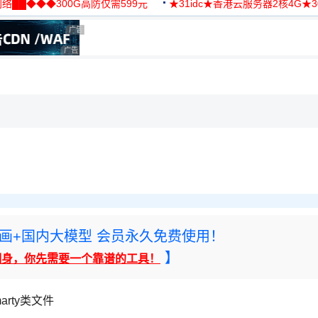
络██◆◆◆300G高防仅需599元
★31idc★香港云服务器2核4G★
用◆
广告 商业广告，理性选择
广告 商业广告，理性选择
，理性选择
rney绘画+国内大模型 会员永久免费使用！
】
翻身，你先需要一个靠谱的工具！
含smarty类文件