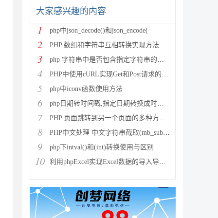
大家感兴趣的内容
1
php中json_decode()和json_encode(
2
PHP 数组和字符串互相转换实现方法
3
php 字符串中是否包含指定字符串的多种方法
4
PHP中使用cURL实现Get和Post请求的方法
5
php中iconv函数使用方法
6
php日期转时间戳,指定日期转换成时间戳
7
PHP 页面跳转到另一个页面的多种方法方法总结
8
PHP中文处理 中文字符串截取(mb_substr)和获取中
9
php下intval()和(int)转换使用与区别
10
利用phpExcel实现Excel数据的导入导出(全步骤详细