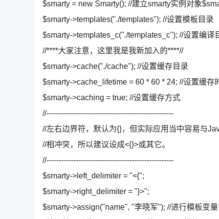
$smarty = new Smarty(); //建立smarty实例对象$sma
$smarty->templates("./templates"); //设置模板目录
$smarty->templates_c("./templates_c"); //设置
//****大家注意，这里我是我新加入的****//
$smarty->cache("./cache"); //设置缓存目录
$smarty->cache_lifetime = 60 * 60 * 24; //设置
$smarty->caching = true; //设置缓存方式
//----------------------------------------------------
//左右边界符，默认为{}，但实际应用当中容易与JavaS
//相冲突，所以建议设成<{}>或其它。
//----------------------------------------------------
$smarty->left_delimiter = "<{";
$smarty->right_delimiter = "}>";
$smarty->assign("name", "李晓军"); //进行模板