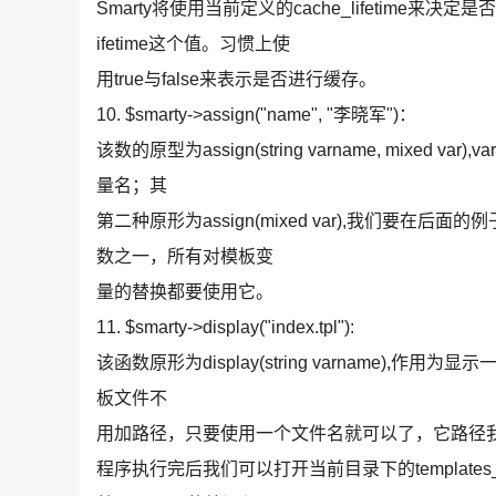
Smarty将使用当前定义的cache_lifetime来决定是
ifetime这个值。习惯上使
用true与false来表示是否进行缓存。
10. $smarty->assign("name", "李晓军")：
该数的原型为assign(string varname, mixe
量名；其
第二种原形为assign(mixed var),我们要在后
数之一，所有对模板变
量的替换都要使用它。
11. $smarty->display("index.tpl"):
该函数原形为display(string varname
板文件不
用加路径，只要使用一个文件名就可以了，它路径我们已经在$sm
程序执行完后我们可以打开当前目录下的template