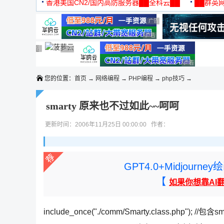
机
香港美国CN2/国内高防服务器██全科云██
██群英网
◆◆◆
广告 商业广告，理性选择
广告 商业广告，理性选择
广告 商业广告，理性选择
广告 商业广告，理性选择
广告 商业广告，理性选择
广告 商业广告，理性选择
广告 商业广告，理性选择
广告 商业广告
您的位置：
首页
→
网络编程
→
PHP编程
→
php技巧
→
smarty 原来也不过如此~~呵呵
更新时间：2006年11月25日 00:00:00 作者：
GPT4.0+Midjou
【
如果你想靠AI
include_once("./comm/Smarty.class.php"); //包