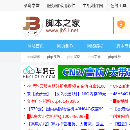
菜鸟学堂
服务器常用软件
主机测评网
在线工具
网站首页
网页制作
网络编程
脚本专
php基础
php技巧
php实例
php文摘
php模板
<推荐>云服务器注册免费领★充值白拿$100
CN2加速
来【菠萝云】-【买2月送1月】16G内存99元
48H64
文字广告招租 qq:461478385
3000+
▉IP地
【579云】国内高防物理机,40H64G仅需99
【香港站群
元
█机房大带宽机柜Q:1006456867█
创梦网络
【高电机柜】算力托管租赁、大带宽、云主
88元/月
【超云】4