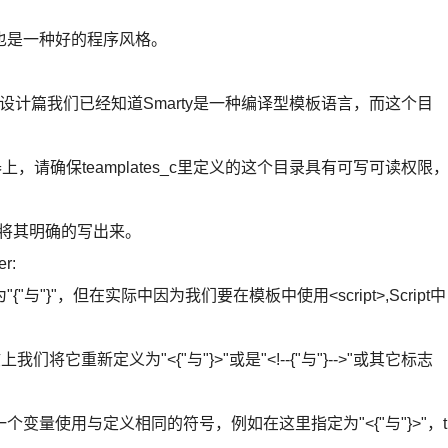
也是一种好的程序风格。
板设计篇我们已经知道Smarty是一种编译型模板语言，而这个目
，请确保teamplates_c里定义的这个目录具有可写可读权限
我们将其明确的写出来。
er:
}"，但在实际中因为我们要在模板中使用<script>,Script中
重新定义为"<{"与"}>"或是"<!--{"与"}-->"或其它标志
量使用与定义相同的符号，例如在这里指定为"<{"与"}>"，t