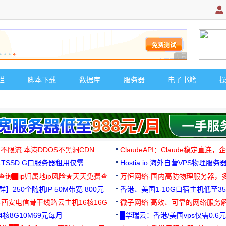
广告 商业广告，理
栏
脚本下载
数据库
服务器
电子书籍
 不限流 本港DDOS不黑洞CDN
ClaudeAPI：Claude稳定直连
G1TSSD G口服务器租用仅需
Hostia.io 海外自营VPS物理服务
可免费测试
址查询▉ip归属地ip风险★天天免费查
万恒网络-国内高防物理服务器，
】250个随机IP 50M带宽 800元
99元/月起
香港、美国1-10G口宿主机低至35
-西安电信骨干线路云主机16核16G
微子网络 高效、可靠的网络服务
核8G10M69元每月
█华瑞云：香港/美国vps仅需0.6元