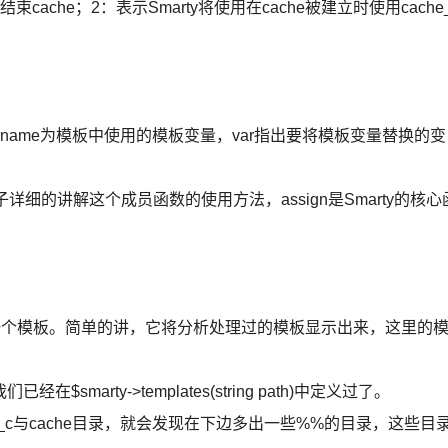
否结束cache；2：表示Smarty将使用在cache被建立时使用cache_
d var),varname为模板中使用的模板变量，var指出要将模板变量替换的变
面的例子详细的讲解这个成员函数的使用方法，assign是Smarty的核心
),作用为显示一个模板。简单的讲，它将分析处理过的模板显示出来，这里的
arty->templates(string path)中定义过了。
s_c与cache目录，就会发现在下边多出一些%%的目录，这些目