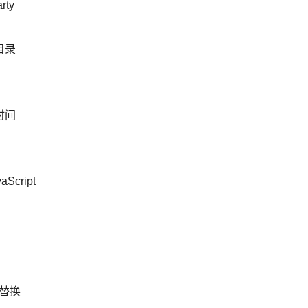
rty
编译目录
缓存时间
cript
变量替换