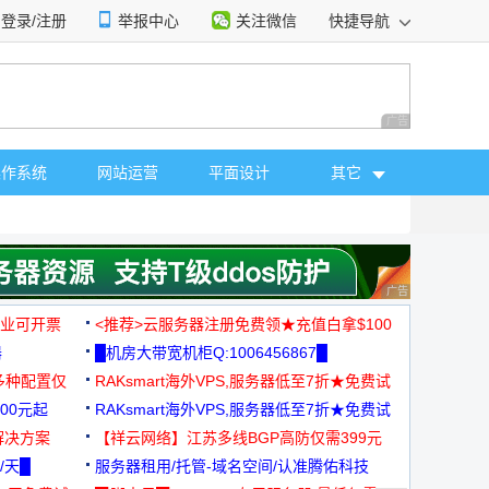
登录/注册
举报中心
关注微信
快捷导航
性选择
广告 商业广告，理
操作系统
网站运营
平面设计
其它
广告 商业广告，理
，企业可开票
<推荐>云服务器注册免费领★充值白拿$100
器
█机房大带宽机柜Q:1006456867█
多种配置仅
RAKsmart海外VPS,服务器低至7折★免费试
00元起
用★
RAKsmart海外VPS,服务器低至7折★免费试
解决方案
用★
【祥云网络】江苏多线BGP高防仅需399元
/天█
服务器租用/托管-域名空间/认准腾佑科技