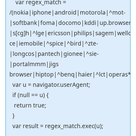
var regex_match =
/(nokia|iphone|android|motorola|^mot-
|softbank|foma|docomo|kddi|up.browser|up
|s[cg]h|^lge|ericsson|philips|sagem|wel
ce|iemobile|^spice|^bird|^zte-
|longcos|pantech|gionee|^sie-
|portalmmm|jigs
browser|hiptop|^benq|haier|^lct|operas*m
var u = navigator.userAgent;
if (null == u) {
return true;
}
var result = regex_match.exec(u);