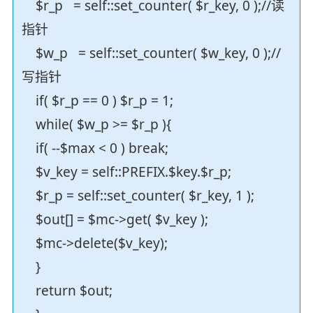
$r_p = self::set_counter( $r_key, 0 );//读
指针
$w_p = self::set_counter( $w_key, 0 );//
写指针
if( $r_p == 0 ) $r_p = 1;
while( $w_p >= $r_p ){
if( --$max < 0 ) break;
$v_key = self::PREFIX.$key.$r_p;
$r_p = self::set_counter( $r_key, 1 );
$out[] = $mc->get( $v_key );
$mc->delete($v_key);
}
return $out;