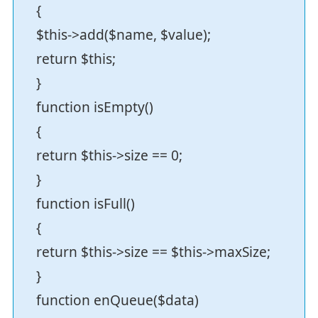
{
$this->add($name, $value);
return $this;
}
function isEmpty()
{
return $this->size == 0;
}
function isFull()
{
return $this->size == $this->maxSize;
}
function enQueue($data)