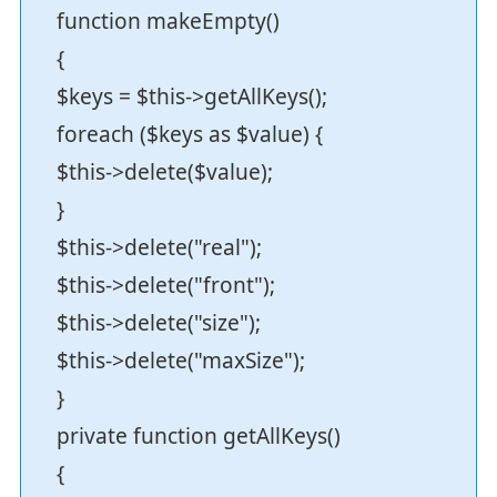
function makeEmpty()
{
$keys = $this->getAllKeys();
foreach ($keys as $value) {
$this->delete($value);
}
$this->delete("real");
$this->delete("front");
$this->delete("size");
$this->delete("maxSize");
}
private function getAllKeys()
{