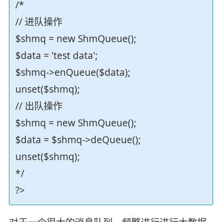
/*
// 进队操作
$shmq = new ShmQueue();
$data = 'test data';
$shmq->enQueue($data);
unset($shmq);
// 出队操作
$shmq = new ShmQueue();
$data = $shmq->deQueue();
unset($shmq);
*/
?>