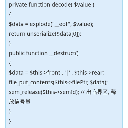
private function decode( $value )
{
$data = explode("__eof", $value);
return unserialize($data[0]);
}
public function __destruct()
{
$data = $this->front . '|' . $this->rear;
file_put_contents($this->filePtr, $data);
sem_release($this->semId); // 出临界区, 释
放信号量
}
}