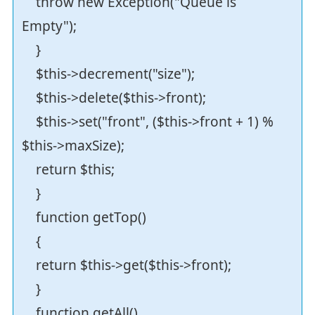
throw new Exception("Queue is
Empty");
}
$this->decrement("size");
$this->delete($this->front);
$this->set("front", ($this->front + 1) %
$this->maxSize);
return $this;
}
function getTop()
{
return $this->get($this->front);
}
function getAll()