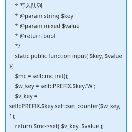
* 写入队列
* @param string $key
* @param mixed $value
* @return bool
*/
static public function input( $key, $value
){
$mc = self::mc_init();
$w_key = self::PREFIX.$key.'W';
$v_key =
self::PREFIX.$key.self::set_counter($w_key,
1);
return $mc->set( $v_key, $value );