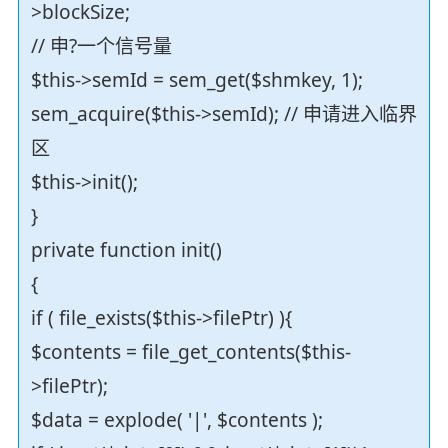
>blockSize;
// 申?一个信号量
$this->semId = sem_get($shmkey, 1);
sem_acquire($this->semId); // 申请进入临界
区
$this->init();
}
private function init()
{
if ( file_exists($this->filePtr) ){
$contents = file_get_contents($this-
>filePtr);
$data = explode( '|', $contents );