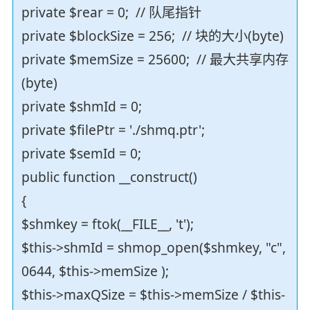
private $rear = 0; // 队尾指针
private $blockSize = 256; // 块的大小(byte)
private $memSize = 25600; // 最大共享内存
(byte)
private $shmId = 0;
private $filePtr = './shmq.ptr';
private $semId = 0;
public function __construct()
{
$shmkey = ftok(__FILE__, 't');
$this->shmId = shmop_open($shmkey, "c",
0644, $this->memSize );
$this->maxQSize = $this->memSize / $this-