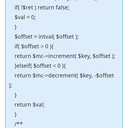
if( !$ret ) return false;
$val = 0;
}
$offset = intval( $offset );
if( $offset > 0 ){
return $mc->increment( $key, $offset );
}elseif( $offset < 0 ){
return $mc->decrement( $key, -$offset
);
}
return $val;
}
/**