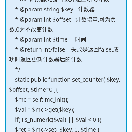
* @param string $key 计数器
* @param int $offset 计数增量,可为负
数.0为不改变计数
* @param int $time 时间
* @return int/false 失败是返回false,成
功时返回更新计数器后的计数
*/
static public function set_counter( $key,
$offset, $time=0 ){
$mc = self::mc_init();
$val = $mc->get($key);
if( !is_numeric($val) || $val < 0 ){
$ret = $mc->set( $key, 0, $time );