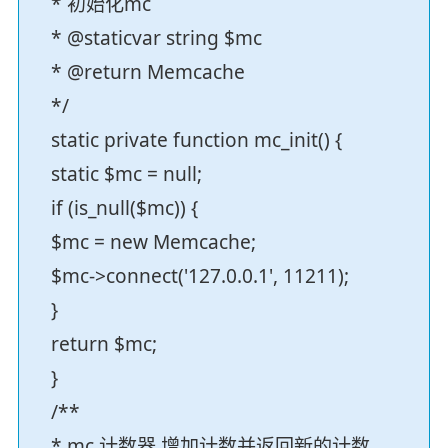
* 初始化mc
* @staticvar string $mc
* @return Memcache
*/
static private function mc_init() {
static $mc = null;
if (is_null($mc)) {
$mc = new Memcache;
$mc->connect('127.0.0.1', 11211);
}
return $mc;
}
/**
* mc 计数器,增加计数并返回新的计数