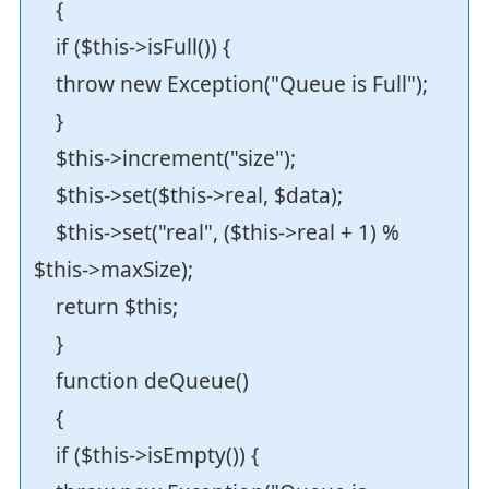
{
if ($this->isFull()) {
throw new Exception("Queue is Full");
}
$this->increment("size");
$this->set($this->real, $data);
$this->set("real", ($this->real + 1) %
$this->maxSize);
return $this;
}
function deQueue()
{
if ($this->isEmpty()) {