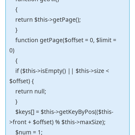
{
return $this->getPage();
}
function getPage($offset = 0, $limit =
0)
{
if ($this->isEmpty() || $this->size <
$offset) {
return null;
}
$keys[] = $this->getKeyByPos(($this-
>front + $offset) % $this->maxSize);
$num = 1;