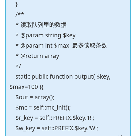
}
/**
* 读取队列里的数据
* @param string $key
* @param int $max 最多读取条数
* @return array
*/
static public function output( $key,
$max=100 ){
$out = array();
$mc = self::mc_init();
$r_key = self::PREFIX.$key.'R';
$w_key = self::PREFIX.$key.'W';