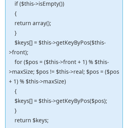
if ($this->isEmpty())
{
return array();
}
$keys[] = $this->getKeyByPos($this-
>front);
for ($pos = ($this->front + 1) % $this-
>maxSize; $pos != $this->real; $pos = ($pos
+ 1) % $this->maxSize)
{
$keys[] = $this->getKeyByPos($pos);
}
return $keys;