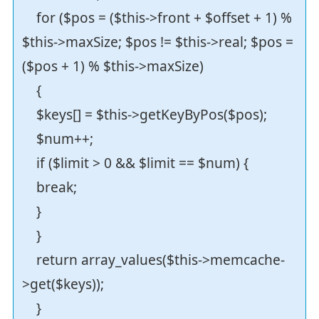
for ($pos = ($this->front + $offset + 1) %
$this->maxSize; $pos != $this->real; $pos =
($pos + 1) % $this->maxSize)
{
$keys[] = $this->getKeyByPos($pos);
$num++;
if ($limit > 0 && $limit == $num) {
break;
}
}
return array_values($this->memcache-
>get($keys));
}