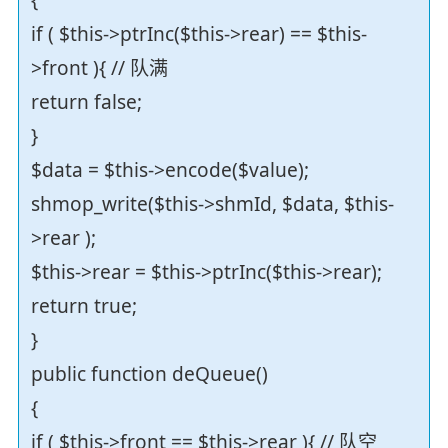
{
if ( $this->ptrInc($this->rear) == $this-
>front ){ // 队满
return false;
}
$data = $this->encode($value);
shmop_write($this->shmId, $data, $this-
>rear );
$this->rear = $this->ptrInc($this->rear);
return true;
}
public function deQueue()
{
if ( $this->front == $this->rear ){ // 队空