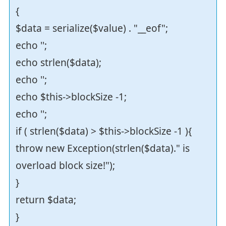
{
$data = serialize($value) . "__eof";
echo '';
echo strlen($data);
echo '';
echo $this->blockSize -1;
echo '';
if ( strlen($data) > $this->blockSize -1 ){
throw new Exception(strlen($data)." is
overload block size!");
}
return $data;
}