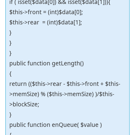
if ( isset($data[0]) && isset($data[1])){
$this->front = (int)$data[0];
$this->rear = (int)$data[1];
}
}
}
public function getLength()
{
return (($this->rear - $this->front + $this-
>memSize) % ($this->memSize) )/$this-
>blockSize;
}
public function enQueue( $value )