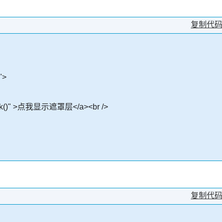
复制代
">
sk()" >点我显示遮罩层</a><br />
复制代