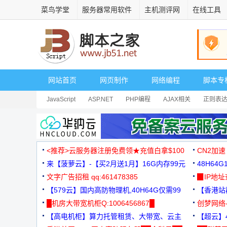
菜鸟学堂
服务器常用软件
主机测评网
在线工具
网站首页
网页制作
网络编程
脚本专
JavaScript
ASP.NET
PHP编程
AJAX相关
正则表
安全相关
网页播放器
其它综合
Dart
<推荐>云服务器注册免费领★充值白拿$100
CN2加速
来【菠萝云】-【买2月送1月】16G内存99元
48H64
文字广告招租 qq:461478385
3000+
▉IP地
【579云】国内高防物理机,40H64G仅需99
【香港站群
元
█机房大带宽机柜Q:1006456867█
创梦网络
【高电机柜】算力托管租赁、大带宽、云主
88元/月
【超云】4