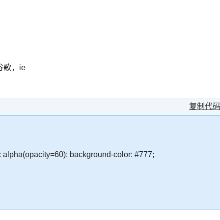
歌，ie
复制代
er: alpha(opacity=60); background-color: #777;