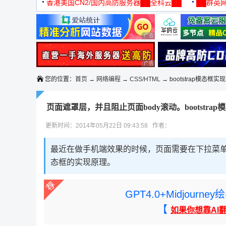
机
香港美国CN2/国内高防服务器██全科云██
██群英网
◆◆◆
广告 商业广告，理性选择
广告 商业广告，理性选择
您的位置：
首页
→
网络编程
→
CSS/HTML
→ bootstrap模态
页面遮罩层，并且阻止页面body滚动。bootstrap
更新时间：2014年05月22日 09:43:58 作者：
最近在做手机端效果的时候，页面需要在下拉菜单滚
态框的实现原理。
GPT4.0+Midjou
【
如果你想靠AI