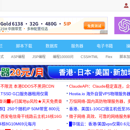
广告 商业广告，理
栏
脚本下载
数据库
服务器
电子书籍
达式
ASP编程
JSP编程
编程10000问
CSS/HTML
Flex
脚本加
 不限流 本港DDOS不黑洞CDN
ClaudeAPI：Claude稳定直连
G1TSSD G口服务器租用仅需
Hostia.io 海外自营VPS物理服务
可免费测试
址查询▉ip归属地ip风险★天天免费查
万恒网络-国内高防物理服务器，
】250个随机IP 50M带宽 800元
99元/月起
香港、美国1-10G口宿主机低至35
-西安电信骨干线路云主机16核16G
微子网络 高效、可靠的网络服务
核8G10M69元每月
█华瑞云：香港/美国vps仅需0.6元