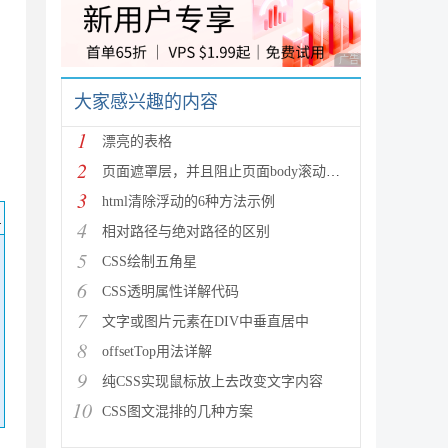
广告 商业广告，理性
大家感兴趣的内容
1
漂亮的表格
2
页面遮罩层，并且阻止页面body滚动。bootstrap模态
3
html清除浮动的6种方法示例
码
4
相对路径与绝对路径的区别
5
CSS绘制五角星
6
CSS透明属性详解代码
7
文字或图片元素在DIV中垂直居中
8
offsetTop用法详解
9
纯CSS实现鼠标放上去改变文字内容
10
CSS图文混排的几种方案