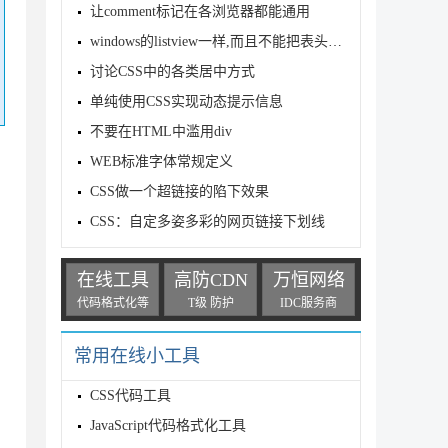
让comment标记在各浏览器都能通用
windows的listview一样,而且不能把表头从表格里面独立出来
讨论CSS中的各类居中方式
单纯使用CSS实现动态提示信息
不要在HTML中滥用div
WEB标准字体常规定义
CSS做一个超链接的陷下效果
CSS：自定多姿多彩的网页链接下划线
在线工具
高防CDN
万恒网络
代码格式化等
T级 防护
IDC服务商
常用在线小工具
CSS代码工具
JavaScript代码格式化工具