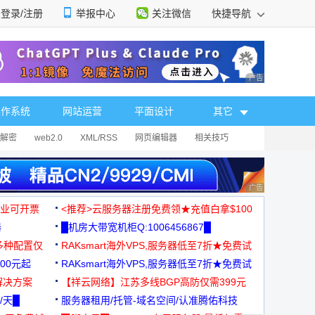
登录/注册
举报中心
关注微信
快捷导航
性选择
广告 商业广告，理
操作系统
网站运营
平面设计
其它
解密
web2.0
XML/RSS
网页编辑器
相关技巧
广告 商业广告，理
，企业可开票
<推荐>云服务器注册免费领★充值白拿$100
器
█机房大带宽机柜Q:1006456867█
多种配置仅
RAKsmart海外VPS,服务器低至7折★免费试
00元起
用★
RAKsmart海外VPS,服务器低至7折★免费试
解决方案
用★
【祥云网络】江苏多线BGP高防仅需399元
/天█
服务器租用/托管-域名空间/认准腾佑科技