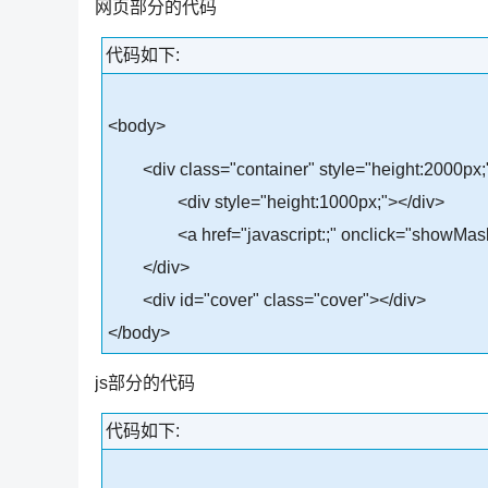
网页部分的代码
代码如下:
<body>
<div class="container" style="height:2000px;
<div style="height:1000px;"></div>
<a href="javascript:;" onclick="showMa
</div>
<div id="cover" class="cover"></div>
</body>
js部分的代码
代码如下: