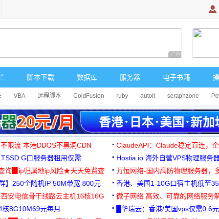
广告 商业广告，理
栏
脚本下载
数据库
服务器
电子书籍
关
VBA
远程脚本
ColdFusion
ruby
autoit
seraphzone
Po
 不限流 本港DDOS不黑洞CDN
ClaudeAPI：Claude稳定直连
G1TSSD G口服务器租用仅需
Hostia.io 海外自营VPS物理服务
可免费测试
址查询▉ip归属地ip风险★天天免费查
万恒网络-国内高防物理服务器，
】250个随机IP 50M带宽 800元
99元/月起
香港、美国1-10G口宿主机低至35
-西安电信骨干线路云主机16核16G
微子网络 高效、可靠的网络服务
核8G10M69元每月
█华瑞云：香港/美国vps仅需0.6元