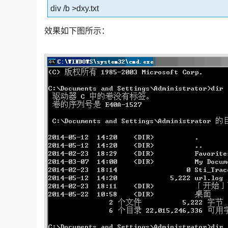
div /b >dxy.txt
效果如下图所示：