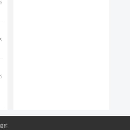
0
8
9
投稿