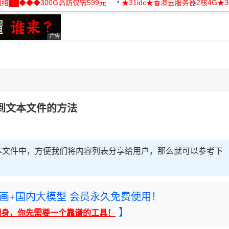
络██◆◆◆300G高防仅需599元
★31idc★香港云服务器2核4G★
用◆
广告 商业广告，理性选择
到文本文件的方法
本文件中，方便我们将内容列表分享给用户，那么就可以参考下
rney绘画+国内大模型 会员永久免费使用！
】
翻身，你先需要一个靠谱的工具！