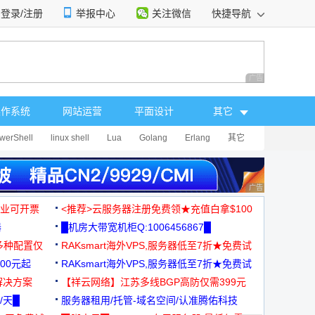
登录/注册
举报中心
关注微信
快捷导航
性选择
广告 商业广告，理
操作系统
网站运营
平面设计
其它
werShell
linux shell
Lua
Golang
Erlang
其它
广告 商业广告，理
，企业可开票
<推荐>云服务器注册免费领★充值白拿$100
器
█机房大带宽机柜Q:1006456867█
多种配置仅
RAKsmart海外VPS,服务器低至7折★免费试
00元起
用★
RAKsmart海外VPS,服务器低至7折★免费试
解决方案
用★
【祥云网络】江苏多线BGP高防仅需399元
/天█
服务器租用/托管-域名空间/认准腾佑科技