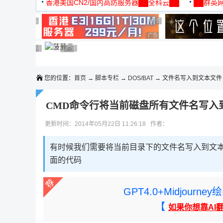
机
香港美国CN2/国内高防服务器██全科云██
██群英网
◆◆◆
广告 商业广告，理性选择
广告 商业广告，理性选择
广告 商业广告，理性选择
广告 商业广告，理性选择
广告 商业广告，理性选择
广告 商业广告，理性选择
广告 商业广告，理性选择
广告 商业广告，理性选择
广告 商业广告，理性选择
您的位置：
首页
→
脚本专栏
→
DOS/BAT
→ 文件名写入到文本文件
CMD命令行将当前磁盘所有文件名写入
更新时间：2014年05月22日 11:26:18 作者：
有时候我们需要将当前目录下的文件名写入到文
面的代码
GPT4.0+Midjou
【
如果你想靠AI