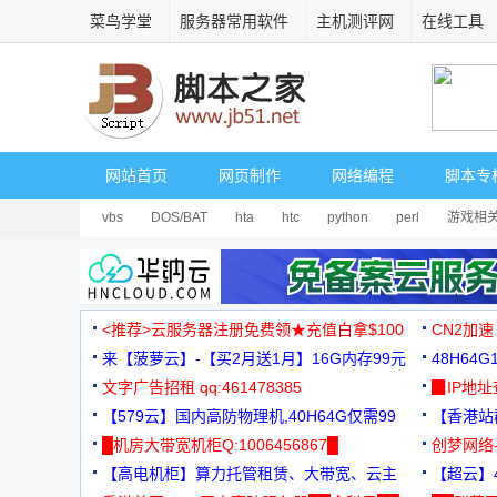
菜鸟学堂
服务器常用软件
主机测评网
在线工具
网站首页
网页制作
网络编程
脚本专
vbs
DOS/BAT
hta
htc
python
perl
游戏相
<推荐>云服务器注册免费领★充值白拿$100
CN2加速
来【菠萝云】-【买2月送1月】16G内存99元
48H64
文字广告招租 qq:461478385
3000+
▉IP地
【579云】国内高防物理机,40H64G仅需99
【香港站群
元
█机房大带宽机柜Q:1006456867█
创梦网络
【高电机柜】算力托管租赁、大带宽、云主
88元/月
【超云】4