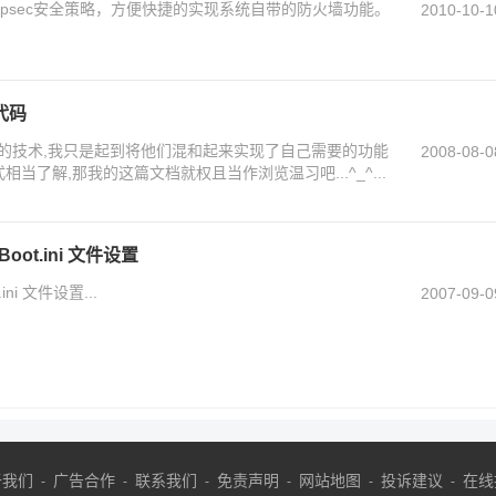
psec安全策略，方便快捷的实现系统自带的防火墙功能。
2010-10-1
代码
的技术,我只是起到将他们混和起来实现了自己需要的功能
2008-08-0
相当了解,那我的这篇文档就权且当作浏览温习吧...^_^...
oot.ini 文件设置
ini 文件设置...
2007-09-0
于我们
广告合作
联系我们
免责声明
网站地图
投诉建议
在线
-
-
-
-
-
-