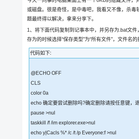
今天一同事的电脑桌面上有一个0KB的隐藏文件，
或磁盘。很是奇怪，是中毒吧，我看又不像，杀毒
题最终得以解决，拿来分享下。
1、将下面代码复制到记事本中，并另存为.bat文件，如
存为的时候选择“保存类型”为“所有文件”，文件名的扩
代码如下:
@ECHO OFF
CLS
color 0a
echo 确定要尝试删除吗?确定删除请按任意键，
pause >nul
taskkill /f /im explorer.exe>nul
echo y|Cacls %* /c /t /p Everyone:f >nul