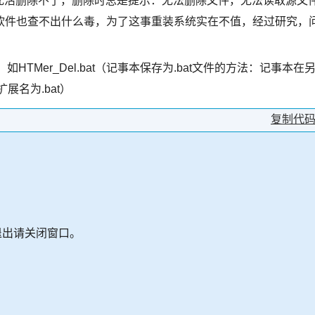
死活删除不了，删除时总是提示：无法删除文件，无法读取源文
软件也查不出什么毒，为了这事重装系统实在不值，经过研究，
HTMer_Del.bat（记事本保存为.bat文件的方法：记事本在
展名为.bat）
复制代
退出请关闭窗口。