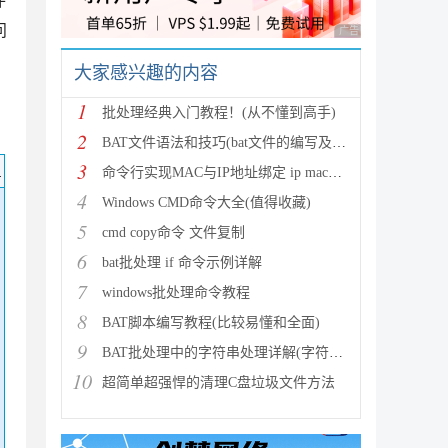
件
问
广告 商业广告，理性
大家感兴趣的内容
另
1
批处理经典入门教程！(从不懂到高手)
2
BAT文件语法和技巧(bat文件的编写及使用)
3
码
命令行实现MAC与IP地址绑定 ip mac绑定 如何绑定m
4
Windows CMD命令大全(值得收藏)
5
cmd copy命令 文件复制
6
bat批处理 if 命令示例详解
7
windows批处理命令教程
8
BAT脚本编写教程(比较易懂和全面)
9
BAT批处理中的字符串处理详解(字符串截取)
10
超简单超强悍的清理C盘垃圾文件方法