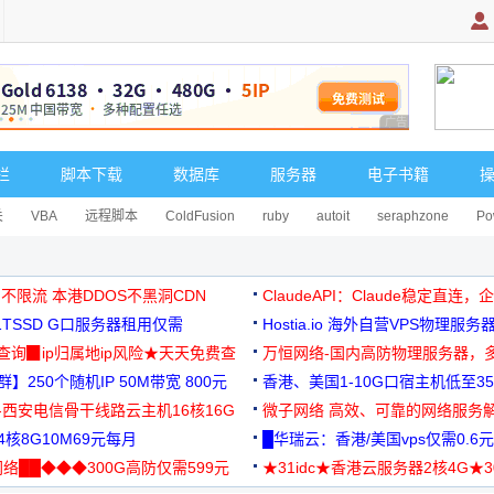
广告 商业广告，理
栏
脚本下载
数据库
服务器
电子书籍
关
VBA
远程脚本
ColdFusion
ruby
autoit
seraphzone
Po
 不限流 本港DDOS不黑洞CDN
ClaudeAPI：Claude稳定直连
G1TSSD G口服务器租用仅需
Hostia.io 海外自营VPS物理服务
可免费测试
址查询▉ip归属地ip风险★天天免费查
万恒网络-国内高防物理服务器，
】250个随机IP 50M带宽 800元
99元/月起
香港、美国1-10G口宿主机低至35
-西安电信骨干线路云主机16核16G
微子网络 高效、可靠的网络服务
核8G10M69元每月
█华瑞云：香港/美国vps仅需0.6元
络██◆◆◆300G高防仅需599元
★31idc★香港云服务器2核4G★