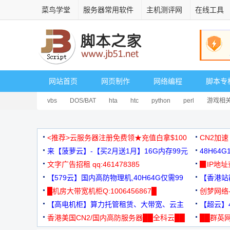
菜鸟学堂
服务器常用软件
主机测评网
在线工具
网站首页
网页制作
网络编程
脚本专
vbs
DOS/BAT
hta
htc
python
perl
游戏相
<推荐>云服务器注册免费领★充值白拿$100
CN2加速
来【菠萝云】-【买2月送1月】16G内存99元
48H64
文字广告招租 qq:461478385
3000+
▉IP地
【579云】国内高防物理机,40H64G仅需99
【香港站群
元
█机房大带宽机柜Q:1006456867█
创梦网络
【高电机柜】算力托管租赁、大带宽、云主
88元/月
【超云】4
机
香港美国CN2/国内高防服务器██全科云██
██群英网