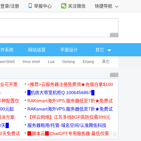
登录/注册
举报中心
关注微信
快捷导航
性选择
广告 商业广告，理
操作系统
网站运营
平面设计
其它
werShell
linux shell
Lua
Golang
Erlang
其它
广告 商业广告，理
，企业可开票
<推荐>云服务器注册免费领★充值白拿$100
器
█机房大带宽机柜Q:1006456867█
多种配置仅
RAKsmart海外VPS,服务器低至7折★免费试
00元起
用★
RAKsmart海外VPS,服务器低至7折★免费试
解决方案
用★
【祥云网络】江苏多线BGP高防仅需399元
/天█
服务器租用/托管-域名空间/认准腾佑科技
30天免费试
▉脚本云▉ChatGPT专用服务器 最低仅需