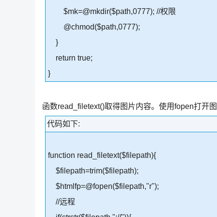
$mk=@mkdir($path,0777); //权限
@chmod($path,0777);
}
return true;
}
函数read_filetext()取得图片内容。使用fope
代码如下:
function read_filetext($filepath){
$filepath=trim($filepath);
$htmlfp=@fopen($filepath,"r");
//远程