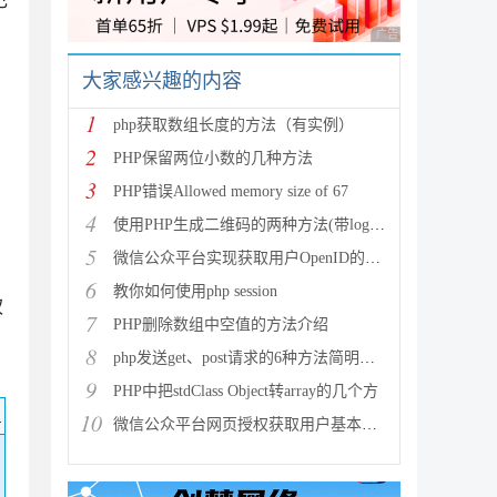
己
广告 商业广告，理性
大家感兴趣的内容
1
php获取数组长度的方法（有实例）
2
PHP保留两位小数的几种方法
3
PHP错误Allowed memory size of 67
4
使用PHP生成二维码的两种方法(带logo图像)
5
微信公众平台实现获取用户OpenID的方法
6
教你如何使用php session
权
7
PHP删除数组中空值的方法介绍
8
php发送get、post请求的6种方法简明总结
9
PHP中把stdClass Object转array的几个方
码
10
微信公众平台网页授权获取用户基本信息中授权回调域名设置的变动