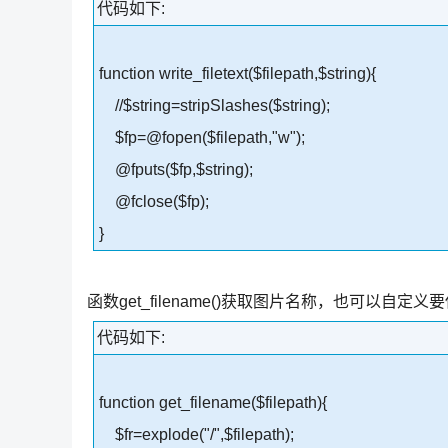
代码如下:
function write_filetext($filepath,$string){
//$string=stripSlashes($string);
$fp=@fopen($filepath,"w");
@fputs($fp,$string);
@fclose($fp);
}
函数get_filename()获取图片名称，也可以自定
代码如下:
function get_filename($filepath){
$fr=explode("/",$filepath);