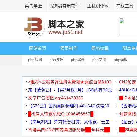
菜鸟学堂
服务器常用软件
主机测评网
在线工具
网站首页
网页制作
网络编程
脚本专
php基础
php技巧
php实例
php文摘
php模板
<推荐>云服务器注册免费领★充值白拿$100
CN2加速
来【菠萝云】-【买2月送1月】16G内存99元
48H64
文字广告招租 qq:461478385
3000+
▉IP地
【579云】国内高防物理机,40H64G仅需99
【香港站群
元
█机房大带宽机柜Q:1006456867█
创梦网络
【高电机柜】算力托管租赁、大带宽、云主
88元/月
【超云】4
机
香港美国CN2/国内高防服务器██全科云██
██群英网