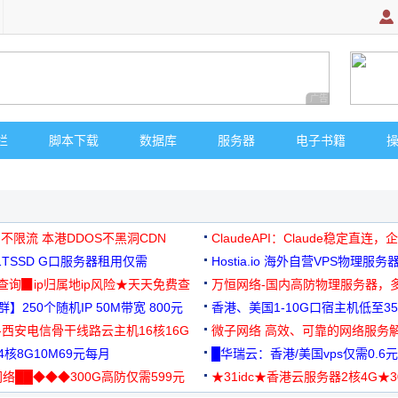
广告 商业广告，理
栏
脚本下载
数据库
服务器
电子书籍
 不限流 本港DDOS不黑洞CDN
ClaudeAPI：Claude稳定直连
G1TSSD G口服务器租用仅需
Hostia.io 海外自营VPS物理服务
可免费测试
址查询▉ip归属地ip风险★天天免费查
万恒网络-国内高防物理服务器，
】250个随机IP 50M带宽 800元
99元/月起
香港、美国1-10G口宿主机低至35
-西安电信骨干线路云主机16核16G
微子网络 高效、可靠的网络服务
核8G10M69元每月
█华瑞云：香港/美国vps仅需0.6元
络██◆◆◆300G高防仅需599元
★31idc★香港云服务器2核4G★