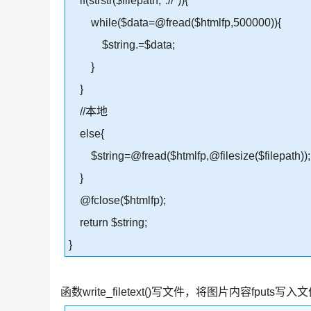
if(strstr($filepath,"://")){
while($data=@fread($htmlfp,500000)){
$string.=$data;
}
}
//本地
else{
$string=@fread($htmlfp,@filesize($filepath));
}
@fclose($htmlfp);
return $string;
}
函数write_filetext()写文件，将图片内容fput