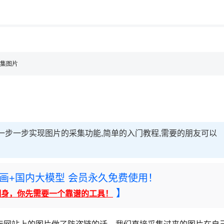
用◆
，理性选择
理性选择
采集图片
一步一步实现图片的采集功能,简单的入门教程,需要的朋友可以
rney绘画+国内大模型 会员永久免费使用！
】
翻身，你先需要一个靠谱的工具！