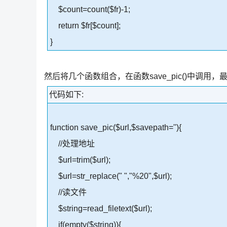
$count=count($fr)-1;
return $fr[$count];
}
然后将几个函数组合，在函数save_pic()中调用
代码如下:
function save_pic($url,$savepath=''){
//处理地址
$url=trim($url);
$url=str_replace(" ","%20",$url);
//读文件
$string=read_filetext($url);
if(empty($string)){