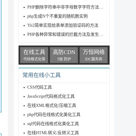
PHP删除字符串中非字母数字字符方法总结
php生成N个不重复的随机数实例
Yii2简单实现给表单添加验证码的方法
PHP各种异常和错误的拦截方法及发生致命错误时进行报警
在线工具
高防CDN
万恒网络
代码格式化等
T级 防护
IDC服务商
常用在线小工具
CSS代码工具
JavaScript代码格式化工具
在线XML格式化/压缩工具
php代码在线格式化美化工具
sql代码在线格式化美化工具
在线HTML转义/反转义工具