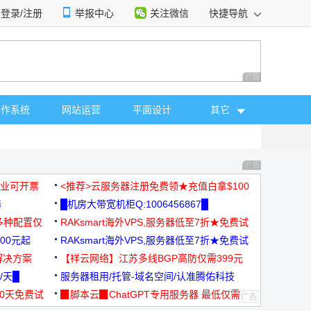
登录/注册
举报中心
关注微信
快捷导航
性选择
广告 商业广告，理
操作系统
网站运营
平面设计
其它
广告 商业广告，理
，企业可开票
<推荐>云服务器注册免费领★充值白拿$100
器
█机房大带宽机柜Q:1006456867█
多种配置仅
RAKsmart海外VPS,服务器低至7折★免费试
00元起
用★
RAKsmart海外VPS,服务器低至7折★免费试
解决方案
用★
【祥云网络】江苏多线BGP高防仅需399元
/天█
服务器租用/托管-域名空间/认准腾佑科技
30天免费试
▉脚本云▉ChatGPT专用服务器 最低仅需