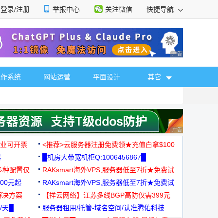
登录/注册
举报中心
关注微信
快捷导航
性选择
广告 商业广告，理
操作系统
网站运营
平面设计
其它
广告 商业广告，理
，企业可开票
<推荐>云服务器注册免费领★充值白拿$100
器
█机房大带宽机柜Q:1006456867█
多种配置仅
RAKsmart海外VPS,服务器低至7折★免费试
00元起
用★
RAKsmart海外VPS,服务器低至7折★免费试
解决方案
用★
【祥云网络】江苏多线BGP高防仅需399元
/天█
服务器租用/托管-域名空间/认准腾佑科技