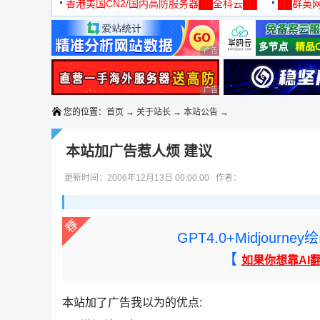
机
香港美国CN2/国内高防服务器██全科云██
██群英网
◆◆◆
广告 商业广告，理性选择
广告 商业广告，理性选择
您的位置：
首页
→
关于站长
→
本站公告
→
本站加广告惹人烦 建议
更新时间：2006年12月13日 00:00:00 作者：
GPT4.0+Midjou
【
如果你想靠AI
本站加了广告我以为的优点: