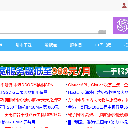
广告 商业广告，理
栏
脚本下载
数据库
服务器
电子书籍
 不限流 本港DDOS不黑洞CDN
ClaudeAPI：Claude稳定直连
G1TSSD G口服务器租用仅需
Hostia.io 海外自营VPS物理服务
可免费测试
址查询▉ip归属地ip风险★天天免费查
万恒网络-国内高防物理服务器，
】250个随机IP 50M带宽 800元
99元/月起
香港、美国1-10G口宿主机低至35
-西安电信骨干线路云主机16核16G
微子网络 高效、可靠的网络服务
核8G10M69元每月
█华瑞云：香港/美国vps仅需0.6元