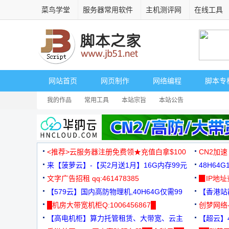
菜鸟学堂
服务器常用软件
主机测评网
在线工具
网站首页
网页制作
网络编程
脚本专
我的作品
常用工具
本站宗旨
本站公告
<推荐>云服务器注册免费领★充值白拿$100
CN2加速
来【菠萝云】-【买2月送1月】16G内存99元
48H64
文字广告招租 qq:461478385
3000+
▉IP地
【579云】国内高防物理机,40H64G仅需99
【香港站群
元
█机房大带宽机柜Q:1006456867█
创梦网络
【高电机柜】算力托管租赁、大带宽、云主
88元/月
【超云】4