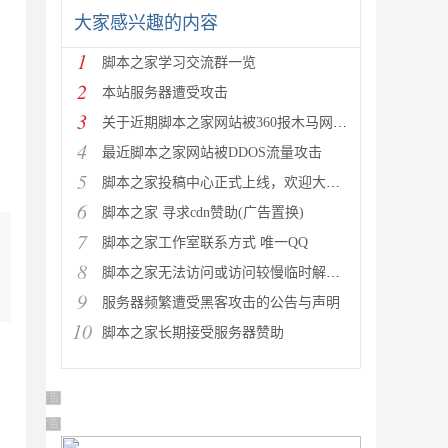
大家感兴趣的内容
1
脚本之家学习交流群一览
2
本站服务器遭受攻击
3
关于近期脚本之家网站被360报木马网站的声明
4
最近脚本之家网站被DDOS流量攻击
5
脚本之家投稿中心正式上线，欢迎大家踊跃投稿
6
脚本之家 寻求cdn赞助(广告置换)
7
脚本之家工作室联系方式 唯一QQ
8
脚本之家无法访问或访问较慢临时解决方案
9
服务器频繁遭受黑客攻击的公告与声明
10
脚本之家长期接受服务器赞助
广告 商业广告，理性选择
广告 商业广告，理性选择