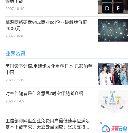
解版下载
2007-10-10
桃源网络硬盘v4.2商业sql企业破解版价值
2000元
2007-10-10
业界资讯
美国设下计谋,用娘炮文化重塑日本,已影响至
中国
2021-11-19
时空伴随者是什么意思?时空伴随者介绍
2021-11-09
工信部称网盘企业免费用户最低速率应满足
基本下载需求，天翼云盘回应：坚决支持，
始终