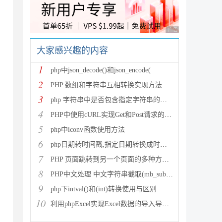
广告 商业广告，理性
大家感兴趣的内容
1
php中json_decode()和json_encode(
2
PHP 数组和字符串互相转换实现方法
3
php 字符串中是否包含指定字符串的多种方法
4
PHP中使用cURL实现Get和Post请求的方法
5
php中iconv函数使用方法
6
php日期转时间戳,指定日期转换成时间戳
7
PHP 页面跳转到另一个页面的多种方法方法总结
8
PHP中文处理 中文字符串截取(mb_substr)和获取中
9
php下intval()和(int)转换使用与区别
10
利用phpExcel实现Excel数据的导入导出(全步骤详细