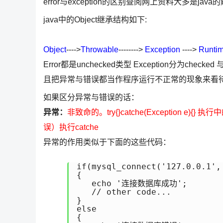
error与exception的区别查阅网上资料大多是ja
java中的Object继承结构如下:
Object
---->
Throwable
-------->
Exception
---->
Runti
Error都是unchecked类型 Exception分为checked 
且把异常与错误都当作程序运行不正常的现象来看
如果区分异常与错误的话：
异常：
非致命的。try{}catche(Exception
误）执行catche
异常的作用类似于下面的这些代码：
if(mysql_connect('127.0.0.1','
{

   echo '连接数据库成功';

   // other code...

}

else

{
