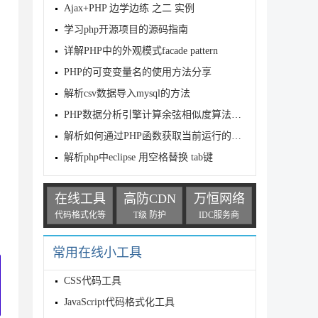
Ajax+PHP 边学边练 之二 实例
学习php开源项目的源码指南
详解PHP中的外观模式facade pattern
PHP的可变变量名的使用方法分享
解析csv数据导入mysql的方法
PHP数据分析引擎计算余弦相似度算法示例
解析如何通过PHP函数获取当前运行的环境 来进行判断执行逻辑(小技巧)
解析php中eclipse 用空格替换 tab键
在线工具
高防CDN
万恒网络
代码格式化等
T级 防护
IDC服务商
常用在线小工具
CSS代码工具
JavaScript代码格式化工具