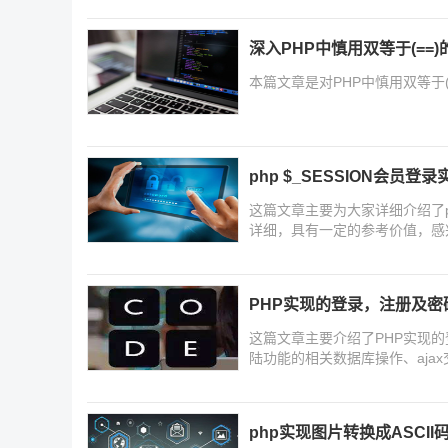
深入PHP中慎用双等于(==)
本篇文章是对PHP中慎用双等于
php $_SESSION会员登
这篇文章主要为大家详细介绍了ph
详细，具有一定的参考价值，感
PHP实现的登录，注册及密
这篇文章主要介绍了PHP实现的
陆功能的相关数据库操作、aja
考下
php实现图片转换成ASCII