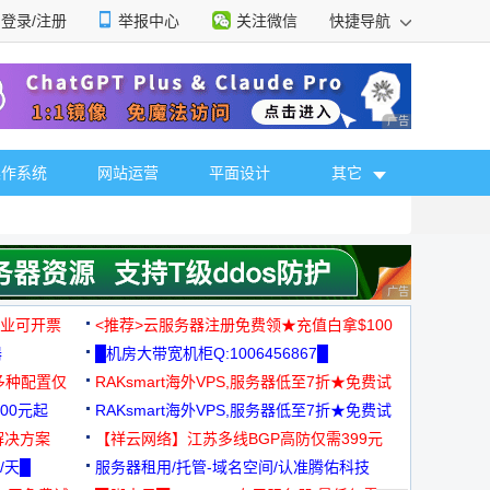
登录/注册
举报中心
关注微信
快捷导航
性选择
广告 商业广告，理
操作系统
网站运营
平面设计
其它
广告 商业广告，理
，企业可开票
<推荐>云服务器注册免费领★充值白拿$100
器
█机房大带宽机柜Q:1006456867█
多种配置仅
RAKsmart海外VPS,服务器低至7折★免费试
00元起
用★
RAKsmart海外VPS,服务器低至7折★免费试
解决方案
用★
【祥云网络】江苏多线BGP高防仅需399元
/天█
服务器租用/托管-域名空间/认准腾佑科技