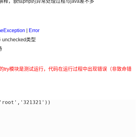
va的解释，貌似php的异常处理过程与java差不多
meException
|
Error
与 unchecked类型
待
 e){} 执行中的try模块是测试运行，代码在运行过程中出现错误（非致命错
root','321321'))
