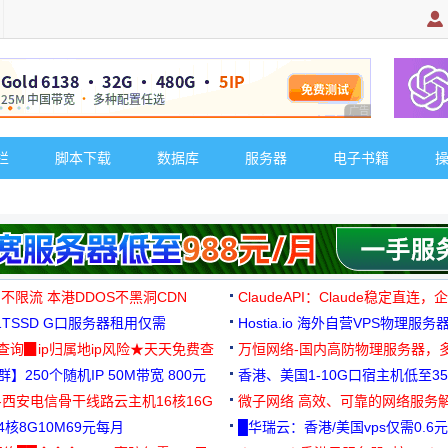
广告 商业广告，理
栏
脚本下载
数据库
服务器
电子书籍
 不限流 本港DDOS不黑洞CDN
ClaudeAPI：Claude稳定直连
G1TSSD G口服务器租用仅需
Hostia.io 海外自营VPS物理服务
可免费测试
址查询▉ip归属地ip风险★天天免费查
万恒网络-国内高防物理服务器，
】250个随机IP 50M带宽 800元
99元/月起
香港、美国1-10G口宿主机低至35
-西安电信骨干线路云主机16核16G
微子网络 高效、可靠的网络服务
核8G10M69元每月
█华瑞云：香港/美国vps仅需0.6元