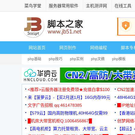
菜鸟学堂
服务器常用软件
主机测评网
在线工具
网站首页
网页制作
网络编程
脚本专
php基础
php技巧
php实例
php文摘
php模板
<推荐>云服务器注册免费领★充值白拿$100
CN2加速
来【菠萝云】-【买2月送1月】16G内存99元
48H64
文字广告招租 qq:461478385
3000+
▉IP地
【579云】国内高防物理机,40H64G仅需99
【香港站群
元
█机房大带宽机柜Q:1006456867█
创梦网络
【高电机柜】算力托管租赁、大带宽、云主
88元/月
【超云】4