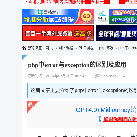
机
香港美国CN2/国内高防服务器██全科云██
██群英网
◆◆◆
广告 商业广告，理性选择
广告 商业广告，理性选择
您的位置：
首页
→
网络编程
→
PHP编程
→
php技巧
→ php中err
php中error与exception的区别及应用
更新时间：2014年07月28日 08:54:06 投稿：shichen2014
这篇文章主要介绍了php中error与exceptio
GPT4.0+Midjou
【
如果你想靠AI