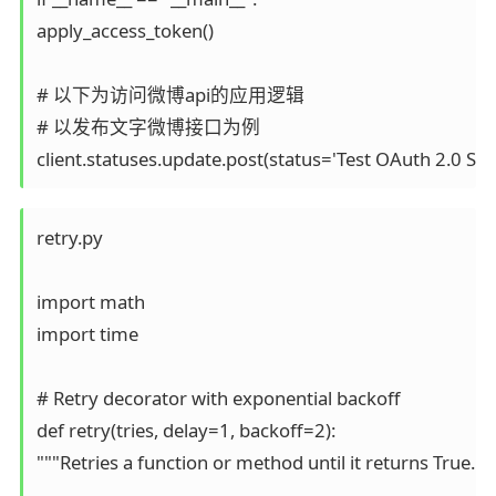
apply_access_token() 

# 以下为访问微博api的应用逻辑 

# 以发布文字微博接口为例

client.statuses.update.post(status='Test OAuth 2.0 Sen
retry.py

import math

import time

# Retry decorator with exponential backoff

def retry(tries, delay=1, backoff=2):

"""Retries a function or method until it returns True.
