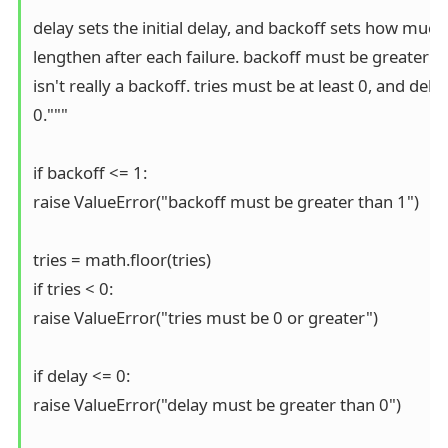
delay sets the initial delay, and backoff sets how much
lengthen after each failure. backoff must be greater than
isn't really a backoff. tries must be at least 0, and dela
0."""

if backoff <= 1:

raise ValueError("backoff must be greater than 1")

tries = math.floor(tries)

if tries < 0:

raise ValueError("tries must be 0 or greater")

if delay <= 0:

raise ValueError("delay must be greater than 0")
