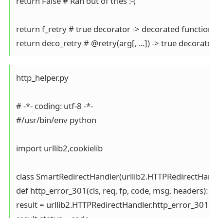
return False # Ran out of tries :-(

return f_retry # true decorator -> decorated function

return deco_retry # @retry(arg[, ...]) -> true decorator
http_helper.py

# -*- coding: utf-8 -*-

#/usr/bin/env python

import urllib2,cookielib

class SmartRedirectHandler(urllib2.HTTPRedirectHandle
def http_error_301(cls, req, fp, code, msg, headers):

result = urllib2.HTTPRedirectHandler.http_error_301(cls