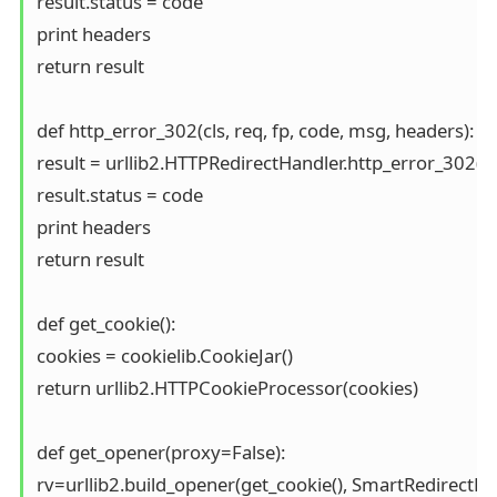
result.status = code

print headers

return result

def http_error_302(cls, req, fp, code, msg, headers):

result = urllib2.HTTPRedirectHandler.http_error_302(cls
result.status = code

print headers

return result

def get_cookie():

cookies = cookielib.CookieJar()

return urllib2.HTTPCookieProcessor(cookies)

def get_opener(proxy=False):

rv=urllib2.build_opener(get_cookie(), SmartRedirectHan