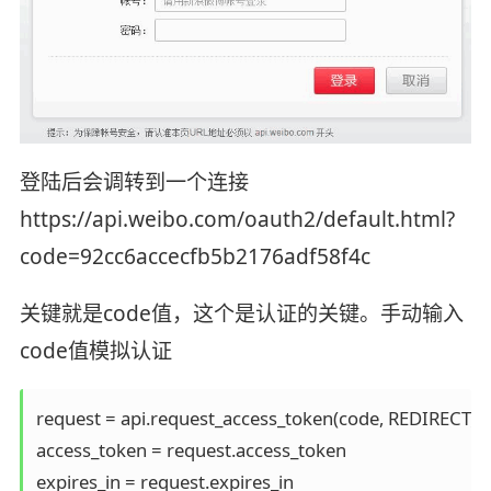
登陆后会调转到一个连接
https://api.weibo.com/oauth2/default.html?
code=92cc6accecfb5b2176adf58f4c
关键就是code值，这个是认证的关键。手动输入
code值模拟认证
request = api.request_access_token(code, REDIRECT_U
access_token = request.access_token

expires_in = request.expires_in
