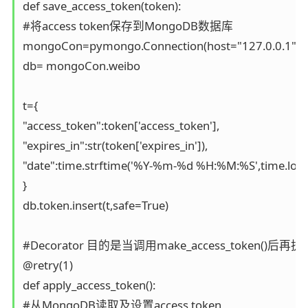
def save_access_token(token): 

#将access token保存到MongoDB数据库

mongoCon=pymongo.Connection(host="127.0.0.1",po
db= mongoCon.weibo

t={

"access_token":token['access_token'],

"expires_in":str(token['expires_in']),

"date":time.strftime('%Y-%m-%d %H:%M:%S',time.localt
}

db.token.insert(t,safe=True) 

#Decorator 目的是当调用make_access_token()后再执行一次
@retry(1) 

def apply_access_token(): 

#从MongoDB读取及设置access token 
