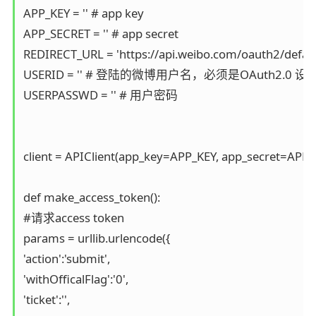
APP_KEY = '' # app key 

APP_SECRET = '' # app secret 

REDIRECT_URL = 'https://api.weibo.com/oauth2/d
USERID = '' # 登陆的微博用户名，必须是OAuth2.0 
USERPASSWD = '' # 用户密码 

client = APIClient(app_key=APP_KEY, app_secret=APP_
def make_access_token(): 

#请求access token 

params = urllib.urlencode({

'action':'submit',

'withOfficalFlag':'0',

'ticket':'',
