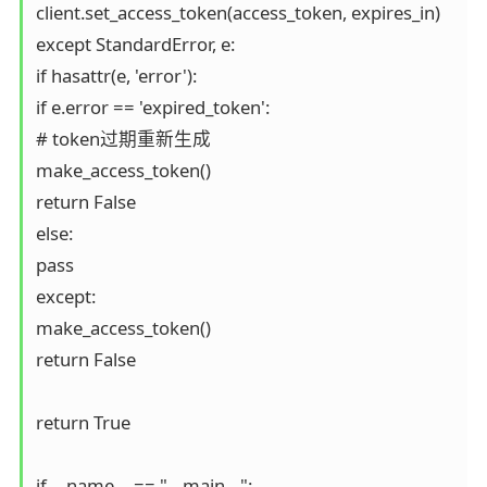
client.set_access_token(access_token, expires_in) 

except StandardError, e: 

if hasattr(e, 'error'): 

if e.error == 'expired_token': 

# token过期重新生成 

make_access_token()

return False 

else: 

pass 

except: 

make_access_token()

return False 

return True 

if __name__ == "__main__": 
