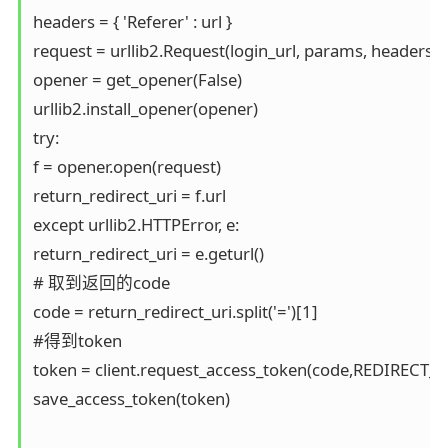
headers = { 'Referer' : url } 

request = urllib2.Request(login_url, params, headers) 

opener = get_opener(False) 

urllib2.install_opener(opener) 

try: 

f = opener.open(request) 

return_redirect_uri = f.url 

except urllib2.HTTPError, e: 

return_redirect_uri = e.geturl() 

# 取到返回的code 

code = return_redirect_uri.split('=')[1] 

#得到token 

token = client.request_access_token(code,REDIRECT_UR
save_access_token(token) 
