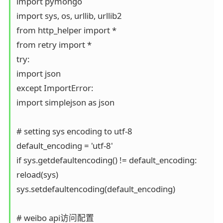
import pymongo 

import sys, os, urllib, urllib2 

from http_helper import * 

from retry import * 

try: 

import json 

except ImportError: 

import simplejson as json 

# setting sys encoding to utf-8 

default_encoding = 'utf-8' 

if sys.getdefaultencoding() != default_encoding: 

reload(sys) 

sys.setdefaultencoding(default_encoding) 

# weibo api访问配置 
