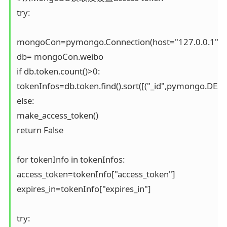
try: 

mongoCon=pymongo.Connection(host="127.0.0.1",po
db= mongoCon.weibo

if db.token.count()>0:

tokenInfos=db.token.find().sort([("_id",pymongo.DESCE
else: 

make_access_token() 

return False 

for tokenInfo in tokenInfos:

access_token=tokenInfo["access_token"]

expires_in=tokenInfo["expires_in"]

try: 
