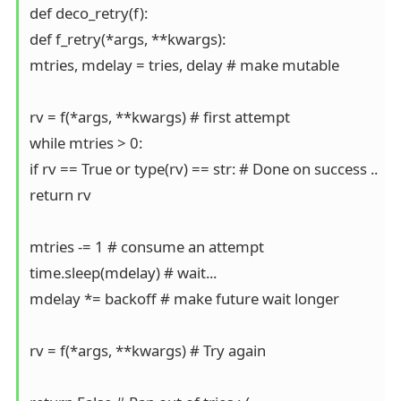
def deco_retry(f):

def f_retry(*args, **kwargs):

mtries, mdelay = tries, delay # make mutable

rv = f(*args, **kwargs) # first attempt

while mtries > 0:

if rv == True or type(rv) == str: # Done on success ..

return rv

mtries -= 1 # consume an attempt

time.sleep(mdelay) # wait...

mdelay *= backoff # make future wait longer

rv = f(*args, **kwargs) # Try again
