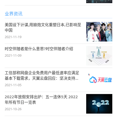
业界资讯
美国设下计谋,用娘炮文化重塑日本,已影响至
中国
2021-11-19
时空伴随者是什么意思?时空伴随者介绍
2021-11-09
工信部称网盘企业免费用户最低速率应满足
基本下载需求，天翼云盘回应：坚决支持，
始终
2021-11-05
2022年放假安排出炉：五一连休5天 2022
年所有节日一览表
2021-10-26