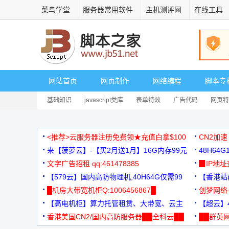
菜鸟学堂
服务器常用软件
主机测评网
在线工具
网站首页
网页制作
网络编程
脚本专
基础知识
javascript类库
表单特效
广告代码
网页特
<推荐>云服务器注册免费领★充值白拿$100
CN2加速
来【菠萝云】-【买2月送1月】16G内存99元
48H64
文字广告招租 qq:461478385
3000+
▉IP地
【579云】国内高防物理机,40H64G仅需99
【香港站群
元
█机房大带宽机柜Q:1006456867█
创梦网络
【高电机柜】算力托管租赁、大带宽、云主
88元/月
【超云】4
机
香港美国CN2/国内高防服务器██全科云██
██群英网