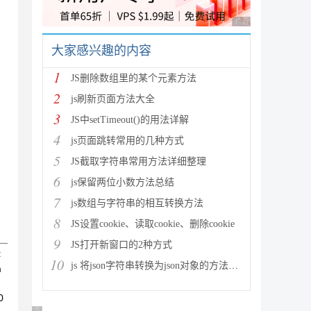
广告 商业广告，理性
大家感兴趣的内容
1
JS删除数组里的某个元素方法
2
js刷新页面方法大全
3
JS中setTimeout()的用法详解
4
js页面跳转常用的几种方式
5
JS截取字符串常用方法详细整理
6
js保留两位小数方法总结
7
js数组与字符串的相互转换方法
8
JS设置cookie、读取cookie、删除cookie
9
JS打开新窗口的2种方式
10
js 将json字符串转换为json对象的方法解析