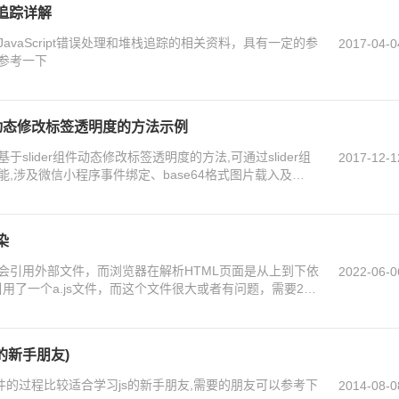
栈追踪详解
vaScript错误处理和堆栈追踪的相关资料，具有一定的参
2017-04-0
参考一下
件动态修改标签透明度的方法示例
lider组件动态修改标签透明度的方法,可通过slider组
2017-12-1
,涉及微信小程序事件绑定、base64格式图片载入及
友可以参考下
染
会引⽤外部⽂件，⽽浏览器在解析HTML页⾯是从上到下依
2022-06-0
引⽤了⼀个a.js⽂件，⽽这个⽂件很⼤或者有问题，需要2秒
⾯，2秒后加载完成才会继续渲染，这个就是阻塞
s的新手朋友)
t控件的过程比较适合学习js的新手朋友,需要的朋友可以参考下
2014-08-0