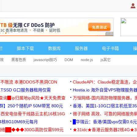
广告 商业广告，理
栏
脚本下载
数据库
服务器
电子书籍
效
黑客性质
javascript技巧
DOM
node.js
js其它
 不限流 本港DDOS不黑洞CDN
ClaudeAPI：Claude稳定直连
G1TSSD G口服务器租用仅需
Hostia.io 海外自营VPS物理服务
可免费测试
址查询▉ip归属地ip风险★天天免费查
万恒网络-国内高防物理服务器，
】250个随机IP 50M带宽 800元
99元/月起
香港、美国1-10G口宿主机低至35
-西安电信骨干线路云主机16核16G
微子网络 高效、可靠的网络服务
核8G10M69元每月
█华瑞云：香港/美国vps仅需0.6元
络██◆◆◆300G高防仅需599元
★31idc★香港云服务器2核4G★