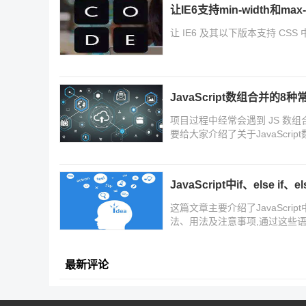
让IE6支持min-width和max
让 IE6 及其以下版本支持 CSS 中 mi
JavaScript数组合并的8
项目过程中经常会遇到 JS 数
要给大家介绍了关于JavaScr
JavaScript中if、else 
这篇文章主要介绍了JavaScript中
法、用法及注意事项,通过这些
绍的非常详细,需要的朋友可以
最新评论