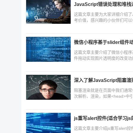
JavaScript错误处理和堆
这篇文章主要为大家详细介绍了Ja
考价值，感兴趣的小伙伴们可以
微信小程序基于slider组
这篇文章主要介绍了微信小程序基于s
件拖动实现图片透明度的改变功能
slider组件使用技巧,需要的朋
深入了解JavaScript阻塞渲
阻塞渲染就是在页⾯中我们通常
次解析、渲染，如果<head>中
加载，那么浏览器会停⽌渲染页
js重写alert控件(适合学习j
这篇文章主要介绍js重写aler