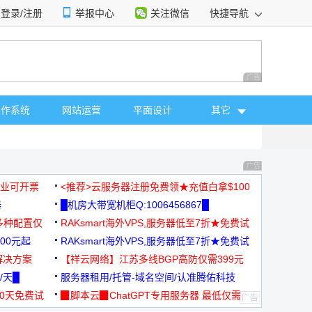
登录/注册
举报中心
关注微信
快捷导航
性选择
广告 商业广告，理
操作系统
网站运营
平面设计
其它
广告 商业广告，理
，企业可开票
<推荐>云服务器注册免费领★充值白拿$100
器
█机房大带宽机柜Q:1006456867█
多种配置仅
RAKsmart海外VPS,服务器低至7折★免费试
00元起
用★
RAKsmart海外VPS,服务器低至7折★免费试
解决方案
用★
【祥云网络】江苏多线BGP高防仅需399元
/天█
服务器租用/托管-域名空间/认准腾佑科技
30天免费试
▉脚本云▉ChatGPT专用服务器 最低仅需