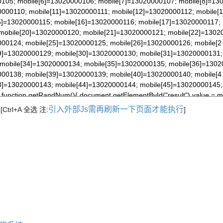
引入外部Js需再刷新一下页面才能执行
[Ctrl+A 全选 注:
]
）