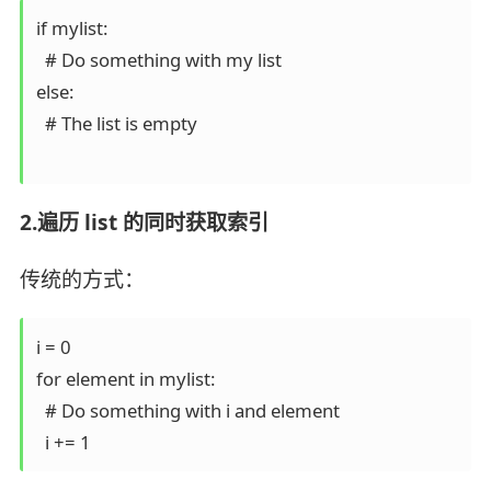
if mylist:

  # Do something with my list

else:

  # The list is empty

2.遍历 list 的同时获取索引
传统的方式：
i = 0

for element in mylist:

  # Do something with i and element
