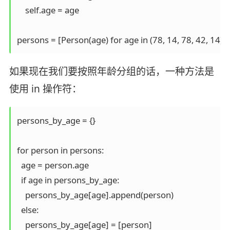
    self.age = age

如果现在我们要按照年龄分组的话，一种方法是
使用 in 操作符：
persons_by_age = {}

for person in persons:

  age = person.age

  if age in persons_by_age:

    persons_by_age[age].append(person)

  else:

    persons_by_age[age] = [person]
