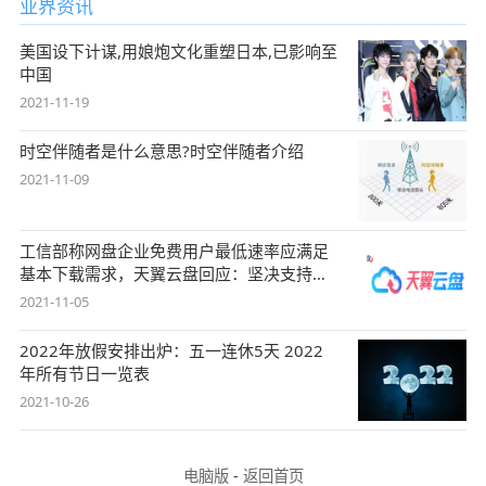
业界资讯
美国设下计谋,用娘炮文化重塑日本,已影响至
中国
2021-11-19
时空伴随者是什么意思?时空伴随者介绍
2021-11-09
工信部称网盘企业免费用户最低速率应满足
基本下载需求，天翼云盘回应：坚决支持，
始终
2021-11-05
2022年放假安排出炉：五一连休5天 2022
年所有节日一览表
2021-10-26
电脑版
-
返回首页