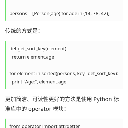
传统的方式是：
def get_sort_key(element):

  return element.age

for element in sorted(persons, key=get_sort_key):

更加简洁、可读性更好的方法是使用 Python 标
准库中的 operator 模块：
from operator import attrgetter
