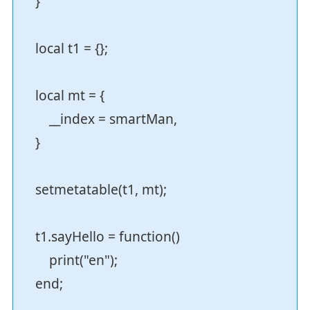
}
local t1 = {};
local mt = {
__index = smartMan,
}
setmetatable(t1, mt);
t1.sayHello = function()
print("en");
end;