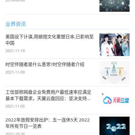
业界资讯
美国设下计谋,用娘炮文化重塑日本,已影响至
中国
2021-11-19
时空伴随者是什么意思?时空伴随者介绍
2021-11-09
工信部称网盘企业免费用户最低速率应满足
基本下载需求，天翼云盘回应：坚决支持，
始终
2021-11-05
2022年放假安排出炉：五一连休5天 2022
年所有节日一览表
2021-10-26