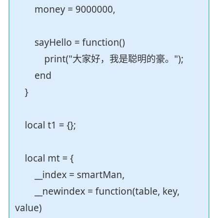
money = 9000000,
sayHello = function()
print("大家好，我是聪明的豪。");
end
}
local t1 = {};
local mt = {
__index = smartMan,
__newindex = function(table, key,
value)