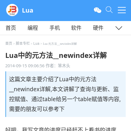
Lua
首页
编程
手机
软件
硬件
教程
平面
服务器
首页
脚本专栏
Lua
>
>
> Lua 元方法__newindex详解
Lua中的元方法__newindex详解
2014-09-15 09:06:56
作者：笨木头
这篇文章主要介绍了Lua中的元方法
__newindex详解,本文讲解了查询与更新、监
控赋值、通过table给另一个table赋值等内容,
需要的朋友可以参考下
好吧，我写文章的进度已经赶不上看书的进度