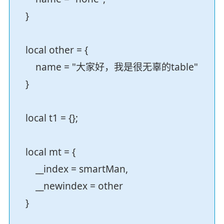
}
local other = {
name = "大家好，我是很无辜的table"
}
local t1 = {};
local mt = {
__index = smartMan,
__newindex = other
}