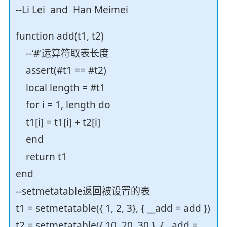
--Li Lei and Han Meimei
function add(t1, t2)
--‘#'运算符取表长度
assert(#t1 == #t2)
local length = #t1
for i = 1, length do
t1[i] = t1[i] + t2[i]
end
return t1
end
--setmetatable返回被设置的表
t1 = setmetatable({ 1, 2, 3}, { __add = add })
t2 = setmetatable({ 10, 20, 30 }, {__add =