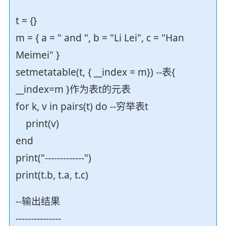
t = {}
m = { a = " and ", b = "Li Lei", c = "Han
Meimei" }
setmetatable(t, { __index = m}) --表{
__index=m }作为表t的元表
for k, v in pairs(t) do --穷举表t
print(v)
end
print("-------------")
print(t.b, t.a, t.c)
--输出结果
---------------