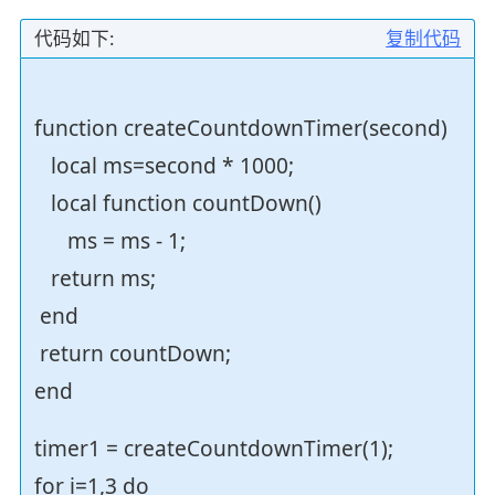
代码如下:
复制代码
function createCountdownTimer(second)
local ms=second * 1000;
local function countDown()
ms = ms - 1;
return ms;
end
return countDown;
end
timer1 = createCountdownTimer(1);
for i=1,3 do