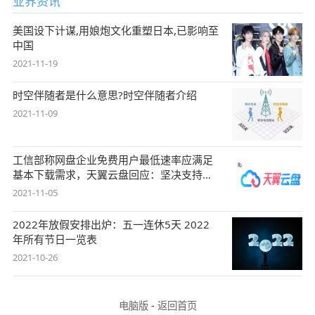
业界资讯
美国设下计谋,用娘炮文化重塑日本,已影响至
中国
2021-11-19
时空伴随者是什么意思?时空伴随者介绍
2021-11-09
工信部称网盘企业免费用户最低速率应满足
基本下载需求，天翼云盘回应：坚决支持，
始终
2021-11-05
2022年放假安排出炉：五一连休5天 2022
年所有节日一览表
2021-10-26
电脑版
-
返回首页