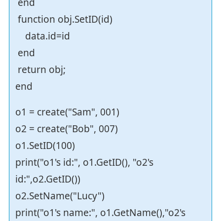
end
function obj.SetID(id)
data.id=id
end
return obj;
end
o1 = create("Sam", 001)
o2 = create("Bob", 007)
o1.SetID(100)
print("o1's id:", o1.GetID(), "o2's
id:",o2.GetID())
o2.SetName("Lucy")
print("o1's name:", o1.GetName(),"o2's