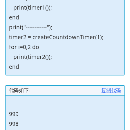
print(timer1());
end
print("------------");
timer2 = createCountdownTimer(1);
for i=0,2 do
print(timer2());
end
代码如下:
复制代码
999
998