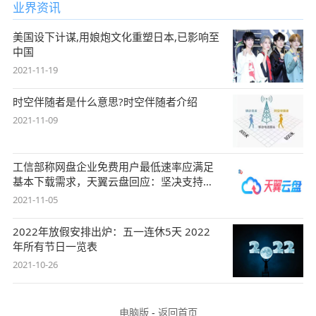
业界资讯
美国设下计谋,用娘炮文化重塑日本,已影响至
中国
2021-11-19
时空伴随者是什么意思?时空伴随者介绍
2021-11-09
工信部称网盘企业免费用户最低速率应满足
基本下载需求，天翼云盘回应：坚决支持，
始终
2021-11-05
2022年放假安排出炉：五一连休5天 2022
年所有节日一览表
2021-10-26
电脑版
-
返回首页