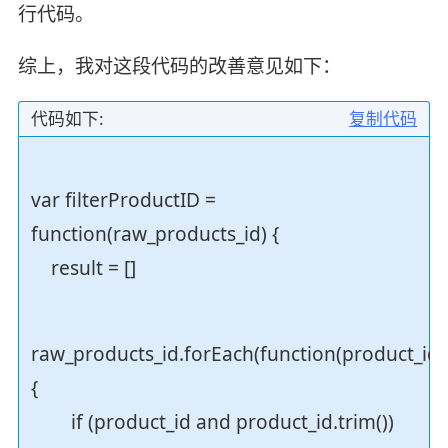
行代码。
综上，我对这段代码的改善意见如下：
代码如下:
复制代码
var filterProductID =
function(raw_products_id) {
result = []
raw_products_id.forEach(function(product_id)
{
if (product_id and product_id.trim())