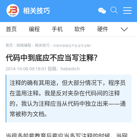
相关技巧
首页
编程
手机
软件
硬件
教程
平面
服务器
首页
网络编程
相关技巧
>
>
> 代码中到底应不应当写注释？
代码中到底应不应当写注释？
2014-10-08 09:18:01
投稿：hebedich
注释的确有其用途，但大部分情况下，程序员
在滥用注释。我是反对夹杂在代码间的注释
的，我认为注释应当从代码中独立出来——通
常被称为文档。
当很多前辈教育后辈应当多写注释的时候，当网