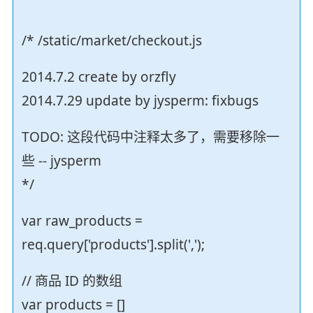
/* /static/market/checkout.js
2014.7.2 create by orzfly
2014.7.29 update by jysperm: fixbugs
TODO: 这段代码中注释太多了，需要移除一
些 -- jysperm
*/
var raw_products =
req.query['products'].split(',');
// 商品 ID 的数组
var products = []