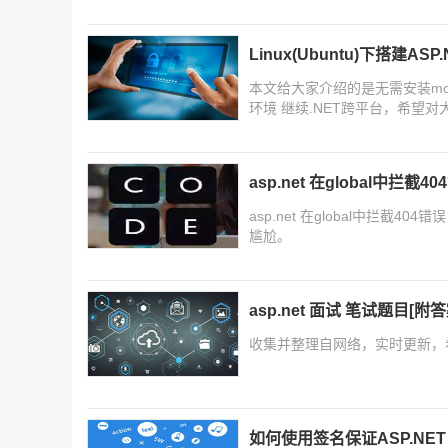
Linux(Ubuntu)下搭建ASP
本文给大家介绍的是无需安装mono，在Li
环境 继续.NET跨平台，希望
asp.net 在global中拦
asp.net 在global中拦
尴尬。
asp.net 面试 笔试题目[附答
收集并整理自网络，实时更新，
如何使用签名保证ASP.NET 