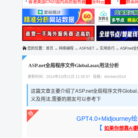
机
香港美国CN2/国内高防服务器██全科云██
██群英网
◆◆◆
广告 商业广告，理性选择
广告 商业广告，理性选择
您的位置：
首页
→
网络编程
→
ASP.NET
→
实用技巧
→ ASP.net
ASP.net全局程序文件Global.asax用法分析
更新时间：2014年10月21日 11:35:57 投稿：shichen2014
这篇文章主要介绍了ASP.net全局程序文件Global
义及用法,需要的朋友可以参考下
GPT4.0+Midjou
【
如果你想靠AI