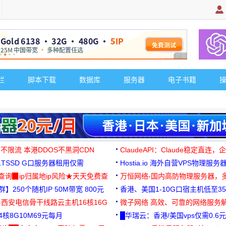
广告 商业广告，理
栏
脚本下载
数据库
服务器
电子书籍
 不限流 本港DDOS不黑洞CDN
ClaudeAPI：Claude稳定直连
G1TSSD G口服务器租用仅需
Hostia.io 海外自营VPS物理服务
可免费测试
址查询▉ip归属地ip风险★天天免费查
万恒网络-国内高防物理服务器，
】250个随机IP 50M带宽 800元
99元/月起
香港、美国1-10G口宿主机低至35
-西安电信骨干线路云主机16核16G
微子网络 高效、可靠的网络服务
核8G10M69元每月
█华瑞云：香港/美国vps仅需0.6元