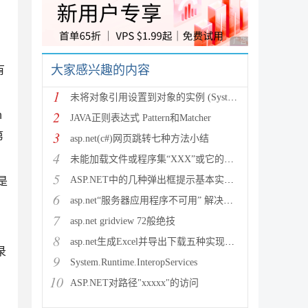
广告 商业广告，理性
大家感兴趣的内容
有
1
未将对象引用设置到对象的实例 (System.NullRef
2
n
JAVA正则表达式 Pattern和Matcher
3
第
asp.net(c#)网页跳转七种方法小结
4
未能加载文件或程序集“XXX”或它的某一个依赖项。试图加载格
5
ASP.NET中的几种弹出框提示基本实现方法
是
6
asp.net“服务器应用程序不可用” 解决方法
7
asp.net gridview 72般绝技
8
asp.net生成Excel并导出下载五种实现方法
录
9
System.Runtime.InteropServices
10
ASP.NET对路径"xxxxx"的访问