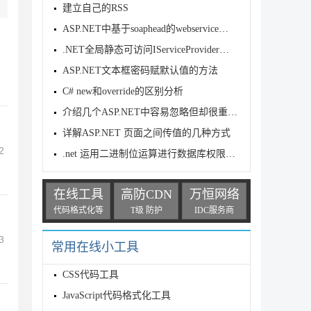
建立自己的RSS
ASP.NET中基于soaphead的webservice安全机制
.NET全局静态可访问IServiceProvider的过程详解(支持Bla
ASP.NET文本框密码赋默认值的方法
C# new和override的区别分析
介绍几个ASP.NET中容易忽略但却很重要的方法函数
详解ASP.NET 页面之间传值的几种方式
2
.net 运用二进制位运算进行数据库权限管理
在线工具
高防CDN
万恒网络
代码格式化等
T级 防护
IDC服务商
3
常用在线小工具
CSS代码工具
JavaScript代码格式化工具