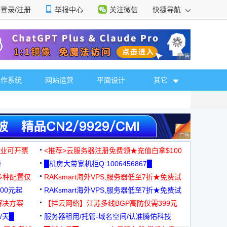
登录/注册
举报中心
关注微信
快捷导航
性选择
广告 商业广告，理
操作系统
网站运营
平面设计
其它
广告 商业广告，理
，企业可开票
<推荐>云服务器注册免费领★充值白拿$100
器
█机房大带宽机柜Q:1006456867█
多种配置仅
RAKsmart海外VPS,服务器低至7折★免费试
00元起
用★
RAKsmart海外VPS,服务器低至7折★免费试
解决方案
用★
【祥云网络】江苏多线BGP高防仅需399元
/天█
服务器租用/托管-域名空间/认准腾佑科技