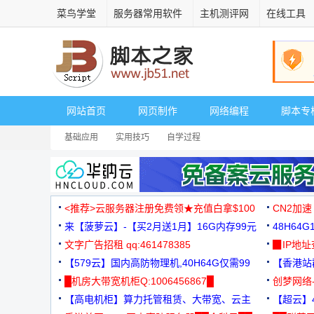
菜鸟学堂
服务器常用软件
主机测评网
在线工具
网站首页
网页制作
网络编程
脚本专
基础应用
实用技巧
自学过程
<推荐>云服务器注册免费领★充值白拿$100
CN2加速
来【菠萝云】-【买2月送1月】16G内存99元
48H64
文字广告招租 qq:461478385
3000+
▉IP地
【579云】国内高防物理机,40H64G仅需99
【香港站群
元
█机房大带宽机柜Q:1006456867█
创梦网络
【高电机柜】算力托管租赁、大带宽、云主
88元/月
【超云】4