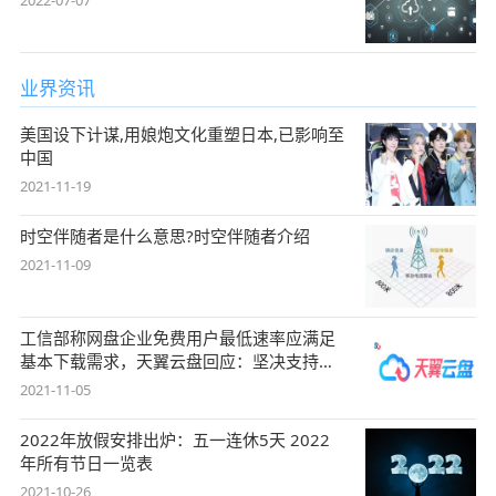
业界资讯
美国设下计谋,用娘炮文化重塑日本,已影响至
中国
2021-11-19
时空伴随者是什么意思?时空伴随者介绍
2021-11-09
工信部称网盘企业免费用户最低速率应满足
基本下载需求，天翼云盘回应：坚决支持，
始终
2021-11-05
2022年放假安排出炉：五一连休5天 2022
年所有节日一览表
2021-10-26