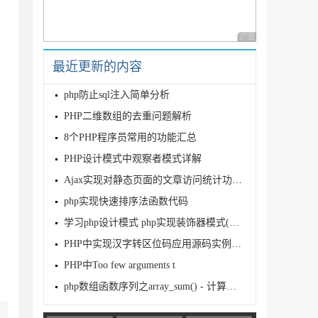
广告 商业广告，理性
最近更新的内容
php防止sql注入简单分析
PHP二维数组的去重问题解析
8个PHP程序员常用的功能汇总
PHP设计模式中观察者模式详解
Ajax实现对静态页面的文章访问统计功能示例
php实现快速排序法函数代码
学习php设计模式 php实现装饰器模式(decorator)
PHP中实现汉字转区位码应用源码实例解析
PHP中Too few arguments t
php数组函数序列之array_sum() - 计算数组元素值之和