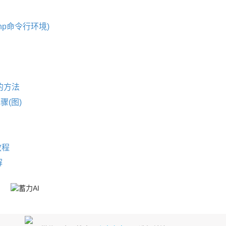
php命令行环境)
错的方法
步骤(图)
教程
解