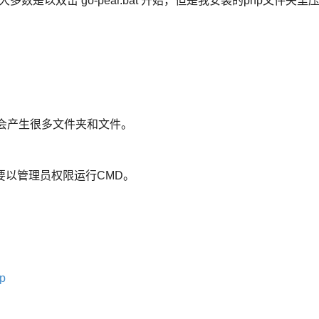
大多数是以双击 go-pear.bat 开始，但是我安装的php文件夹里
：
，会产生很多文件夹和文件。
以需要以管理员权限运行CMD。
hp