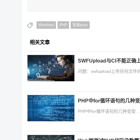
Windows
PHP
安装pear
相关文章
SWFUpload与CI不能
问题：swfupload上传任何文件的mim
PHP中for循环语句的几种
PHP中for循环语句的几种变型...