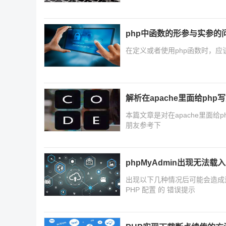
php中函数的形参与实参的
在定义或者使用php函数时，
解析在apache里面给ph
本篇文章是对在apache里面
朋友参考下
phpMyAdmin出现无法载入
出现以下几种情况后可能会造成运行p
PHP 配置 的 错误提示