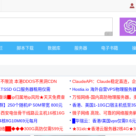
广告 商业广告，理
栏
脚本下载
数据库
服务器
电子书籍
 不限流 本港DDOS不黑洞CDN
ClaudeAPI：Claude稳定直连
G1TSSD G口服务器租用仅需
Hostia.io 海外自营VPS物理服务
可免费测试
址查询▉ip归属地ip风险★天天免费查
万恒网络-国内高防物理服务器，
】250个随机IP 50M带宽 800元
99元/月起
香港、美国1-10G口宿主机低至35
-西安电信骨干线路云主机16核16G
微子网络 高效、可靠的网络服务
核8G10M69元每月
█华瑞云：香港/美国vps仅需0.6元
络██◆◆◆300G高防仅需599元
★31idc★香港云服务器2核4G★