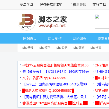
菜鸟学堂
服务器常用软件
主机测评网
在线工具
网站首页
网页制作
网络编程
脚本专
php基础
php技巧
php实例
php文摘
php模板
<推荐>云服务器注册免费领★充值白拿$100
CN2加速
来【菠萝云】-【买2月送1月】16G内存99元
48H64
文字广告招租 qq:461478385
3000+
▉IP地
【579云】国内高防物理机,40H64G仅需99
【香港站群
元
█机房大带宽机柜Q:1006456867█
创梦网络
【高电机柜】算力托管租赁、大带宽、云主
88元/月
【超云】4
机
香港美国CN2/国内高防服务器██全科云██
██群英网