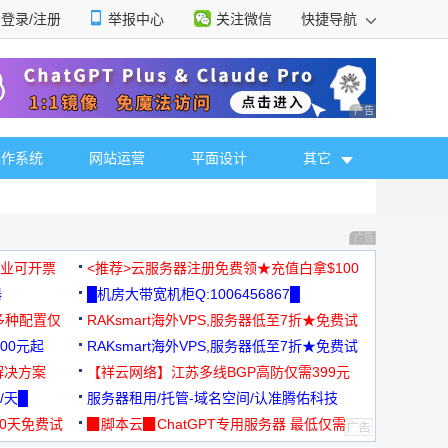
登录/注册
举报中心
关注微信
快捷导航
性选择
广告 商业广告，理
操作系统
网站运营
平面设计
其它
广告 商业广告，理
，企业可开票
<推荐>云服务器注册免费领★充值白拿$100
器
█机房大带宽机柜Q:1006456867█
多种配置仅
RAKsmart海外VPS,服务器低至7折★免费试
00元起
用★
RAKsmart海外VPS,服务器低至7折★免费试
解决方案
用★
【祥云网络】江苏多线BGP高防仅需399元
/天█
服务器租用/托管-域名空间/认准腾佑科技
30天免费试
▉脚本云▉ChatGPT专用服务器 最低仅需