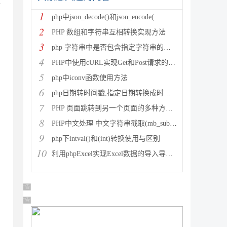
压
1
php中json_decode()和json_encode(
2
PHP 数组和字符串互相转换实现方法
3
php 字符串中是否包含指定字符串的多种方法
4
PHP中使用cURL实现Get和Post请求的方法
5
php中iconv函数使用方法
6
php日期转时间戳,指定日期转换成时间戳
7
PHP 页面跳转到另一个页面的多种方法方法总结
8
PHP中文处理 中文字符串截取(mb_substr)和获取中
9
php下intval()和(int)转换使用与区别
10
利用phpExcel实现Excel数据的导入导出(全步骤详细
广告 商业广告，理性选择
广告 商业广告，理性选择