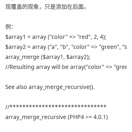
现覆盖的现象，只是添加在后面。
例：
$array1 = array ("color" => "red", 2, 4);
$array2 = array ("a", "b", "color" => "green", "s
array_merge ($array1, $array2);
//Resulting array will be array("color" => "green"
See also array_merge_recursive().
//******************************
array_merge_recursive (PHP4 >= 4.0.1)