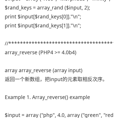
$rand_keys = array_rand ($input, 2);
print $input[$rand_keys[0]]."\n";
print $input[$rand_keys[1]]."\n";
//*************************************
array_reverse (PHP4 >= 4.0b4)
array array_reverse (array input)
返回一个新数组，把input的元素取相反次序。
Example 1. Array_reverse() example
$input = array ("php", 4.0, array ("green", "red")