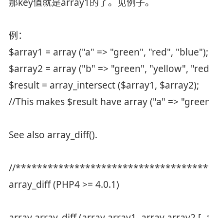
那key值就是array1的了。见例子。
例：
$array1 = array ("a" => "green", "red", "blue");
$array2 = array ("b" => "green", "yellow", "red")
$result = array_intersect ($array1, $array2);
//This makes $result have array ("a" => "green",
See also array_diff().
//*************************************
array_diff (PHP4 >= 4.0.1)
array array_diff (array array1, array array2 [, arr