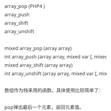
array_pop (PHP4 )
array_push
array_shift
array_unshift
mixed array_pop (array array)
int array_push (array array, mixed var [, mixed ..
mixed array_shift (array array)
int array_unshift (array array, mixed var [, mixed
数组作为栈来用的函数。具体使用比较简单了：
pop弹出最后一个元素，返回元素值。