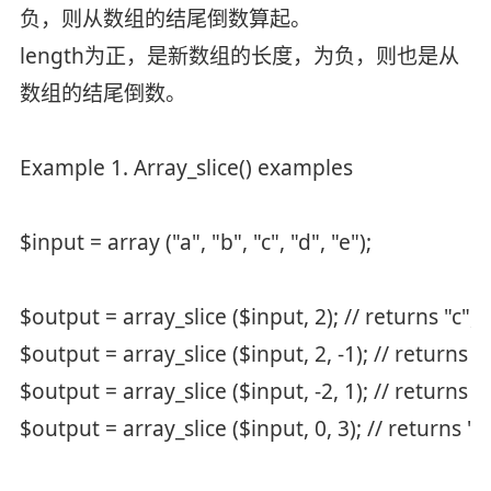
负，则从数组的结尾倒数算起。
length为正，是新数组的长度，为负，则也是从
数组的结尾倒数。
Example 1. Array_slice() examples
$input = array ("a", "b", "c", "d", "e");
$output = array_slice ($input, 2); // returns "c", 
$output = array_slice ($input, 2, -1); // returns "
$output = array_slice ($input, -2, 1); // returns "
$output = array_slice ($input, 0, 3); // returns "a