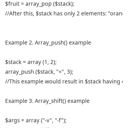
$fruit = array_pop ($stack);
//After this, $stack has only 2 elements: "orang
Example 2. Array_push() example
$stack = array (1, 2);
array_push ($stack, "+", 3);
//This example would result in $stack having 4 e
Example 3. Array_shift() example
$args = array ("-v", "-f");