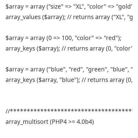
$array = array ("size" => "XL", "color" => "gold")
array_values ($array); // returns array ("XL", "go
$array = array (0 => 100, "color" => "red");
array_keys ($array); // returns array (0, "color")
$array = array ("blue", "red", "green", "blue", "b
array_keys ($array, "blue"); // returns array (0, 3
//*************************************
array_multisort (PHP4 >= 4.0b4)