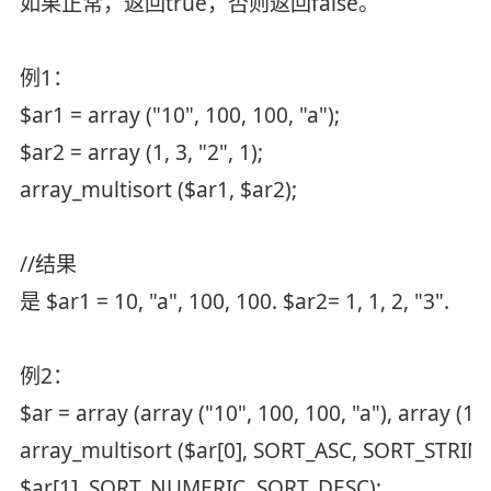
如果正常，返回true，否则返回false。
例1：
$ar1 = array ("10", 100, 100, "a");
$ar2 = array (1, 3, "2", 1);
array_multisort ($ar1, $ar2);
//结果
是 $ar1 = 10, "a", 100, 100. $ar2= 1, 1, 2, "3".
例2：
$ar = array (array ("10", 100, 100, "a"), array (1, 3
array_multisort ($ar[0], SORT_ASC, SORT_STRIN
$ar[1], SORT_NUMERIC, SORT_DESC);