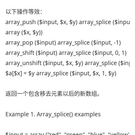
以下操作等效：
array_push ($input, $x, $y) array_splice ($input,
array ($x, $y))
array_pop ($input) array_splice ($input, -1)
array_shift ($input) array_splice ($input, 0, 1)
array_unshift ($input, $x, $y) array_splice ($input
$a[$x] = $y array_splice ($input, $x, 1, $y)
返回一个包含移去元素以后的新数组。
Example 1. Array_splice() examples
$input = array ("red", "green", "blue", "yellow")