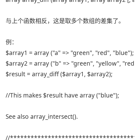
与上个函数相反，这是取多个数组的差集了。
例：
$array1 = array ("a" => "green", "red", "blue");
$array2 = array ("b" => "green", "yellow", "red")
$result = array_diff ($array1, $array2);
//This makes $result have array ("blue");
See also array_intersect().
//*************************************