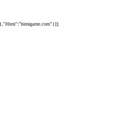
5]},"Himi":"himigame.com"}]];