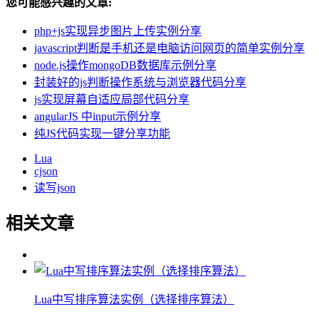
您可能感兴趣的文章:
php+js实现异步图片上传实例分享
javascript判断是手机还是电脑访问网页的简单实例分享
node.js操作mongoDB数据库示例分享
封装好的js判断操作系统与浏览器代码分享
js实现屏幕自适应局部代码分享
angularJS 中input示例分享
纯JS代码实现一键分享功能
Lua
cjson
读写json
相关文章
Lua中写排序算法实例（选择排序算法）