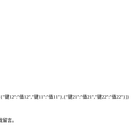
as":[{"键12":"值12","键11":"值11"},{"键21":"值21","键22":"值22"}]}
我留言。