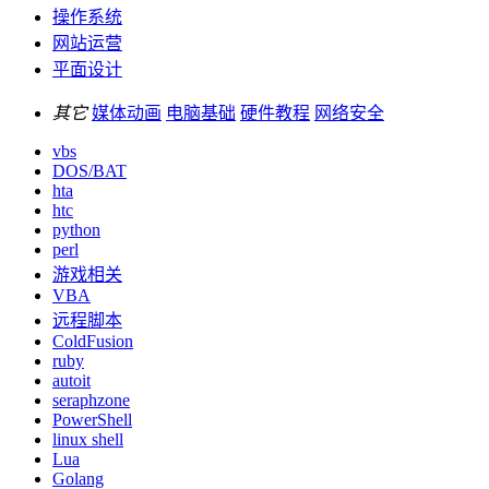
操作系统
网站运营
平面设计
其它
媒体动画
电脑基础
硬件教程
网络安全
vbs
DOS/BAT
hta
htc
python
perl
游戏相关
VBA
远程脚本
ColdFusion
ruby
autoit
seraphzone
PowerShell
linux shell
Lua
Golang