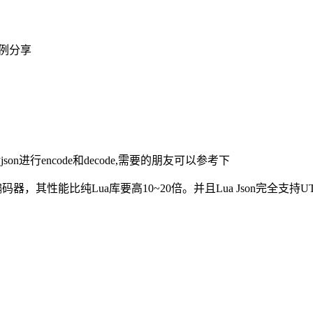
n示例分享
进行encode和decode,需要的朋友可以参考下
器，其性能比纯Lua库要高10~20倍。并且Lua Json完全支持UTF