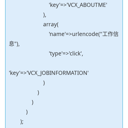
'key'=>'VCX_ABOUTME'
),
array(
'name'=>urlencode("工作信
息"),
'type'=>'click',
'key'=>'VCX_JOBINFORMATION'
)
)
)
)
);