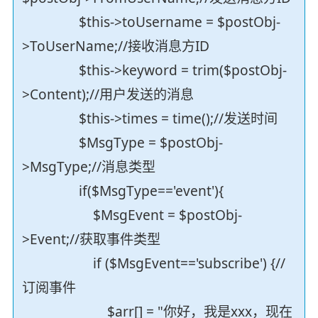
$this->toUsername = $postObj-
>ToUserName;//接收消息方ID
$this->keyword = trim($postObj-
>Content);//用户发送的消息
$this->times = time();//发送时间
$MsgType = $postObj-
>MsgType;//消息类型
if($MsgType=='event'){
$MsgEvent = $postObj-
>Event;//获取事件类型
if ($MsgEvent=='subscribe') {//
订阅事件
$arr[] = "你好，我是xxx，现在