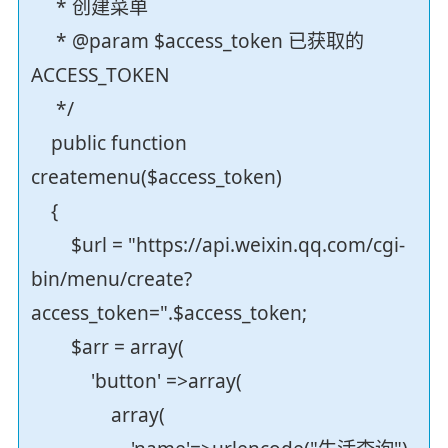
* 创建菜单
* @param $access_token 已获取的
ACCESS_TOKEN
*/
public function
createmenu($access_token)
{
$url = "https://api.weixin.qq.com/cgi-
bin/menu/create?
access_token=".$access_token;
$arr = array(
'button' =>array(
array(