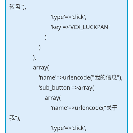
转盘"),
'type'=>'click',
'key'=>'VCX_LUCKPAN'
)
)
),
array(
'name'=>urlencode("我的信息"),
'sub_button'=>array(
array(
'name'=>urlencode("关于
我"),
'type'=>'click',