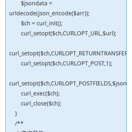
$jsondata =
urldecode(json_encode($arr));
$ch = curl_init();
curl_setopt($ch,CURLOPT_URL,$url);
curl_setopt($ch,CURLOPT_RETURNTRANSFER,1
curl_setopt($ch,CURLOPT_POST,1);
curl_setopt($ch,CURLOPT_POSTFIELDS,$jsonda
curl_exec($ch);
curl_close($ch);
}
/**