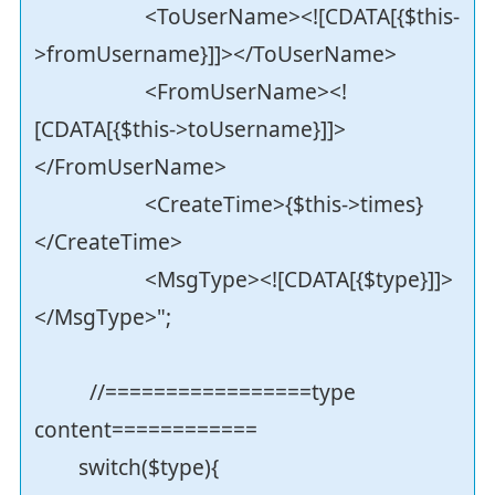
<ToUserName><![CDATA[{$this-
>fromUsername}]]></ToUserName>
<FromUserName><!
[CDATA[{$this->toUsername}]]>
</FromUserName>
<CreateTime>{$this->times}
</CreateTime>
<MsgType><![CDATA[{$type}]]>
</MsgType>";
//=================type
content============
switch($type){