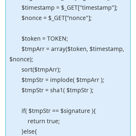
$timestamp = $_GET["timestamp"];
$nonce = $_GET["nonce"];
$token = TOKEN;
$tmpArr = array($token, $timestamp,
$nonce);
sort($tmpArr);
$tmpStr = implode( $tmpArr );
$tmpStr = sha1( $tmpStr );
if( $tmpStr == $signature ){
return true;
}else{