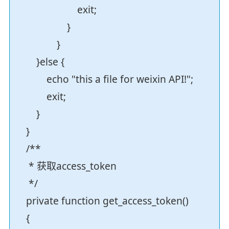
exit;
}
}
}else {
echo "this a file for weixin API!";
exit;
}
}
/**
* 获取access_token
*/
private function get_access_token()
{