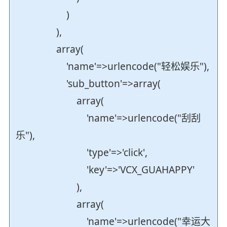
)
),
array(
'name'=>urlencode("轻松娱乐"),
'sub_button'=>array(
array(
'name'=>urlencode("刮刮
乐"),
'type'=>'click',
'key'=>'VCX_GUAHAPPY'
),
array(
'name'=>urlencode("幸运大