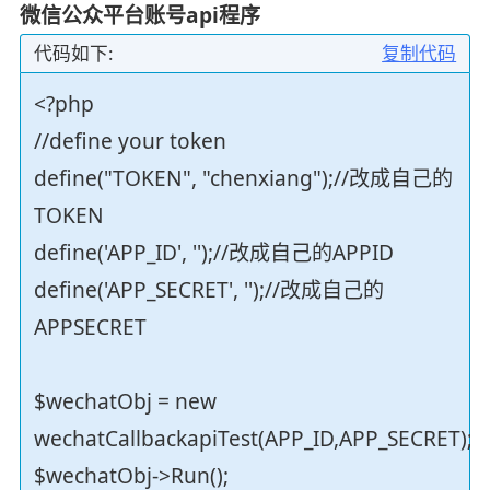
微信公众平台账号api程序
代码如下:
复制代码
<?php
//define your token
define("TOKEN", "chenxiang");//改成自己的
TOKEN
define('APP_ID', '');//改成自己的APPID
define('APP_SECRET', '');//改成自己的
APPSECRET
$wechatObj = new
wechatCallbackapiTest(APP_ID,APP_SECRET);
$wechatObj->Run();