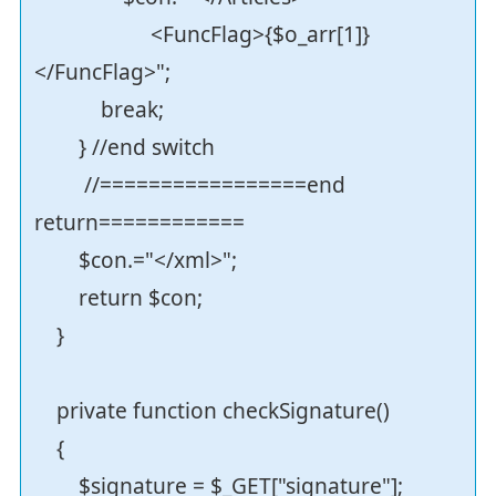
<FuncFlag>{$o_arr[1]}
</FuncFlag>";
break;
} //end switch
//=================end
return============
$con.="</xml>";
return $con;
}
private function checkSignature()
{
$signature = $_GET["signature"];