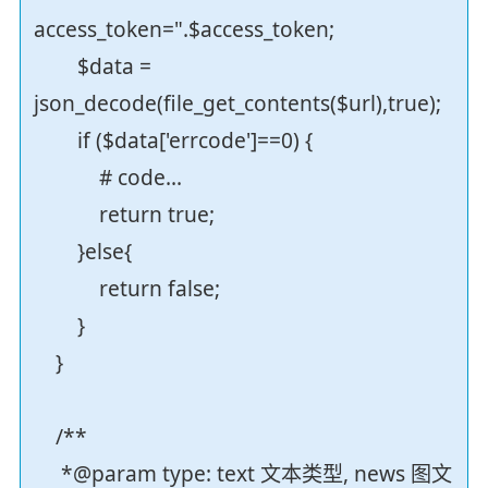
access_token=".$access_token;
$data =
json_decode(file_get_contents($url),true);
if ($data['errcode']==0) {
# code...
return true;
}else{
return false;
}
}
/**
*@param type: text 文本类型, news 图文