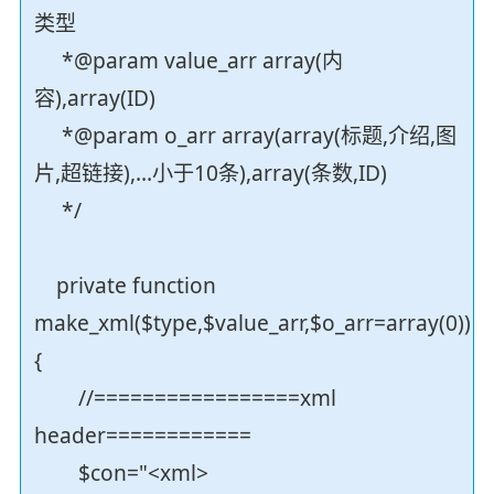
类型
*@param value_arr array(内
容),array(ID)
*@param o_arr array(array(标题,介绍,图
片,超链接),...小于10条),array(条数,ID)
*/
private function
make_xml($type,$value_arr,$o_arr=array(0))
{
//=================xml
header============
$con="<xml>