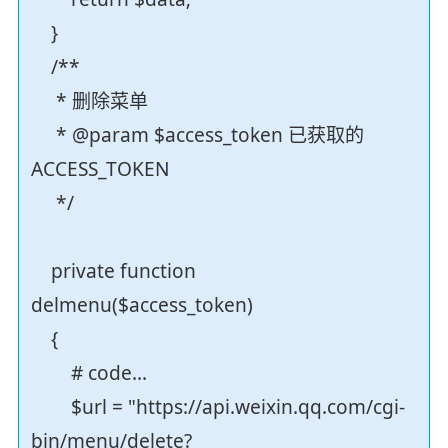
}
/**
* 删除菜单
* @param $access_token 已获取的
ACCESS_TOKEN
*/
private function
delmenu($access_token)
{
# code...
$url = "https://api.weixin.qq.com/cgi-
bin/menu/delete?