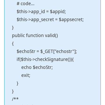
# code...
$this->app_id = $appid;
$this->app_secret = $appsecret;
}
public function valid()
{
$echoStr = $_GET["echostr"];
if($this->checkSignature()){
echo $echoStr;
exit;
}
}
/**