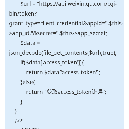
$url = "https://api.weixin.qq.com/cgi-
bin/token?
grant_type=client_credential&appid=".$this-
>app_id."&secret=".$this->app_secret;
$data =
json_decode(file_get_contents($url),true);
if($data['access_token']){
return $data['access_token'];
}else{
return "获取access_token错误";
}
}
/**