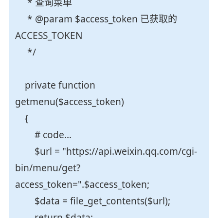
* 查询菜单
* @param $access_token 已获取的
ACCESS_TOKEN
*/
private function
getmenu($access_token)
{
# code...
$url = "https://api.weixin.qq.com/cgi-
bin/menu/get?
access_token=".$access_token;
$data = file_get_contents($url);
return $data;