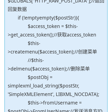
$GLOBALS["HTTP_RAW_POST_DATA"];//返回
回复数据
if (!emptyempty($postStr)){
$access_token = $this-
>get_access_token();//获取access_token
$this-
>createmenu($access_token);//创建菜单
//$this-
>delmenu($access_token);//删除菜单
$postObj =
simplexml_load_string($postStr,
'SimpleXMLElement', LIBXML_NOCDATA);
$this->fromUsername =
$postObj->FromUserName;//发送消息方ID