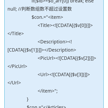
if($id>=$o_arr[0]) break; else
null; //判断数组数不超过设置数
$con.="<item>
<Title><![CDATA[{$v[0]}]]>
</Title>
<Description><!
[CDATA[{$v[1]}]]></Description>
<PicUrl><![CDATA[{$v[2]}]]>
</PicUrl>
<Url><![CDATA[{$v[3]}]]>
</Url>
</item>";
}
$con.="</Articles>