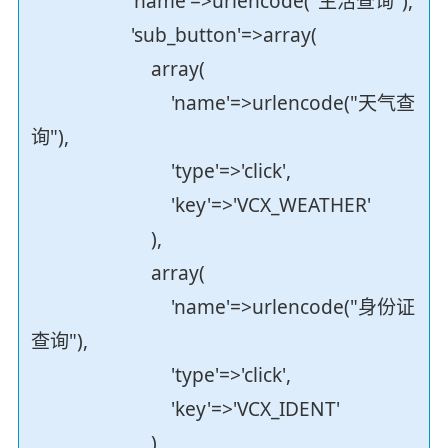
'name'=>urlencode("生活查询"),
'sub_button'=>array(
array(
'name'=>urlencode("天气查
询"),
'type'=>'click',
'key'=>'VCX_WEATHER'
),
array(
'name'=>urlencode("身份证
查询"),
'type'=>'click',
'key'=>'VCX_IDENT'
)