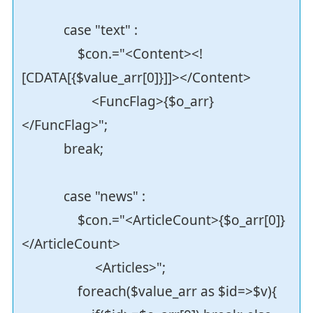
case "text" :
$con.="<Content><!
[CDATA[{$value_arr[0]}]]></Content>
<FuncFlag>{$o_arr}
</FuncFlag>";
break;
case "news" :
$con.="<ArticleCount>{$o_arr[0]}
</ArticleCount>
<Articles>";
foreach($value_arr as $id=>$v){